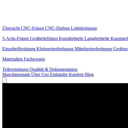
Kernleistungen
Übersicht
CNC-Fräsen
CNC-Drehen
Lohnfertigung
Spezialisierungen
5-Achs-Fräsen
Großteilefräsen
Kurzdrehteile
Langdrehteile
Kunststof
Fertigung
Einzelteilfertigung
Kleinserienfertigung
Mittelserienfertigung
Großser
Wissen
Materialien
Fachwissen
Service
Teilereinigung
Qualität & Dokumentation
Maschinenpark
Über Uns
Einkäufer
Karriere
Blog