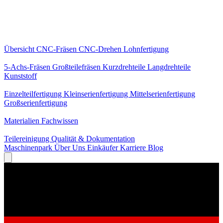
Kernleistungen
Übersicht
CNC-Fräsen
CNC-Drehen
Lohnfertigung
Spezialisierungen
5-Achs-Fräsen
Großteilefräsen
Kurzdrehteile
Langdrehteile
Kunststoff
Fertigung
Einzelteilfertigung
Kleinserienfertigung
Mittelserienfertigung
Großserienfertigung
Wissen
Materialien
Fachwissen
Service
Teilereinigung
Qualität & Dokumentation
Maschinenpark
Über Uns
Einkäufer
Karriere
Blog