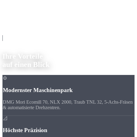
Warum Strobel Industry
Ihre Vorteile
auf einen Blick
⚙️
Modernster Maschinenpark
DMG Mori Ecomill 70, NLX 2000, Traub TNL 32, 5-Achs-Fräsen
& automatisierte Drehzentren.
📐
Höchste Präzision