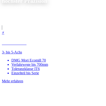
höchster Präzision
Von unserem Standort in Sierksdorf beliefern wir
Unternehmen in
Hamburg
mit CNC-Fräs- und Drehteilen. Schnelle
Angebotserstellung, zuverlässige Lieferung.
⚡
CNC-Fräsen
3- bis 5-Achs
DMG Mori Ecomill 70
Verfahrwege bis 700mm
Toleranzklasse IT6
Einzelteil bis Serie
Mehr erfahren