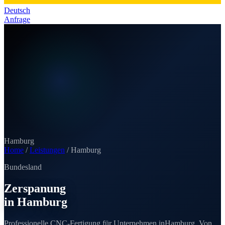
Deutsch
Anfrage
Hamburg
Home
/
Leistungen
/
Hamburg
Bundesland
Zerspanung
in Hamburg
Professionelle CNC-Fertigung für Unternehmen in
Hamburg
. Von