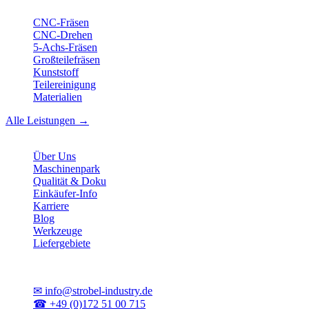
CNC-Fräsen
CNC-Drehen
5-Achs-Fräsen
Großteilefräsen
Kunststoff
Teilereinigung
Materialien
Alle Leistungen →
Unternehmen
Über Uns
Maschinenpark
Qualität & Doku
Einkäufer-Info
Karriere
Blog
Werkzeuge
Liefergebiete
Kontakt
✉
info@strobel-industry.de
☎
+49 (0)172 51 00 715