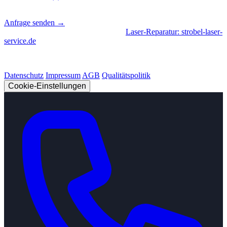
📍
Sierksdorf, Schleswig-Holstein
Anfrage senden →
Geschäftsbereiche
|
CNC-Fertigung
•
Laser-Reparatur: strobel-laser-
service.de
© 2026 Strobel Industry. Alle Rechte vorbehalten.
Datenschutz
Impressum
AGB
Qualitätspolitik
Cookie-Einstellungen