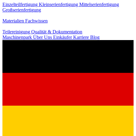
Einzelteilfertigung
Kleinserienfertigung
Mittelserienfertigung
Großserienfertigung
Wissen
Materialien
Fachwissen
Service
Teilereinigung
Qualität & Dokumentation
Maschinenpark
Über Uns
Einkäufer
Karriere
Blog