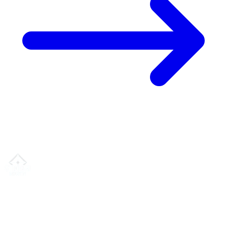
Ihr Partner für
präzise CNC-Lohnfertigung
, Fräsen, Drehen &
Langdrehen aus Sierksdorf.
ISO-konform
•
Made in Germany
Leistungen