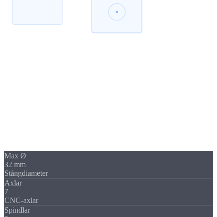
Tillverkning
Stångmagasin-
automatisering
Vår
Traub TNL 32
med stångmagasin producerar helautomatiskt,
inkl. obemannad drift
.
Automatisk stångtillförsel för jämn kvalitet.
Max Ø
32 mm
Stångdiameter
Axlar
7
CNC-axlar
Spindlar