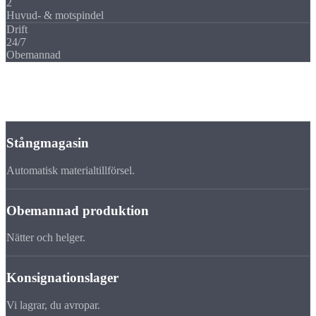
2
Huvud- & motspindel
Drift
24/7
Obemannad
Fördelar
Varför
mellanserie
hos oss?
Stångmagasin
Automatisk materialtillförsel.
Obemannad produktion
Nätter och helger.
Konsignationslager
Vi lagrar, du avropar.