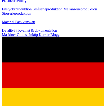
Plastbearbetning
Produktion
Enstycksproduktion
Småserieproduktion
Mellanserieproduktion
Storserieproduktion
Kunskap
Material
Fackkunskap
Service
Detaljtvätt
Kvalitet & dokumentation
Maskiner
Om oss
Inköp
Karriär
Blogg