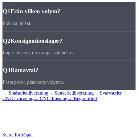
Q1
Från vilken volym?
Från ca 500 st.
Q2
Konsignationslager?
Lager hos oss, du avropar vid behov.
Q3
Ramavtal?
Fasta priser, planerade volymer.
→ Småserietillverkning
→ Storserietillverkning
→ Svarvserier
→
CNC-svarvning
→ CNC-fräsning
→ Begär offert
Begär
mellanserie
Offert med styckpriser.
Starta förfrågan