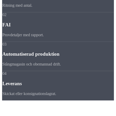
Ritning med antal.
02
FAI
Provdetaljer med rapport.
03
Automatiserad produktion
Stångmagasin och obemannad drift.
04
Leverans
Skickat eller konsignationslagrat.
Vanliga
frågor