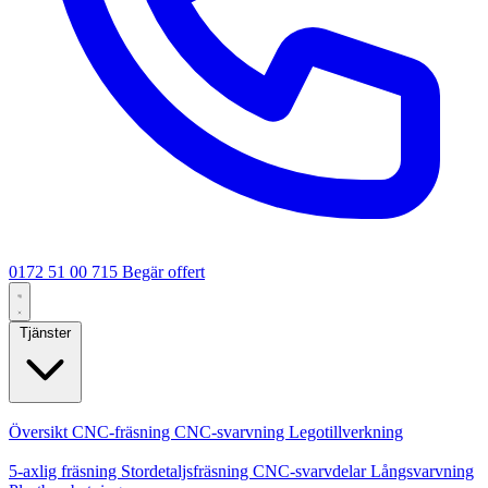
0172 51 00 715
Begär offert
Tjänster
Kärntjänster
Översikt
CNC-fräsning
CNC-svarvning
Legotillverkning
Specialiseringar
5-axlig fräsning
Stordetaljsfräsning
CNC-svarvdelar
Långsvarvning