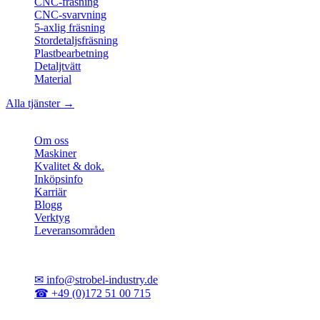
CNC-fräsning
CNC-svarvning
5-axlig fräsning
Stordetaljsfräsning
Plastbearbetning
Detaljtvätt
Material
Alla tjänster →
Företag
Om oss
Maskiner
Kvalitet & dok.
Inköpsinfo
Karriär
Blogg
Verktyg
Leveransområden
Kontakt
✉
info@strobel-industry.de
☎
+49 (0)172 51 00 715
📍
Sierksdorf, norra Tyskland