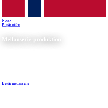
Norsk
Begär offert
Produktion
Mellanserie-
produktion
500 till 5 000 st, automatiserad stångmagasinproduktion, optimerade
styckpriser.
CNC-Mittelserienfertigung von 500 bis 5.000 Stück pro Los.
Mannlose Fertigung mit Stangenlader und optimierten NC-
Programmen senkt den Stückpreis deutlich. Rahmenverträge mit
Abrufaufträgen für planbare Lieferketten.
Begär mellanserie