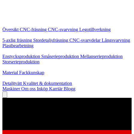
Kärntjänster
Översikt
CNC-fräsning
CNC-svarvning
Legotillverkning
Specialiseringar
5-axlig fräsning
Stordetaljsfräsning
CNC-svarvdelar
Långsvarvning
Plastbearbetning
Produktion
Enstycksproduktion
Småserieproduktion
Mellanserieproduktion
Storserieproduktion
Kunskap
Material
Fackkunskap
Service
Detaljtvätt
Kvalitet & dokumentation
Maskiner
Om oss
Inköp
Karriär
Blogg