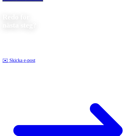
Kontakt
Redo för
nästa steg?
Låt oss diskutera ditt nästa projekt. Vi erbjuder
förutsättningslös
rådgivning om genomförbarhet och pris.
Strobel Industry Team
✉️
Skicka e-post