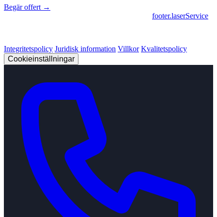
Begär offert →
footer.geschaeftsbereiche
|
footer.cncFertigung
•
footer.laserService
© 2026 Strobel Industry. Alla rättigheter förbehållna.
Integritetspolicy
Juridisk information
Villkor
Kvalitetspolicy
Cookieinställningar