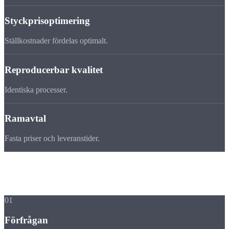
Styckprisoptimering
Ställkostnader fördelas optimalt.
Reproducerbar kvalitet
Identiska processer.
Ramavtal
Fasta priser och leveranstider.
Process
Så fungerar en
mellanserie
01
Förfrågan