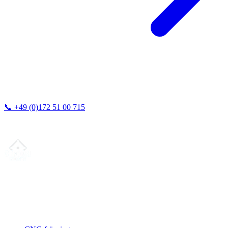
📞
+49 (0)172 51 00 715
Vi svarar vanligtvis inom 24 timmar.
Din partner för
precis CNC-legotillverkning
, fräsning, svarvning &
långsvarvning från norra Tyskland.
ISO-konform
•
Made in Germany
Tjänster