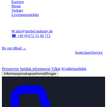
Karriere
Blogg
Verktøy
Leveringsområder
Kontakt
✉
info@strobel-industry.de
☎
+49 (0)172 51 00 715
📍
Sierksdorf, Nord-Tyskland
Be om tilbud →
footer.geschaeftsbereiche
|
footer.cncFertigung
•
footer.laserService
© 2026 Strobel Industry. Alle rettigheter forbeholdt.
Personvern
Juridisk informasjon
Vilkår
Kvalitetspolitikk
Informasjonskapselinnstillinger