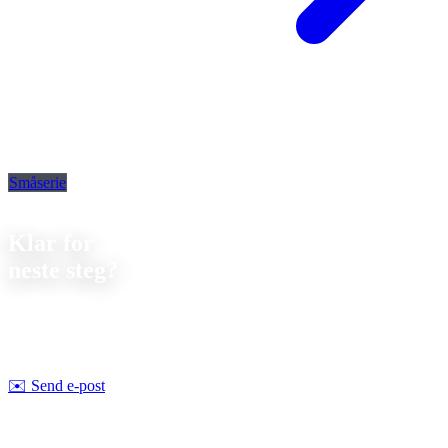
Småserie
Kontakt
Klar for
neste steg?
La oss diskutere ditt neste prosjekt. Vi tilbyr
uforpliktende
rådgivning om gjennomførbarhet og pris.
Strobel Industry Team
✉️
Send e-post