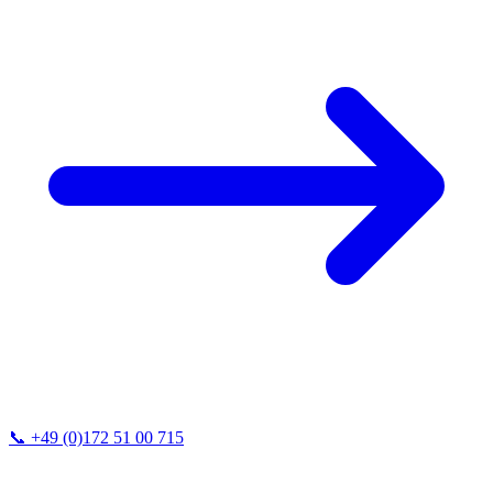
📞
+49 (0)172 51 00 715
Vi svarer vanligvis innen 24 timer.