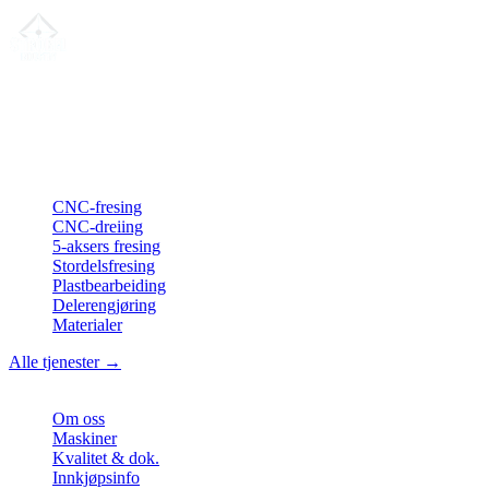
Din partner for
presis CNC-leieproduksjon
, fresing, dreiing &
langdreiing fra Nord-Tyskland.
ISO-konform
•
Made in Germany
Tjenester
CNC-fresing
CNC-dreiing
5-aksers fresing
Stordelsfresing
Plastbearbeiding
Delerengjøring
Materialer
Alle tjenester →
Bedrift
Om oss
Maskiner
Kvalitet & dok.
Innkjøpsinfo