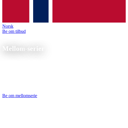
Norsk
Be om tilbud
Produksjon
Mellom-
serier
500 til 5 000 stk, standardiserte prosesser, stabile syklustider.
CNC-Mittelserienfertigung von 500 bis 5.000 Stück pro Los.
Mannlose Fertigung mit Stangenlader und optimierten NC-
Programmen senkt den Stückpreis deutlich. Rahmenverträge mit
Abrufaufträgen für planbare Lieferketten.
Be om mellomserie