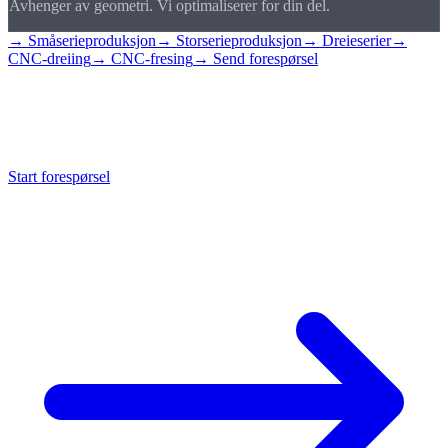
Avhenger av geometri. Vi optimaliserer for din del.
→ Småserieproduksjon
→ Storserieproduksjon
→ Dreieserier
→
CNC-dreiing
→ CNC-fresing
→ Send forespørsel
Be om
mellomserie
Tilbud med stykkpris.
Start forespørsel