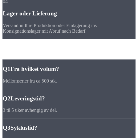
04
Lager oder Lieferung
Versand in Ihre Produktion oder Einlagerung ins
Konsignationslager mit Abruf nach Bedarf.
Vanlige
spørsmål
Q1
Fra hvilket volum?
Mellomserier fra ca 500 stk.
Q2
Leveringstid?
3 til 5 uker avhengig av del.
Q3
Syklustid?