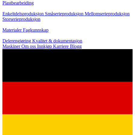
Plastbearbeiding
Produksjon
Enkeltdelsproduksjon
Småserieproduksjon
Mellomserieproduksjon
Storserieproduksjon
Kunnskap
Materialer
Fagkunnskap
Service
Delerengjøring
Kvalitet & dokumentasjon
Maskiner
Om oss
Innkjøp
Karriere
Blogg