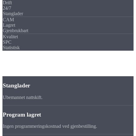
Drift
24/7
Stanglader
CAM
Lagret
Gjenbrukbart
Kvalitet
SPC
Statistisk
Effektivitet
Effektive
mellomserier
bei uns?
Stanglader
Ubemannet nattskift.
Program lagret
Ingen programmeringskostnad ved gjenbestilling.