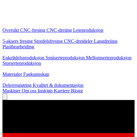
Kjernetjenester
Oversikt
CNC-fresing
CNC-dreiing
Leieproduksjon
Spesialiseringer
5-aksers fresing
Stordelsfresing
CNC-dreideler
Langdreiing
Plastbearbeiding
Produksjon
Enkeltdelsproduksjon
Småserieproduksjon
Mellomserieproduksjon
Storserieproduksjon
Kunnskap
Materialer
Fagkunnskap
Service
Delerengjøring
Kvalitet & dokumentasjon
Maskiner
Om oss
Innkjøp
Karriere
Blogg