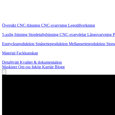
Kärntjänster
Översikt
CNC-fräsning
CNC-svarvning
Legotillverkning
Specialiseringar
5-axlig fräsning
Stordetaljsfräsning
CNC-svarvdelar
Långsvarvning
P
Produktion
Enstycksproduktion
Småserieproduktion
Mellanserieproduktion
Stors
Kunskap
Material
Fackkunskap
Service
Detaljtvätt
Kvalitet & dokumentation
Maskiner
Om oss
Inköp
Karriär
Blogg