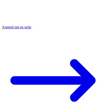
CNC-Kleinserienfertigung umfasst Losgrößen von 5 bis 500 Stück.
Rüstkosten verteilen sich auf mehrere Teile, ab 20 Stück läuft der
Stangenlader mannlos. Gleichbleibende Qualität durch CNC-
Wiederholgenauigkeit. Erstmuster mit Messprotokoll.
Anmod om en serie