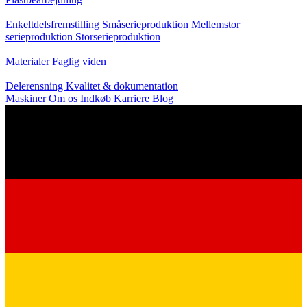
Produktion
Enkeltdelsfremstilling
Småserieproduktion
Mellemstor
serieproduktion
Storserieproduktion
Viden
Materialer
Faglig viden
Service
Delerensning
Kvalitet & dokumentation
Maskiner
Om os
Indkøb
Karriere
Blog