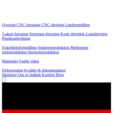
Kerneydelser
Oversigt
CNC-fræsning
CNC-drejning
Lønfremstilling
Specialiseringer
5-akset fræsning
Storemne-fræsning
Korte drejedele
Langdrejning
Plastbearbejdning
Produktion
Enkeltdelsfremstilling
Småserieproduktion
Mellemstor
serieproduktion
Storserieproduktion
Viden
Materialer
Faglig viden
Service
Delerensning
Kvalitet & dokumentation
Maskiner
Om os
Indkøb
Karriere
Blog