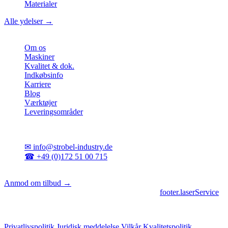
Materialer
Alle ydelser →
Virksomhed
Om os
Maskiner
Kvalitet & dok.
Indkøbsinfo
Karriere
Blog
Værktøjer
Leveringsområder
Kontakt
✉
info@strobel-industry.de
☎
+49 (0)172 51 00 715
📍
Sierksdorf, Nordtyskland
Anmod om tilbud →
footer.geschaeftsbereiche
|
footer.cncFertigung
•
footer.laserService
© 2026 Strobel Industry. Alle rettigheder forbeholdes.
Privatlivspolitik
Juridisk meddelelse
Vilkår
Kvalitetspolitik