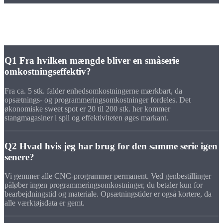
FAQ
Ofte stillede
spørgsmål
Q1
Fra hvilken mængde bliver en småserie
omkostningseffektiv?
Fra ca. 5 stk. falder enhedsomkostningerne mærkbart, da
opsætnings- og programmeringsomkostninger fordeles. Det
økonomiske sweet spot er 20 til 200 stk. her kommer
stangmagasiner i spil og effektiviteten øges markant.
Q2
Hvad hvis jeg har brug for den samme serie igen
senere?
Vi gemmer alle CNC-programmer permanent. Ved genbestillinger
påløber ingen programmeringsomkostninger, du betaler kun for
bearbejdningstid og materiale. Opsætningstider er også kortere, da
alle værktøjsdata er gemt.