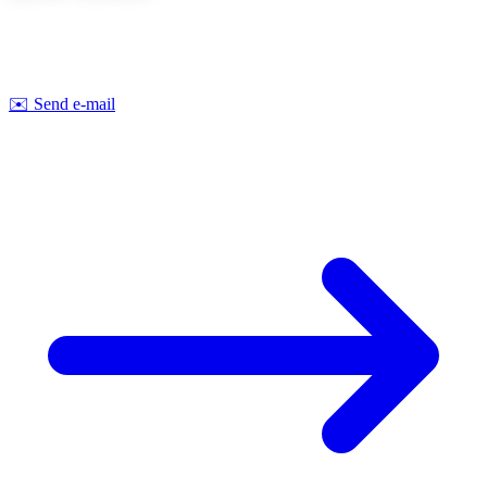
Lad os drøfte dit næste projekt sammen. Vi tilbyder
uforpligtende
rådgivning om gennemførlighed og pris.
Strobel Industry Team
✉️
Send e-mail