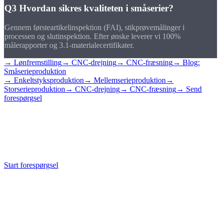
Q3
Hvordan sikres kvaliteten i småserier?
Gennem førsteartikelinspektion (FAI), stikprøvemålinger i
processen og slutinspektion. Efter ønske leverer vi 100%
målerapporter og 3.1-materialecertifikater.
→ Lønfremstilling
→ CNC-drejning
→ CNC-fræsning
→ Blog:
Småserieproduktion
→ Enkeltstyksproduktion
→ Mellemserieproduktion
→
Storserieproduktion
→ CNC-drejning
→ CNC-fræsning
→ Send
forespørgsel
Anmod om en
småserie
Send os din tegning med det ønskede antal, vi giver et tilbud inden
for 24 timer.
Start forespørgsel