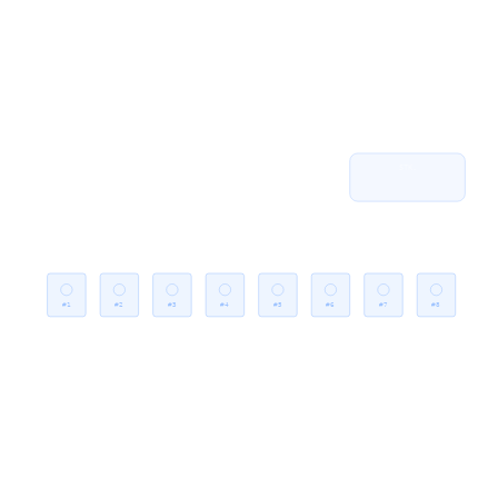
STK.
#1
#2
#3
#4
#5
#6
#7
#8
Vores tilgang
Systematisk
produktion