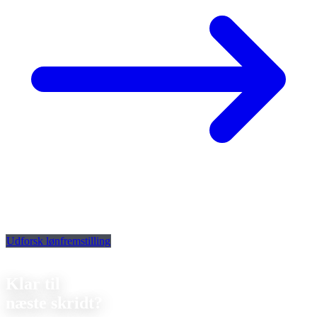
Udforsk lønfremstilling
Kontakt
Klar til
næste skridt?