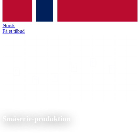
Norsk
Få et tilbud
Produktion
Småserie-
produktion
5 til 500 stk. omkostningseffektiv CNC-fremstilling med ensartet
præcision og korte leveringstider.