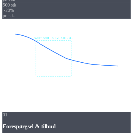
500 stk.
~20%
pr. stk.
SWEET SPOT: 5 til 500 stk.
Stykpris €
Antal
Proces
Sådan fungerer en
småserie
01
Forespørgsel & tilbud