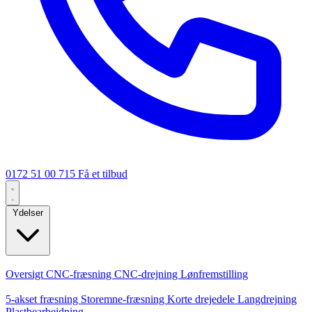
0172 51 00 715
Få et tilbud
Ydelser
Kerneydelser
Oversigt
CNC-fræsning
CNC-drejning
Lønfremstilling
Specialiseringer
5-akset fræsning
Storemne-fræsning
Korte drejedele
Langdrejning
Plastbearbejdning