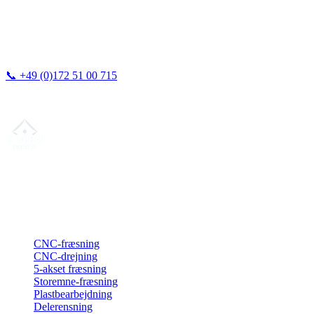
📞
+49 (0)172 51 00 715
Vi svarer typisk inden for 24 timer.
Din partner for
præcis CNC-lønfremstilling
, fræsning, drejning &
langdrejning fra Nordtyskland.
ISO-konform
•
Made in Germany
Ydelser
CNC-fræsning
CNC-drejning
5-akset fræsning
Storemne-fræsning
Plastbearbejdning
Delerensning