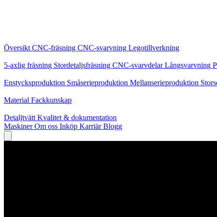
Kärntjänster
Översikt
CNC-fräsning
CNC-svarvning
Legotillverkning
Specialiseringar
5-axlig fräsning
Stordetaljsfräsning
CNC-svarvdelar
Långsvarvning
P
Produktion
Enstycksproduktion
Småserieproduktion
Mellanserieproduktion
Stors
Kunskap
Material
Fackkunskap
Service
Detaljtvätt
Kvalitet & dokumentation
Maskiner
Om oss
Inköp
Karriär
Blogg