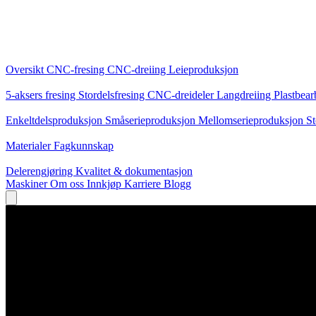
Kjernetjenester
Oversikt
CNC-fresing
CNC-dreiing
Leieproduksjon
Spesialiseringer
5-aksers fresing
Stordelsfresing
CNC-dreideler
Langdreiing
Plastbear
Produksjon
Enkeltdelsproduksjon
Småserieproduksjon
Mellomserieproduksjon
St
Kunnskap
Materialer
Fagkunnskap
Service
Delerengjøring
Kvalitet & dokumentasjon
Maskiner
Om oss
Innkjøp
Karriere
Blogg