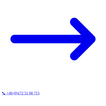
📞
+49 (0)172 51 00 715
Vi svarar vanligtvis inom 24 timmar.