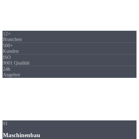
12+
Branchen
500+
Kunden
ISO
9001 Qualität
24h
Angebot
Branchen
Branchenexpertise
im Detail
Jede Branche hat eigene Anforderungen an Material, Toleranz und
Dokumentation. Wir kennen sie alle.
01
Maschinenbau