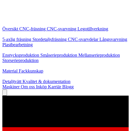
Kärntjänster
Översikt
CNC-fräsning
CNC-svarvning
Legotillverkning
Specialiseringar
5-axlig fräsning
Stordetaljsfräsning
CNC-svarvdelar
Långsvarvning
Plastbearbetning
Produktion
Enstycksproduktion
Småserieproduktion
Mellanserieproduktion
Storserieproduktion
Kunskap
Material
Fackkunskap
Service
Detaljtvätt
Kvalitet & dokumentation
Maskiner
Om oss
Inköp
Karriär
Blogg