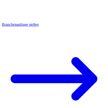
CNC-Teile für alle Branchen: Maschinenbau, Medizintechnik,
Lebensmitteltechnik, Automotive, Energietechnik und Schiffbau.
Jede Branche stellt eigene Anforderungen an Material, Toleranz und
Dokumentation.
Branchenanfrage stellen