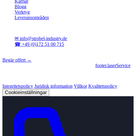
Karriär
Blogg
Verktyg
Leveransområden
Kontakt
✉
info@strobel-industry.de
☎
+49 (0)172 51 00 715
📍
Sierksdorf, norra Tyskland
Begär offert →
footer.geschaeftsbereiche
|
footer.cncFertigung
•
footer.laserService
© 2026 Strobel Industry. Alla rättigheter förbehållna.
Integritetspolicy
Juridisk information
Villkor
Kvalitetspolicy
Cookieinställningar