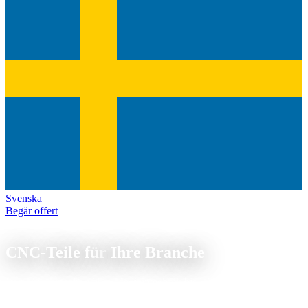
Svenska
Begär offert
Branchen
CNC-Teile für
Ihre Branche
Von Maschinenbau über Medizintechnik bis Windenergie: Wir
kennen die Anforderungen Ihrer Branche und liefern passgenau.