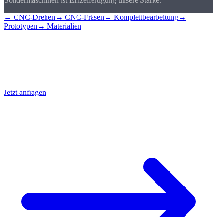
Sondermaschinen ist Einzelfertigung unsere Stärke.
→ CNC-Drehen
→ CNC-Fräsen
→ Komplettbearbeitung
→
Prototypen
→ Materialien
Branchenanfrage
stellen
Nennen Sie uns Ihre Branche und Anforderungen, wir liefern die
passende CNC-Lösung.
Jetzt anfragen