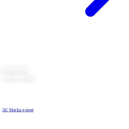
Kontakt
Redo för
nästa steg?
Låt oss diskutera ditt nästa projekt. Vi erbjuder
förutsättningslös
rådgivning om genomförbarhet och pris.
Strobel Industry Team
✉️
Skicka e-post