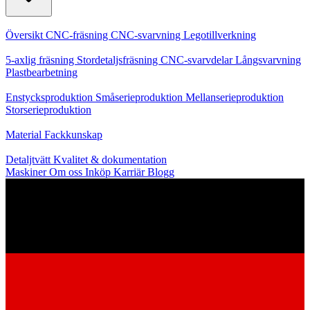
Kärntjänster
Översikt
CNC-fräsning
CNC-svarvning
Legotillverkning
Specialiseringar
5-axlig fräsning
Stordetaljsfräsning
CNC-svarvdelar
Långsvarvning
Plastbearbetning
Produktion
Enstycksproduktion
Småserieproduktion
Mellanserieproduktion
Storserieproduktion
Kunskap
Material
Fackkunskap
Service
Detaljtvätt
Kvalitet & dokumentation
Maskiner
Om oss
Inköp
Karriär
Blogg