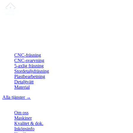
Din partner för
precis CNC-legotillverkning
, fräsning, svarvning &
långsvarvning från norra Tyskland.
ISO-konform
•
Made in Germany
Tjänster
CNC-fräsning
CNC-svarvning
5-axlig fräsning
Stordetaljsfräsning
Plastbearbetning
Detaljtvätt
Material
Alla tjänster →
Företag
Om oss
Maskiner
Kvalitet & dok.
Inköpsinfo