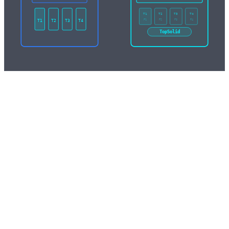
T1
T2
T3
T4
P1
P2
P3
P4
T1
T2
T3
T4
TopSolid
Effektivitet
Snabb & precis
programmering
Med TopSolids integrerade CAD/CAM-lösning programmerar vi
komplexa detaljer effektivt och felfritt.