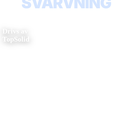
SVARVNING
CAD/CAM-teknik
Drivs av
TopSolid
Integrerad CAD/CAM med
digitala tvillingar
av våra maskiner, för
maximal effektivitet, precision och fullständig dokumentation.
Programvara
Digital tvilling-
teknik
Våra CNC-maskiner existerar som kompletta digitala tvillingar i
TopSolid. Varje verktyg, varje position, varje bearbetningssteg,
exakt kartlagt och simulerat innan spånorna flyger.