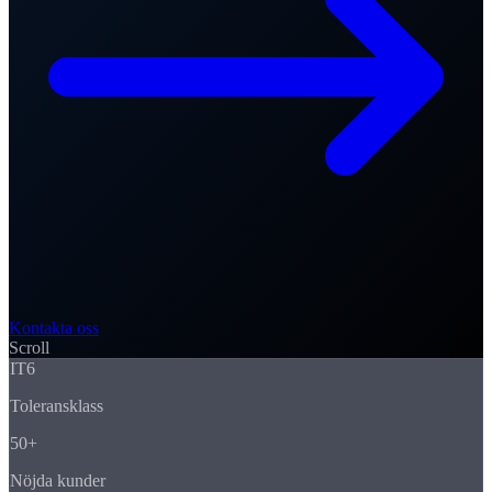
Kontakta oss
Scroll
IT6
Toleransklass
50+
Nöjda kunder