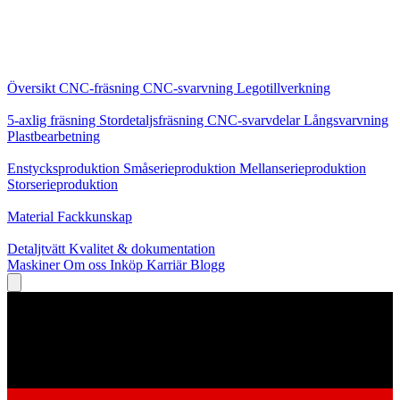
Kärntjänster
Översikt
CNC-fräsning
CNC-svarvning
Legotillverkning
Specialiseringar
5-axlig fräsning
Stordetaljsfräsning
CNC-svarvdelar
Långsvarvning
Plastbearbetning
Produktion
Enstycksproduktion
Småserieproduktion
Mellanserieproduktion
Storserieproduktion
Kunskap
Material
Fackkunskap
Service
Detaljtvätt
Kvalitet & dokumentation
Maskiner
Om oss
Inköp
Karriär
Blogg