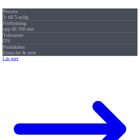
Mori Ecomill 70 med
upp till 5 axlar
.
Process
3- till 5-axlig
Förflyttning
upp till 700 mm
Toleranser
IT6
Produktion
Enstycke & serie
Läs mer