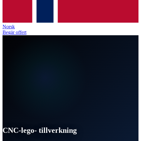
Norsk
Begär offert
CNC-lego-
tillverkning