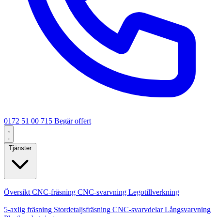
0172 51 00 715
Begär offert
Tjänster
Kärntjänster
Översikt
CNC-fräsning
CNC-svarvning
Legotillverkning
Specialiseringar
5-axlig fräsning
Stordetaljsfräsning
CNC-svarvdelar
Långsvarvning