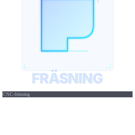
160 mm
Toleransklass IT6
FRÄSNING
CNC-fräsning
Precision i
varje kontur
Vid CNC-fräsning avlägsnas material precist lager för lager. Från
enkla konturer till komplexa 3D-former bearbetar vi på vår DMG