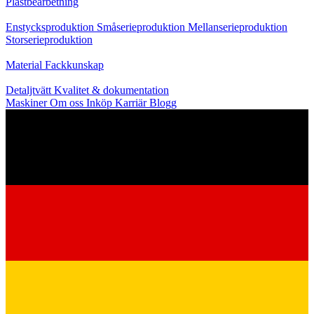
Plastbearbetning
Produktion
Enstycksproduktion
Småserieproduktion
Mellanserieproduktion
Storserieproduktion
Kunskap
Material
Fackkunskap
Service
Detaljtvätt
Kvalitet & dokumentation
Maskiner
Om oss
Inköp
Karriär
Blogg