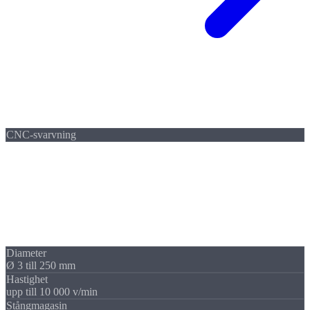
CNC-svarvning
Precisions-
svarvdelar
Från enstycksproduktion till obemannad 24/7-serieproduktion. Vår
DMG Mori NLX 2000|SY och Traub TNL 32 täcker
hela
svarvspektrumet
, med underspindel och drivna verktyg.
Diameter
Ø 3 till 250 mm
Hastighet
upp till 10 000 v/min
Stångmagasin