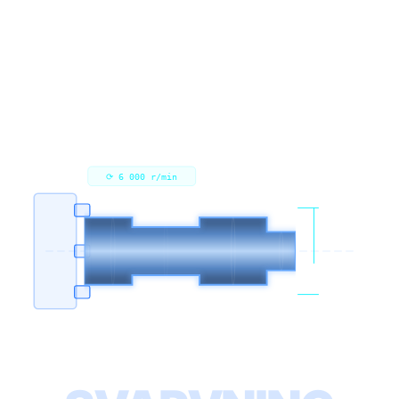
⟳ 6 000 r/min
Ø 3 – 250 mm