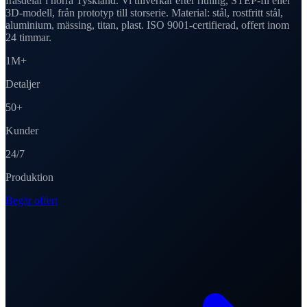
fräsdelar i norra Tyskland. Vi tillverkar efter ritning, STEP-fil eller
3D-modell, från prototyp till storserie. Material: stål, rostfritt stål,
aluminium, mässing, titan, plast. ISO 9001-certifierad, offert inom
24 timmar.
1M+
Detaljer
50+
Kunder
24/7
Produktion
Begär offert