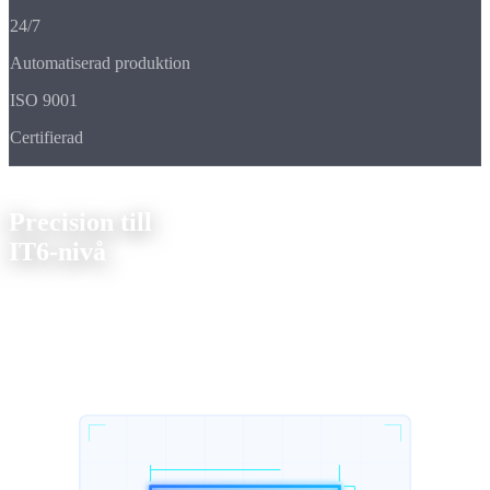
24/7
Automatiserad produktion
ISO 9001
Certifierad
Kärnkompetenser
Precision till
IT6-nivå
Två discipliner, en filosofi:
Varje µm räknas.
Vår
tillverkningsprocess börjar där andra slutar.
160 mm