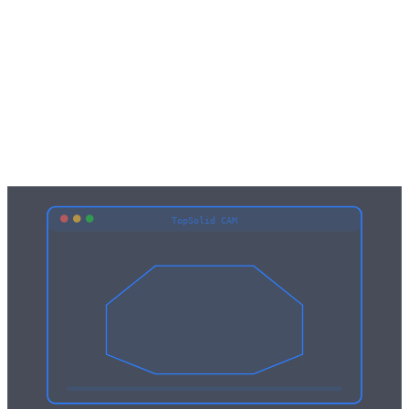
Komplexa 5-axliga detaljer säkert programmerade
TopSolid CAM
G0 X42.0 Y18.0