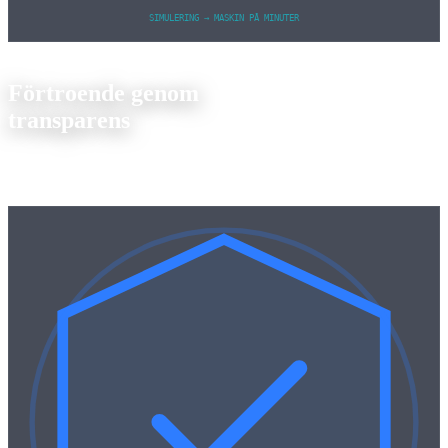
SIMULERING → MASKIN PÅ MINUTER
För inköpare & kvalitetschefer
Förtroende genom
transparens
Vi vet vad som är viktigt för inköp:
Certifiering, spårbarhet,
datasäkerhet
, och en partner som tänker framåt.