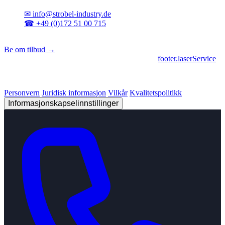
✉
info@strobel-industry.de
☎
+49 (0)172 51 00 715
📍
Sierksdorf, Nord-Tyskland
Be om tilbud →
footer.geschaeftsbereiche
|
footer.cncFertigung
•
footer.laserService
© 2026 Strobel Industry. Alle rettigheter forbeholdt.
Personvern
Juridisk informasjon
Vilkår
Kvalitetspolitikk
Informasjonskapselinnstillinger