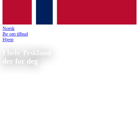
Norsk
Be om tilbud
Hjem
/
Lokasjoner
I hele Tyskland
der for deg
Fra vårt anlegg i Sierksdorf ved Østersjøen leverer vi presise CNC-
frese- og dreideler til bedrifter i hele Tyskland og Skandinavia.
Korte leveringstider, pålitelig forsendelse, personlig rådgivning.
CNC-produksjon i Sierksdorf, Schleswig-Holstein, sentralt mellom
Lübeck (25 km), Kiel (65 km) og Hamburg (85 km). Rask levering i
hele Nord-Tyskland. ISO 9001-sertifisert, tilbud innen 24 timer.
📦
Forsendelse i hele Tyskland
⚡
Tilbud innen 24 t
🏭
Produksjon i Sierksdorf