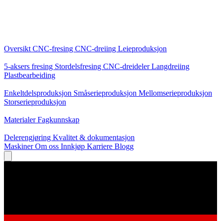
Kjernetjenester
Oversikt
CNC-fresing
CNC-dreiing
Leieproduksjon
Spesialiseringer
5-aksers fresing
Stordelsfresing
CNC-dreideler
Langdreiing
Plastbearbeiding
Produksjon
Enkeltdelsproduksjon
Småserieproduksjon
Mellomserieproduksjon
Storserieproduksjon
Kunnskap
Materialer
Fagkunnskap
Service
Delerengjøring
Kvalitet & dokumentasjon
Maskiner
Om oss
Innkjøp
Karriere
Blogg