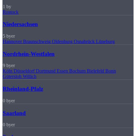
1 by
Rostock
Niedersachsen
5 byer
Hannover
Braunschweig
Oldenburg
Osnabrück
Lüneburg
Nordrhein-Westfalen
9 byer
Köln
Düsseldorf
Dortmund
Essen
Bochum
Bielefeld
Bonn
Gütersloh
Willich
Rheinland-Pfalz
0 byer
Saarland
0 byer