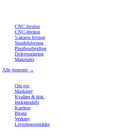
langdreiing fra Nord-Tyskland.
ISO-konform
•
Made in Germany
Tjenester
CNC-fresing
CNC-dreiing
5-aksers fresing
Stordelsfresing
Plastbearbeiding
Delerengjøring
Materialer
Alle tjenester →
Bedrift
Om oss
Maskiner
Kvalitet & dok.
Innkjøpsinfo
Karriere
Blogg
Verktøy
Leveringsområder
Kontakt