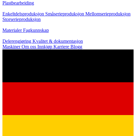
Plastbearbeiding
Produksjon
Enkeltdelsproduksjon
Småserieproduksjon
Mellomserieproduksjon
Storserieproduksjon
Kunnskap
Materialer
Fagkunnskap
Service
Delerengjøring
Kvalitet & dokumentasjon
Maskiner
Om oss
Innkjøp
Karriere
Blogg