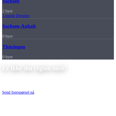
Sachsen
2 byer
Leipzig
Dresden
Sachsen-Anhalt
0 byer
Thüringen
0 byer
Er ikke din region med?
Ikke noe problem, vi leverer til hele Tyskland og Skandinavia. Send
oss tegningene dine, så får du et uforpliktende tilbud innen 24 timer.
Send forespørsel nå