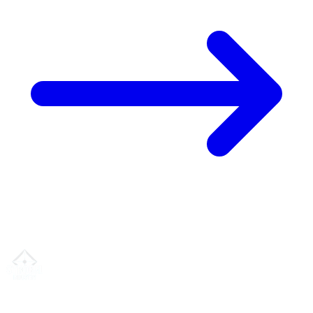
Din partner for
presis CNC-leieproduksjon
, fresing, dreiing &