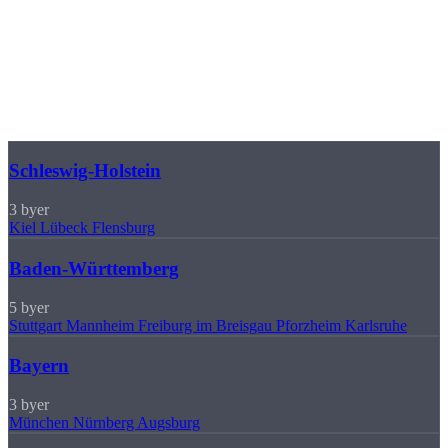
Regioner
Våre leveringsområder
Vi produserer for bedrifter i 16 tyske delstater. Velg din region for
lokal informasjon.
Schleswig-Holstein
3 byer
Kiel
Lübeck
Flensburg
Baden-Württemberg
5 byer
Stuttgart
Mannheim
Freiburg im Breisgau
Pforzheim
Karlsruhe
Bayern
3 byer
München
Nürnberg
Augsburg