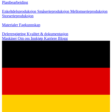
Plastbearbeiding
Produksjon
Enkeltdelsproduksjon
Småserieproduksjon
Mellomserieproduksjon
Storserieproduksjon
Kunnskap
Materialer
Fagkunnskap
Service
Delerengjøring
Kvalitet & dokumentasjon
Maskiner
Om oss
Innkjøp
Karriere
Blogg