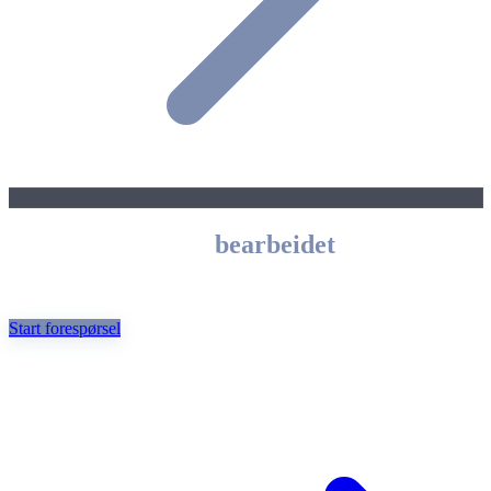
CNC-bearbeiding
bearbeidet
Tilbud innen 24 timer.
Start forespørsel