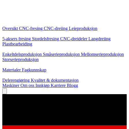
Kjernetjenester
Oversikt
CNC-fresing
CNC-dreiing
Leieproduksjon
Spesialiseringer
5-aksers fresing
Stordelsfresing
CNC-dreideler
Langdreiing
Plastbearbeiding
Produksjon
Enkeltdelsproduksjon
Småserieproduksjon
Mellomserieproduksjon
Storserieproduksjon
Kunnskap
Materialer
Fagkunnskap
Service
Delerengjøring
Kvalitet & dokumentasjon
Maskiner
Om oss
Innkjøp
Karriere
Blogg