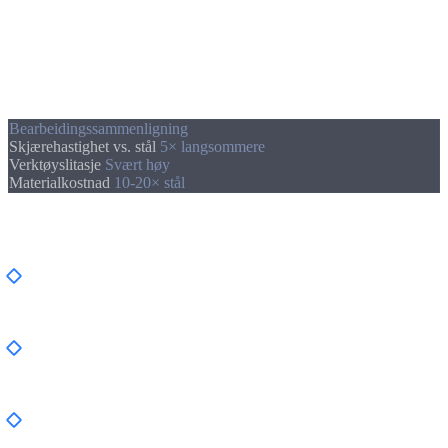
Den gylne regelen:
Fortsett aldri å bearbeide titan med et
sløvt verktøy. Bytt verktøy heller for tidlig, en brukket
endefres kan ødelegge et titanemne verdt 500 €.
Bearbeidingssammenligning
Skjærehastighet vs. stål
5× langsommere
Verktøyslitasje
Svært høy
Materialkostnad
10-20× stål
Bruksområder
Luftfartsindustri
, Strukturdeler, turbinblader,
understellskomponenter
Medisinsk teknologi
, Hofte- og kneimplantater, skruer,
plater (biokompatible)
Motorsport
, Bolter, veivstenger, ventilfjærer
(vektreduksjon)