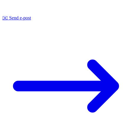
rådgivning om gjennomførbarhet og pris.
Strobel Industry Team
✉️
Send e-post