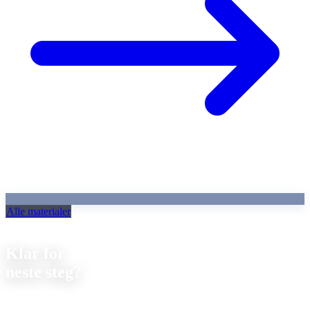
Alle materialer
Kontakt
Klar for
neste steg?
La oss diskutere ditt neste prosjekt. Vi tilbyr
uforpliktende