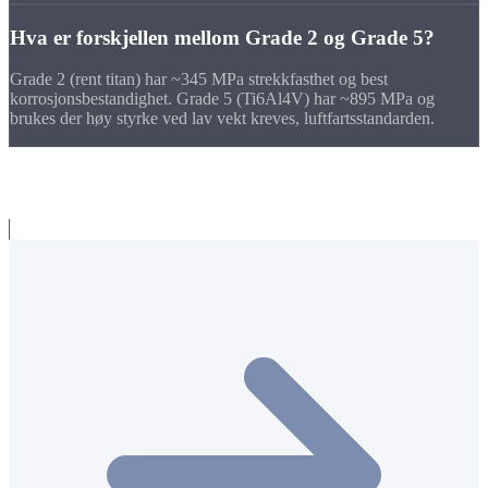
Hva er forskjellen mellom Grade 2 og Grade 5?
Grade 2 (rent titan) har ~345 MPa strekkfasthet og best
korrosjonsbestandighet. Grade 5 (Ti6Al4V) har ~895 MPa og
brukes der høy styrke ved lav vekt kreves, luftfartsstandarden.
Relaterte emner