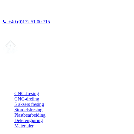
📞
+49 (0)172 51 00 715
Vi svarer vanligvis innen 24 timer.
Din partner for
presis CNC-leieproduksjon
, fresing, dreiing &
langdreiing fra Nord-Tyskland.
ISO-konform
•
Made in Germany
Tjenester
CNC-fresing
CNC-dreiing
5-aksers fresing
Stordelsfresing
Plastbearbeiding
Delerengjøring
Materialer