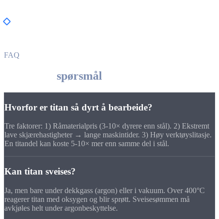
Kjemisk industri
, Reaktorbeholdere, rørledninger
(korrosjonsbeskyttelse)
FAQ
Ofte stilte
spørsmål
Hvorfor er titan så dyrt å bearbeide?
Tre faktorer: 1) Råmaterialpris (3-10× dyrere enn stål). 2) Ekstremt
lave skjærehastigheter → lange maskintider. 3) Høy verktøyslitasje.
En titandel kan koste 5-10× mer enn samme del i stål.
Kan titan sveises?
Ja, men bare under dekkgass (argon) eller i vakuum. Over 400°C
reagerer titan med oksygen og blir sprøtt. Sveisesømmen må
avkjøles helt under argonbeskyttelse.