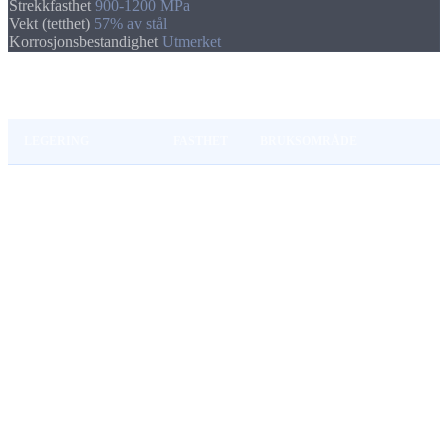
Strekkfasthet
900-1200 MPa
Vekt (tetthet)
57% av stål
Korrosjonsbestandighet
Utmerket
Titanlegeringer i praksis
LEGERING
FASTHET
BRUKSOMRÅDE
Ti Grade 2
(cp-
Kjemi, medisin,
345 MPa
titan)
korrosjonsbeskyttelse
Luftfart, motorsport,
Ti6Al4V
(Grade 5)
895 MPa
implantater
Ti6Al4V ELI
860 MPa
Medisinske implantater
(Grade 23)
Skjæredata, Slik bearbeider vi titan