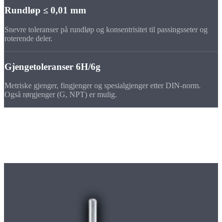
Rundløp ≤ 0,01 mm
Snevre toleranser på rundløp og konsentrisitet til passingsseter og
roterende deler.
Gjengetoleranser 6H/6g
Metriske gjenger, fingjenger og spesialgjenger etter DIN-norm.
Også rørgjenger (G, NPT) er mulig.
Maskinpark
Maskinene våre for
dreiedeler i
aluminium