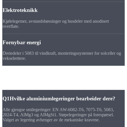
Elektroteknikk
Kjølelegemer, avstandsbøssinger og husdeler med anodisert
overflate.
Fornybar energi
Dreiedeler i 5083 til vindkraft, monteringssystemer for solceller og
vekselrettere.
FAQ
Spørsmål om
dreiedeler i aluminium
Q1
Hvilke aluminiumlegeringer bearbeider dere?
Alle gjengse smilegeringer: EN AW-6082-T6, 7075-T6, 5083,
2024-T4, AlMg3 og AlMgSi1. Støpelegeringer på forespørsel.
Valget av legering avhenger av de mekaniske kravene.