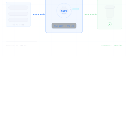
6000
RPM
✓
EN AW-6082
NLX 2000 | TNL 32
MATERIAL Ø6-250 mm
FERTIGTEIL GEPRÜFT
Materiale
Hvorfor aluminium
som dreiedel?
Få produsert dreiedeler i aluminium: aluminium er det ideelle
materialet for CNC-dreiedeler, utmerket bearbeidbarhet, lav vekt
(tetthet ca. 2,7 g/cm³) og avhengig av legering fasthet over 500
MPa. Som din produsent utnytter vi den gode varmeledningsevnen
til høye skjærehastigheter og korte syklustider.
Vi produserer dreiedeler i aluminium på vår DMG MORI NLX
2000 (opptil Ø250 mm) og Traub TNL 32 (opptil Ø32 mm), med
drevne verktøy for komplettbearbeiding i én oppspenning.