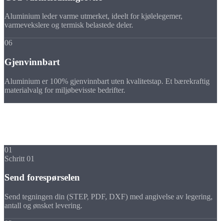
Aluminium leder varme utmerket, ideelt for kjølelegemer,
varmevekslere og termisk belastede deler.
06
Gjenvinnbart
Aluminium er 100% gjenvinnbart uten kvalitetstap. Et bærekraftig
materialvalg for miljøbevisste bedrifter.
Forløp
Din dreiedel i aluminium i
5 trinn
01
Schritt 01
Send forespørselen
Send tegningen din (STEP, PDF, DXF) med angivelse av legering,
antall og ønsket levering.