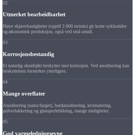
02
Utmerket bearbeidbarhet
Høye skjærehastigheter (opptil 3 000 m/min) gir korte syklustider
og økonomisk produksjon, også ved små antall.
03
Korrosjonsbestandig
Et naturlig oksidsjikt beskytter mot korrosjon. Ved anodisering kan
beskyttelsen forsterkes ytterligere.
04
Mange overflater
Anodisering (natur/farget), hardanodisering, kromatering,
pulverlakkering og glassperleblåsing, mange muligheter.
05
God varmeledningsevne