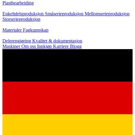
Plastbearbeiding
Produksjon
Enkeltdelsproduksjon
Småserieproduksjon
Mellomserieproduksjon
Storserieproduksjon
Kunnskap
Materialer
Fagkunnskap
Service
Delerengjøring
Kvalitet & dokumentasjon
Maskiner
Om oss
Innkjøp
Karriere
Blogg