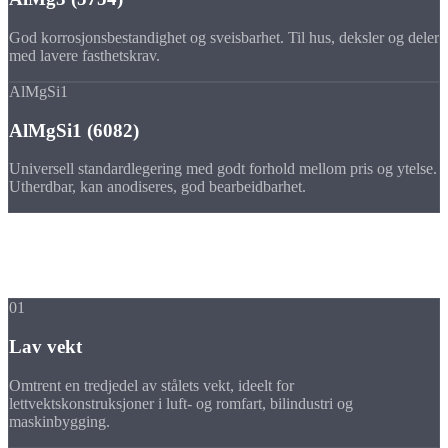
God korrosjonsbestandighet og sveisbarhet. Til hus, deksler og deler
med lavere fasthetskrav.
AlMgSi1
AlMgSi1 (6082)
Universell standardlegering med godt forhold mellom pris og ytelse.
Utherdbar, kan anodiseres, god bearbeidbarhet.
Fordeler
Fordelene ved
dreiedeler i aluminium
01
Lav vekt
Omtrent en tredjedel av stålets vekt, ideelt for
lettvektskonstruksjoner i luft- og romfart, bilindustri og
maskinbygging.