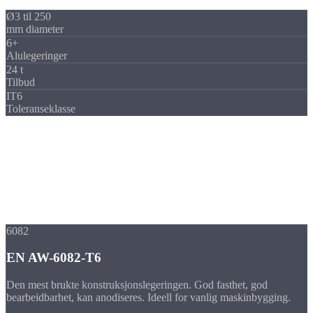
Ø3 til 250
mm diameter
6+
Alulegeringer
24 t
Tilbud
IT6
Toleranseklasse
Legeringer
Aluminiumlegeringer
i oversikt
Vi bearbeider alle gjengse smilegeringer i aluminium. Valget av
riktig legering avhenger av de mekaniske kravene,
korrosjonsbestandigheten og overflatebehandlingen.
6082
EN AW-6082-T6
Den mest brukte konstruksjonslegeringen. God fasthet, god
bearbeidbarhet, kan anodiseres. Ideell for vanlig maskinbygging.