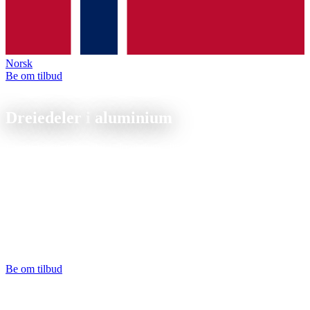
Norsk
Be om tilbud
Dreiedeler i aluminium
Dreiedeler i
aluminium
Få produsert dreiedeler i aluminium, din produsent av EN AW-6082,
7075, AlMg3 og flere legeringer. Fra Ø3 til Ø250 mm, fra 1 stk. til
storserie. Tilbud på 24 timer.
Dreiedeler i aluminium produserer vi av rundmateriale i legeringene
6082, 7075 eller AlMg3 på CNC-dreiebenker opptil Ø250 mm.
Aluminium tillater høye turtall og dermed korte syklustider, og ved
serier fra 20 stk. går stangmateren ubemannet. Toleranser fra IT6.
Anodisering og hardanodisering gjennom partnernettverket.
Be om tilbud