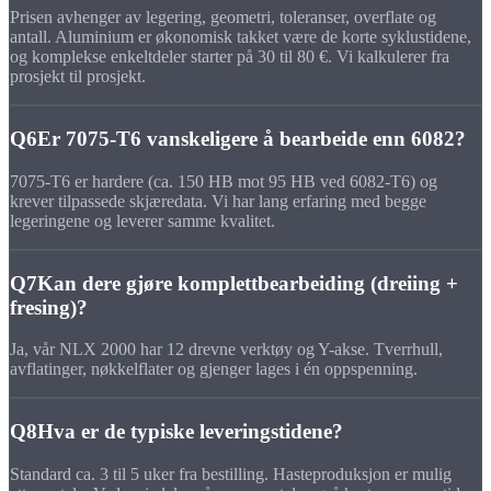
Prisen avhenger av legering, geometri, toleranser, overflate og
antall. Aluminium er økonomisk takket være de korte syklustidene,
og komplekse enkeltdeler starter på 30 til 80 €. Vi kalkulerer fra
prosjekt til prosjekt.
Q6
Er 7075-T6 vanskeligere å bearbeide enn 6082?
7075-T6 er hardere (ca. 150 HB mot 95 HB ved 6082-T6) og
krever tilpassede skjæredata. Vi har lang erfaring med begge
legeringene og leverer samme kvalitet.
Q7
Kan dere gjøre komplettbearbeiding (dreiing +
fresing)?
Ja, vår NLX 2000 har 12 drevne verktøy og Y-akse. Tverrhull,
avflatinger, nøkkelflater og gjenger lages i én oppspenning.
Q8
Hva er de typiske leveringstidene?
Standard ca. 3 til 5 uker fra bestilling. Hasteproduksjon er mulig