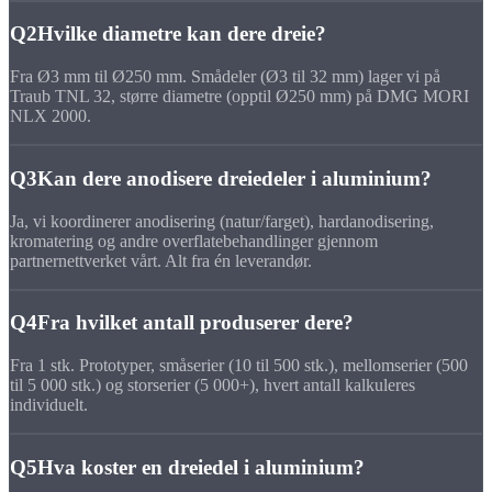
Q2
Hvilke diametre kan dere dreie?
Fra Ø3 mm til Ø250 mm. Smådeler (Ø3 til 32 mm) lager vi på
Traub TNL 32, større diametre (opptil Ø250 mm) på DMG MORI
NLX 2000.
Q3
Kan dere anodisere dreiedeler i aluminium?
Ja, vi koordinerer anodisering (natur/farget), hardanodisering,
kromatering og andre overflatebehandlinger gjennom
partnernettverket vårt. Alt fra én leverandør.
Q4
Fra hvilket antall produserer dere?
Fra 1 stk. Prototyper, småserier (10 til 500 stk.), mellomserier (500
til 5 000 stk.) og storserier (5 000+), hvert antall kalkuleres
individuelt.
Q5
Hva koster en dreiedel i aluminium?