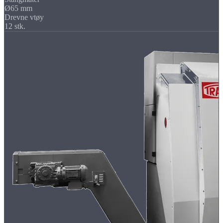
Ø65 mm
Drevne vtøy
12 stk.