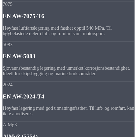
7075
EN AW-7075-T6
Høyfast luftfartslegering med fasthet opptil 540 MPa. Til
høybelastede deler i luft- og romfart samt motorsport.
5083
EN AW-5083
Sjøvannsbestandig legering med utmerket korrosjonsbestandighet.
Ideell for skipsbygging og marine bruksområder.
2024
EN AW-2024-T4
Høyfast legering med god utmattingsfasthet. Til luft- og romfart, kan
ikke anodiseres.
AlMg3
AlMg3 (5754)