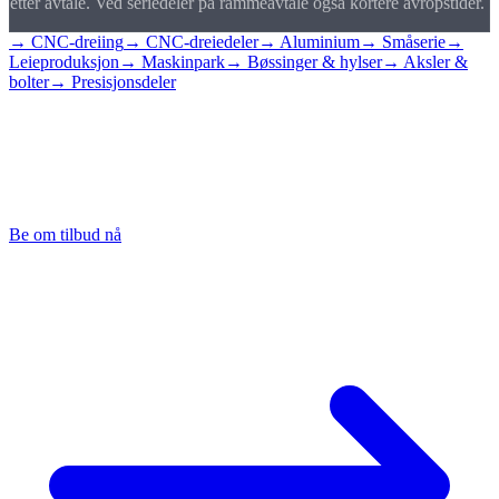
etter avtale. Ved seriedeler på rammeavtale også kortere avropstider.
→ CNC-dreiing
→ CNC-dreiedeler
→ Aluminium
→ Småserie
→
Leieproduksjon
→ Maskinpark
→ Bøssinger & hylser
→ Aksler &
bolter
→ Presisjonsdeler
Be om tilbud på
dreiedel i aluminium
Send oss tegningen din med angivelse av ønsket legering, så lager vi
et bindende tilbud innen 24 timer.
Be om tilbud nå