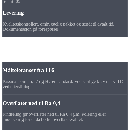
Schritt 05
Levering
Kvalitetskontrollert, omhyggelig pakket og sendt til avtalt tid.
Dokumentasjon på forespørsel.
Toleranser
Presisjon på
dreiedeler i aluminium
Måltoleranser fra IT6
Passmål som h6, f7 og H7 er standard. Ved særlige krav når vi IT5
ved ettersliping.
Overflater ned til Ra 0,4
Findreiing gir overflater ned til Ra 0,4 µm. Polering eller
anodisering for enda bedre overflatekvalitet.