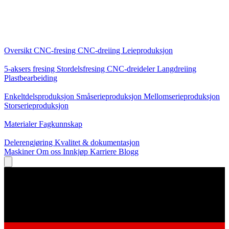
Kjernetjenester
Oversikt
CNC-fresing
CNC-dreiing
Leieproduksjon
Spesialiseringer
5-aksers fresing
Stordelsfresing
CNC-dreideler
Langdreiing
Plastbearbeiding
Produksjon
Enkeltdelsproduksjon
Småserieproduksjon
Mellomserieproduksjon
Storserieproduksjon
Kunnskap
Materialer
Fagkunnskap
Service
Delerengjøring
Kvalitet & dokumentasjon
Maskiner
Om oss
Innkjøp
Karriere
Blogg