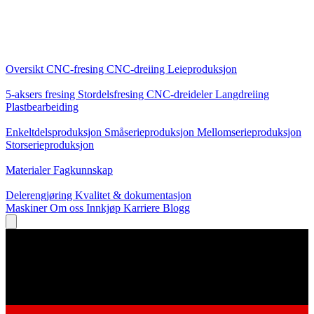
Kjernetjenester
Oversikt
CNC-fresing
CNC-dreiing
Leieproduksjon
Spesialiseringer
5-aksers fresing
Stordelsfresing
CNC-dreideler
Langdreiing
Plastbearbeiding
Produksjon
Enkeltdelsproduksjon
Småserieproduksjon
Mellomserieproduksjon
Storserieproduksjon
Kunnskap
Materialer
Fagkunnskap
Service
Delerengjøring
Kvalitet & dokumentasjon
Maskiner
Om oss
Innkjøp
Karriere
Blogg