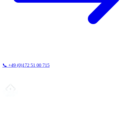
📞
+49 (0)172 51 00 715
Vi svarer vanligvis innen 24 timer.
Din partner for
presis CNC-leieproduksjon
, fresing, dreiing &
langdreiing fra Nord-Tyskland.
ISO-konform
•
Made in Germany
Tjenester