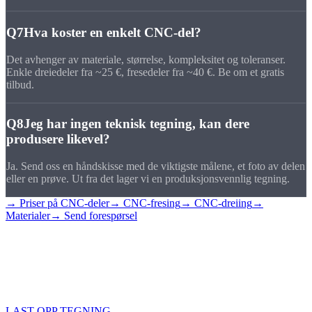
Q7
Hva koster en enkelt CNC-del?
Det avhenger av materiale, størrelse, kompleksitet og toleranser.
Enkle dreiedeler fra ~25 €, fresedeler fra ~40 €. Be om et gratis
tilbud.
Q8
Jeg har ingen teknisk tegning, kan dere
produsere likevel?
Ja. Send oss en håndskisse med de viktigste målene, et foto av delen
eller en prøve. Ut fra det lager vi en produksjonsvennlig tegning.
→ Priser på CNC-deler
→ CNC-fresing
→ CNC-dreiing
→
Materialer
→ Send forespørsel
BESTILL
DELEN DIN NÅ
Last opp tegningen din eller send en skisse, så svarer vi innen 24
timer med et gratis tilbud.
LAST OPP TEGNING