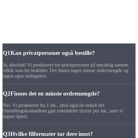
Ingen CAD? Ikke noe problem. Send oss en håndskisse med mål, så
lager vi tegningen for deg.
OFTE STILTE SPØRSMÅL
SPØRSMÅL OM
NETTBESTILLING
Q1
Kan privatpersoner også bestille?
Ja, absolutt! Vi produserer for privatpersoner på nøyaktig samme
vilkår som for bedrifter. Det finnes ingen minste ordremengde og
ingen egne betingelser.
Q2
Finnes det en minste ordremengde?
Nei. Vi produserer fra 1 stk., altså også én enkelt del.
Omstillingskostnadene gjør enkeltdeler dyrere per stk., men vi
regner åpent.
Q3
Hvilke filformater tar dere imot?