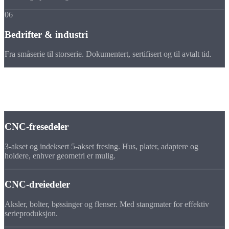
06
Bedrifter & industri
Fra småserie til storserie. Dokumentert, sertifisert og til avtalt tid.
DETTE KAN VI
VÅRE
PRODUKSJONSMULIGHETER
CNC-fresedeler
3-akset og indeksert 5-akset fresing. Hus, plater, adaptere og
holdere, enhver geometri er mulig.
CNC-dreiedeler
Aksler, bolter, bøssinger og flenser. Med stangmater for effektiv
serieproduksjon.