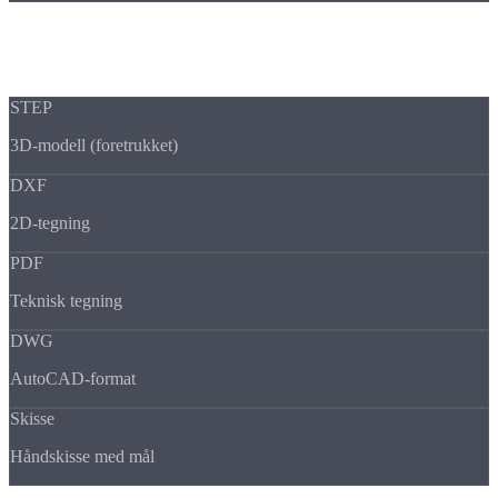
FILFORMATER
DISSE FORMATENE
TAR VI IMOT
STEP
3D-modell (foretrukket)
DXF
2D-tegning
PDF
Teknisk tegning
DWG
AutoCAD-format
Skisse
Håndskisse med mål