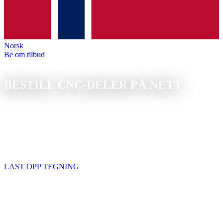
Norsk
Be om tilbud
BESTILL PÅ NETT
BESTILL CNC-DELER
PÅ NETT
Fresedeler og dreiedeler etter tegning, for privatpersoner, makere og
bedrifter. Ingen minste ordremengde, tilbud på 24 timer.
Bestill CNC-deler på nett: last opp tegningen, få tilbudet, frigi det,
og produksjonen starter med én gang. Dreie- og fresedeler fra 1 stk.,
alle materialer er tilgjengelige. Statusoppdateringer på e-post.
LAST OPP TEGNING