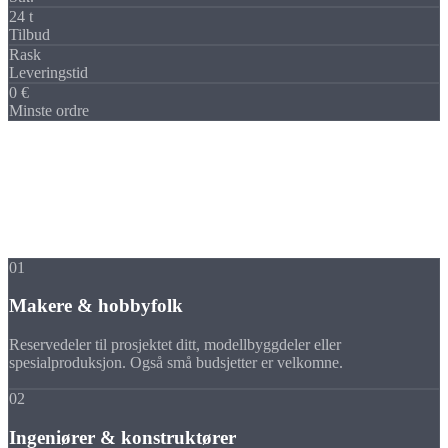
24 t
Tilbud
Rask
Leveringstid
0 €
Minste ordre
FOR HVEM?
CNC-DELER TIL
ETHVERT BEHOV
Enten du er privatperson med én enkelt del eller bedrift med en
serieordre, er du velkommen hos oss.
01
Makere & hobbyfolk
Reservedeler til prosjektet ditt, modellbyggdeler eller
spesialproduksjon. Også små budsjetter er velkomne.
02
Ingeniører & konstruktører