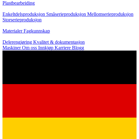
Plastbearbeiding
Produksjon
Enkeltdelsproduksjon
Småserieproduksjon
Mellomserieproduksjon
Storserieproduksjon
Kunnskap
Materialer
Fagkunnskap
Service
Delerengjøring
Kvalitet & dokumentasjon
Maskiner
Om oss
Innkjøp
Karriere
Blogg