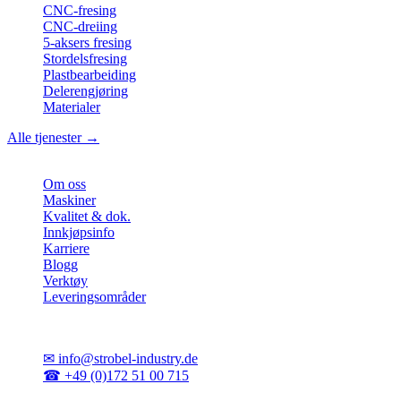
CNC-fresing
CNC-dreiing
5-aksers fresing
Stordelsfresing
Plastbearbeiding
Delerengjøring
Materialer
Alle tjenester →
Bedrift
Om oss
Maskiner
Kvalitet & dok.
Innkjøpsinfo
Karriere
Blogg
Verktøy
Leveringsområder
Kontakt
✉
info@strobel-industry.de
☎
+49 (0)172 51 00 715
📍
Sierksdorf, Nord-Tyskland