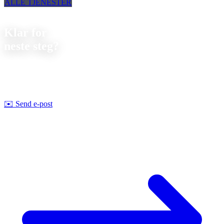
ALLE TJENESTER
Kontakt
Klar for
neste steg?
La oss diskutere ditt neste prosjekt. Vi tilbyr
uforpliktende
rådgivning om gjennomførbarhet og pris.
Strobel Industry Team
✉️
Send e-post