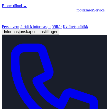
Be om tilbud →
footer.geschaeftsbereiche
|
footer.cncFertigung
•
footer.laserService
© 2026 Strobel Industry. Alle rettigheter forbeholdt.
Personvern
Juridisk informasjon
Vilkår
Kvalitetspolitikk
Informasjonskapselinnstillinger