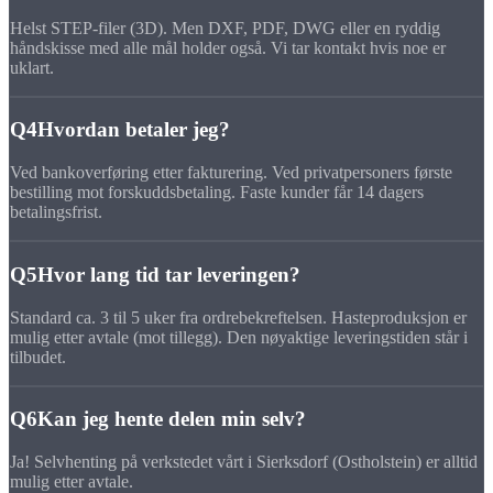
Helst STEP-filer (3D). Men DXF, PDF, DWG eller en ryddig
håndskisse med alle mål holder også. Vi tar kontakt hvis noe er
uklart.
Q4
Hvordan betaler jeg?
Ved bankoverføring etter fakturering. Ved privatpersoners første
bestilling mot forskuddsbetaling. Faste kunder får 14 dagers
betalingsfrist.
Q5
Hvor lang tid tar leveringen?
Standard ca. 3 til 5 uker fra ordrebekreftelsen. Hasteproduksjon er
mulig etter avtale (mot tillegg). Den nøyaktige leveringstiden står i
tilbudet.
Q6
Kan jeg hente delen min selv?
Ja! Selvhenting på verkstedet vårt i Sierksdorf (Ostholstein) er alltid
mulig etter avtale.