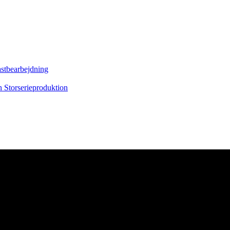
astbearbejdning
on
Storserieproduktion