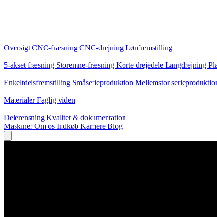
Kerneydelser
Oversigt
CNC-fræsning
CNC-drejning
Lønfremstilling
Specialiseringer
5-akset fræsning
Storemne-fræsning
Korte drejedele
Langdrejning
Pl
Produktion
Enkeltdelsfremstilling
Småserieproduktion
Mellemstor serieprodukti
Viden
Materialer
Faglig viden
Service
Delerensning
Kvalitet & dokumentation
Maskiner
Om os
Indkøb
Karriere
Blog