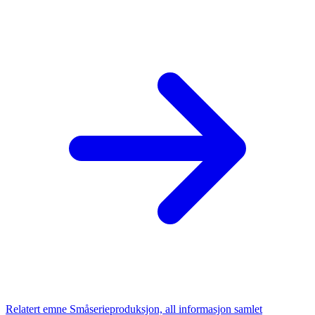
Relatert emne
Småserieproduksjon, all informasjon samlet