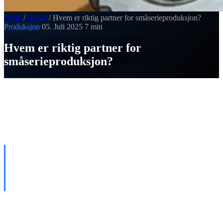
Hjem
/
Blogg
/
Hvem er riktig partner for småserieproduksjon?
Produksjon
05. Juli 2025
7 min
Hvem er riktig partner for
småserieproduksjon?
SI
Thomas Strobel
Publisert 05. Juli 2025
HVA ER SMÅSERIEPRODUKSJON
OG HVORFOR ER DEN SÅ
KREVENDE?
Småserieproduksjon
betegner produksjon av komponenter i