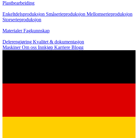
Plastbearbeiding
Produksjon
Enkeltdelsproduksjon
Småserieproduksjon
Mellomserieproduksjon
Storserieproduksjon
Kunnskap
Materialer
Fagkunnskap
Service
Delerengjøring
Kvalitet & dokumentasjon
Maskiner
Om oss
Innkjøp
Karriere
Blogg