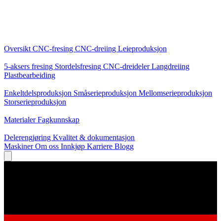
Kjernetjenester
Oversikt
CNC-fresing
CNC-dreiing
Leieproduksjon
Spesialiseringer
5-aksers fresing
Stordelsfresing
CNC-dreideler
Langdreiing
Plastbearbeiding
Produksjon
Enkeltdelsproduksjon
Småserieproduksjon
Mellomserieproduksjon
Storserieproduksjon
Kunnskap
Materialer
Fagkunnskap
Service
Delerengjøring
Kvalitet & dokumentasjon
Maskiner
Om oss
Innkjøp
Karriere
Blogg