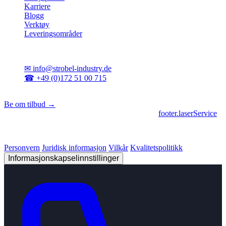
Karriere
Blogg
Verktøy
Leveringsområder
Kontakt
✉
info@strobel-industry.de
☎
+49 (0)172 51 00 715
📍
Sierksdorf, Nord-Tyskland
Be om tilbud →
footer.geschaeftsbereiche
|
footer.cncFertigung
•
footer.laserService
© 2026 Strobel Industry. Alle rettigheter forbeholdt.
Personvern
Juridisk informasjon
Vilkår
Kvalitetspolitikk
Informasjonskapselinnstillinger