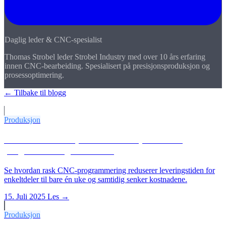
Daglig leder & CNC-spesialist
Thomas Strobel leder Strobel Industry med over 10 års erfaring
innen CNC-bearbeiding. Spesialisert på presisjonsproduksjon og
prosessoptimering.
← Tilbake til blogg
Flere artikler
Produksjon
CNC-enkeltdeler på 1 uke: Slik sparer rask
programmering kostnader
Se hvordan rask CNC-programmering reduserer leveringstiden for
enkeltdeler til bare én uke og samtidig senker kostnadene.
15. Juli 2025
Les →
Produksjon