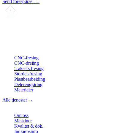
Send forespørsel →
Din partner for
presis CNC-leieproduksjon
, fresing, dreiing &
langdreiing fra Nord-Tyskland.
ISO-konform
•
Made in Germany
Tjenester
CNC-fresing
CNC-dreiing
5-aksers fresing
Stordelsfresing
Plastbearbeiding
Delerengjøring
Materialer
Alle tjenester →
Bedrift
Om oss
Maskiner
Kvalitet & dok.
Innkjøpsinfo