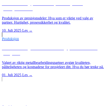
Hvem er riktig partner for produksjon av
presisjonsdeler?
Produksjon av presisjonsdeler: Hva som er viktig ved valg av
partner. Hurtighet, prosessikkerhet og kvalitet.
10. Juli 2025
Les →
Produksjon
Hvem er riktig metallbearbeidingspartner for ditt
prosjekt?
Valget av riktig metallbearbeidingspartner avgjør kvaliteten,
påliteligheten og kostnadene for prosjektet ditt. Hva du bør tenke på.
01. Juli 2025
Les →
Starte et prosjekt?
Tilbud innen 24 timer.