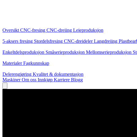
Kjernetjenester
Oversikt
CNC-fresing
CNC-dreiing
Leieproduksjon
Spesialiseringer
5-aksers fresing
Stordelsfresing
CNC-dreideler
Langdreiing
Plastbear
Produksjon
Enkeltdelsproduksjon
Småserieproduksjon
Mellomserieproduksjon
St
Kunnskap
Materialer
Fagkunnskap
Service
Delerengjøring
Kvalitet & dokumentasjon
Maskiner
Om oss
Innkjøp
Karriere
Blogg