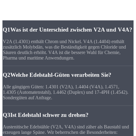
Fragen zu
Edelstahl-Drehteilen
Q1
Was ist der Unterschied zwischen V2A und V4A?
V2A (1.4301) enthält Chrom und Nickel. V4A (1.4404) enthält
zusätzlich Molybdän, was die Beständigkeit gegen Chloride und
Säuren deutlich erhöht. V4A ist die bessere Wahl für Chemie,
Pharma und maritime Anwendungen.
Q2
Welche Edelstahl-Güten verarbeiten Sie?
Alle gängigen Güten: 1.4301 (V2A), 1.4404 (V4A), 1.4571,
1.4305 (Automatenstahl), 1.4462 (Duplex) und 17-4PH (1.4542).
Sondergüten auf Anfrage.
Q3
Ist Edelstahl schwer zu drehen?
Austenitische Edelstähle (V2A, V4A) sind zäher als Baustahl und
erzeugen lange Späne. Wir beherrschen die Besonderheiten: