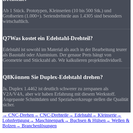
Ab 1 Stück. Prototypen, Kleinserien (10 bis 500 Stk.) und
Großserien (1.000+). Seriendrehteile aus 1.4305 sind besonders
wirtschaftlich.
Q7
Was kostet ein Edelstahl-Drehteil?
Edelstahl ist sowohl im Material als auch in der Bearbeitung teurer
als Baustahl oder Aluminium. Der genaue Preis hängt von
Geometrie und Stückzahl ab. Wir kalkulieren projektindividuell.
Q8
Können Sie Duplex-Edelstahl drehen?
Ja, Duplex 1.4462 ist deutlich schwerer zu zerspanen als
V2A/V4A, aber wir haben Erfahrung mit diesem Werkstoff.
Angepasste Schnittdaten und Spezialwerkzeuge stellen die Qualität
sicher.
→ CNC-Drehen
→ CNC-Drehteile
→ Edelstahl
→ Kleinserie
→
Lohnfertigung
→ Maschinenpark
→ Buchsen & Hülsen
→ Wellen &
Bolzen
→ Branchenlösungen