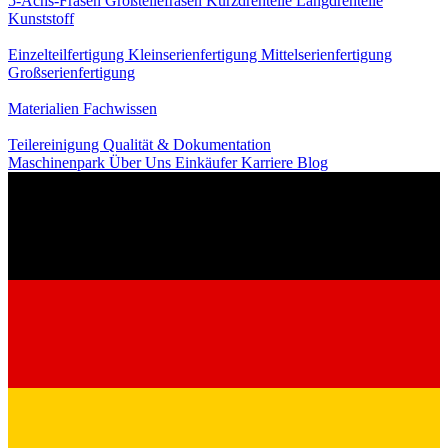
5-Achs-Fräsen
Großteilefräsen
Kurzdrehteile
Langdrehteile
Kunststoff
Fertigung
Einzelteilfertigung
Kleinserienfertigung
Mittelserienfertigung
Großserienfertigung
Wissen
Materialien
Fachwissen
Service
Teilereinigung
Qualität & Dokumentation
Maschinenpark
Über Uns
Einkäufer
Karriere
Blog