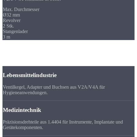
Max. Durchmesser
Ø32 mm
Revolver
2 Stk.
Stangenlader
3 m
Branchen
Edelstahl-Drehteile für
Ihre Branche
Lebensmittelindustrie
Ventilkegel, Adapter und Buchsen aus V2A/V4A für
Hygieneanwendungen.
Medizintechnik
Präzisionsdrehteile aus 1.4404 für Instrumente, Implantate und
Gerätekomponenten.