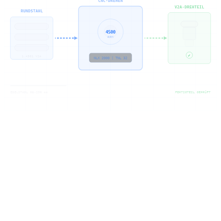
CNC-DREHEN
V2A-DREHTEIL
RUNDSTAHL
4500
RPM
✓
1.4301 V2A
NLX 2000 | TNL 32
EDELSTAHL Ø6-250 mm
FERTIGTEIL GEPRÜFT
Werkstoff
Edelstahl-Drehteile,
korrosionsfest &
präzise
Edelstahl-Drehteile fertigen lassen: Nichtrostende Stähle sind für
viele Anwendungen unverzichtbar, Korrosionsbeständigkeit,
Lebensmittelkontakt oder hohe Temperaturen. Als Ihr Lieferant
bearbeiten wir alle gängigen Güten: 1.4301 (V2A) und 1.4404
(V4A) decken ca. 80% aller Anfragen ab.