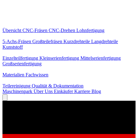
Kernleistungen
Übersicht
CNC-Fräsen
CNC-Drehen
Lohnfertigung
Spezialisierungen
5-Achs-Fräsen
Großteilefräsen
Kurzdrehteile
Langdrehteile
Kunststoff
Fertigung
Einzelteilfertigung
Kleinserienfertigung
Mittelserienfertigung
Großserienfertigung
Wissen
Materialien
Fachwissen
Service
Teilereinigung
Qualität & Dokumentation
Maschinenpark
Über Uns
Einkäufer
Karriere
Blog