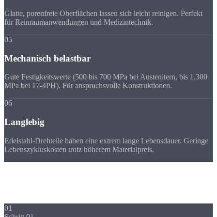
Glatte, porenfreie Oberflächen lassen sich leicht reinigen. Perfekt
für Reinraumanwendungen und Medizintechnik.
05
Mechanisch belastbar
Gute Festigkeitswerte (500 bis 700 MPa bei Austenitern, bis 1.300
MPa bei 17-4PH). Für anspruchsvolle Konstruktionen.
06
Langlebig
Edelstahl-Drehteile haben eine extrem lange Lebensdauer. Geringe
Lebenszykluskosten trotz höherem Materialpreis.
Ablauf
Ihr Edelstahl-Drehteil in
5 Schritten
01
Schritt 01