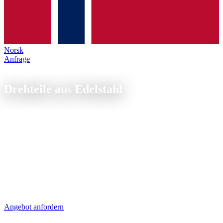
Norsk
Anfrage
Edelstahl-Drehteile
Drehteile aus
Edelstahl
Edelstahl-Drehteile fertigen lassen, Ihr Lieferant für V2A, V4A,
Duplex und weitere nichtrostende Stähle. Von Ø3 bis Ø250 mm, ab
1 Stück bis Großserie.
Edelstahl-Drehteile aus 1.4301 (V2A), 1.4404 (V4A) oder Duplex
kommen in Lebensmitteltechnik, Medizin und Chemie zum Einsatz.
Wir bearbeiten alle gängigen Güten mit angepassten Schnittdaten
und Hochdruckkühlung. Materialzeugnisse 3.1 nach EN 10204,
ISO-9001-zertifizierte Fertigung. Passivieren und Elektropolieren
auf Wunsch.
Angebot anfordern