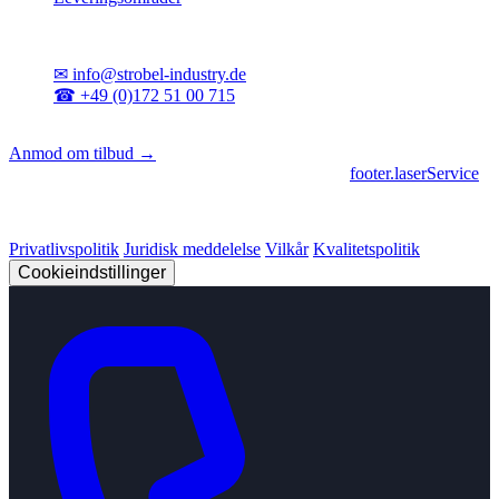
Kontakt
✉
info@strobel-industry.de
☎
+49 (0)172 51 00 715
📍
Sierksdorf, Nordtyskland
Anmod om tilbud →
footer.geschaeftsbereiche
|
footer.cncFertigung
•
footer.laserService
© 2026 Strobel Industry. Alle rettigheder forbeholdes.
Privatlivspolitik
Juridisk meddelelse
Vilkår
Kvalitetspolitik
Cookieindstillinger