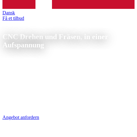
Dansk
Få et tilbud
Komplettbearbeitung
CNC Drehen und Fräsen,
in einer
Aufspannung
CNC Drehen und Fräsen auf DMG Mori NLX 2000 mit
angetriebenen Werkzeugen. Querbohrungen, Gewinde und
Fräsbearbeitung ohne Umspannen, höchste Genauigkeit bei
kürzester Lieferzeit.
Komplettbearbeitung vereint Drehen, Fräsen, Bohren und
Gewindeschneiden in einer Aufspannung. Das reduziert
Umspannfehler, verkürzt Durchlaufzeiten und erhöht die
Genauigkeit. Haupt- und Gegenspindel fertigen das Bauteil in einem
Durchgang.
Angebot anfordern