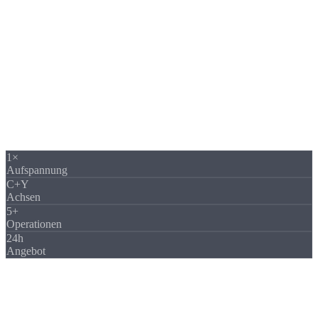
Drehteile komplett bearbeiten lassen: Klassisch erfordern komplexe
Drehteile mehrere Maschinen und Aufspannungen. Als Ihr
Hersteller fertigen wir alles in einer Aufspannung, Drehen, Bohren,
Fräsen, Gewinde. Kein Umspannen, keine Positionsabweichungen.
Auf unserer DMG Mori NLX 2000 mit angetriebenen Werkzeugen,
C-Achse und Y-Achse fertigen wir Ihr Drehteil komplett in einer
Aufspannung: Drehen, Bohren, Querbohrungen, Gewinde und
Fräsoperationen. Das Ergebnis: höchste Genauigkeit und kürzeste
Durchlaufzeit.
1×
Aufspannung
C+Y
Achsen
5+
Operationen
24h
Angebot
Operationen
Operationen in
einer Aufspannung