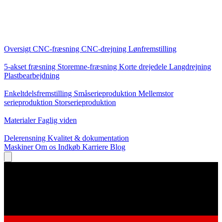
Kerneydelser
Oversigt
CNC-fræsning
CNC-drejning
Lønfremstilling
Specialiseringer
5-akset fræsning
Storemne-fræsning
Korte drejedele
Langdrejning
Plastbearbejdning
Produktion
Enkeltdelsfremstilling
Småserieproduktion
Mellemstor
serieproduktion
Storserieproduktion
Viden
Materialer
Faglig viden
Service
Delerensning
Kvalitet & dokumentation
Maskiner
Om os
Indkøb
Karriere
Blog