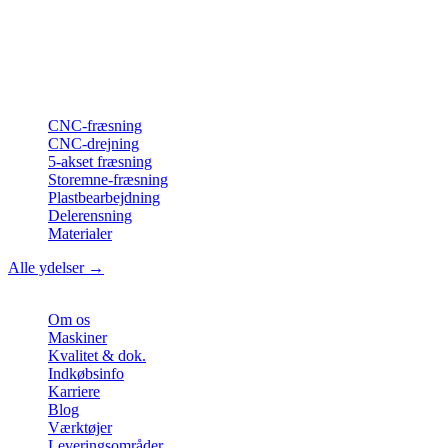
Din partner for
præcis CNC-lønfremstilling
, fræsning, drejning &
langdrejning fra Nordtyskland.
ISO-konform
•
Made in Germany
Ydelser
CNC-fræsning
CNC-drejning
5-akset fræsning
Storemne-fræsning
Plastbearbejdning
Delerensning
Materialer
Alle ydelser →
Virksomhed
Om os
Maskiner
Kvalitet & dok.
Indkøbsinfo
Karriere
Blog
Værktøjer
Leveringsområder