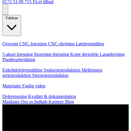
0172 51 00 715
Få et tilbud
Ydelser
Kerneydelser
Oversigt
CNC-fræsning
CNC-drejning
Lønfremstilling
Specialiseringer
5-akset fræsning
Storemne-fræsning
Korte drejedele
Langdrejning
Plastbearbejdning
Produktion
Enkeltdelsfremstilling
Småserieproduktion
Mellemstor
serieproduktion
Storserieproduktion
Viden
Materialer
Faglig viden
Service
Delerensning
Kvalitet & dokumentation
Maskiner
Om os
Indkøb
Karriere
Blog