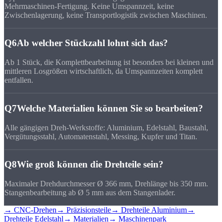
Mehrmaschinen-Fertigung. Keine Umspannzeit, keine
Zwischenlagerung, keine Transportlogistik zwischen Maschinen.
Q6
Ab welcher Stückzahl lohnt sich das?
Ab 1 Stück, die Komplettbearbeitung ist besonders bei kleinen und
mittleren Losgrößen wirtschaftlich, da Umspannzeiten komplett
entfallen.
Q7
Welche Materialien können Sie so bearbeiten?
Alle gängigen Dreh-Werkstoffe: Aluminium, Edelstahl, Baustahl,
Vergütungsstahl, Automatenstahl, Messing, Kupfer und Titan.
Q8
Wie groß können die Drehteile sein?
Maximaler Drehdurchmesser Ø 366 mm, Drehlänge bis 350 mm.
Stangenbearbeitung ab Ø 5 mm aus dem Stangenlader.
→ CNC-Drehen
→ Präzisionsteile
→ Drehteile Aluminium
→
Drehteile Edelstahl
→ Materialien
→ Maschinenpark