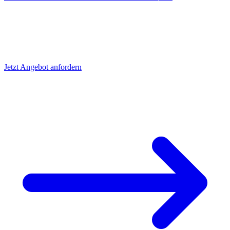
Komplettbearbeitung
anfragen
Senden Sie uns Ihre Zeichnung. Wir prüfen die Machbarkeit als
Komplettbearbeitung und liefern ein Angebot in 24h.
Jetzt Angebot anfordern