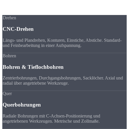
Alle Bearbeitungsschritte auf der NLX 2000, ohne Umspannen,
ohne Genauigkeitsverlust.
Drehen
CNC-Drehen
Längs- und Plandrehen, Konturen, Einstiche, Abstiche. Standard-
und Feinbearbeitung in einer Aufspannung.
Bohren
Bohren & Tieflochbohren
Zentrierbohrungen, Durchgangsbohrungen, Sacklöcher. Axial und
radial über angetriebene Werkzeuge.
Quer
Querbohrungen
Radiale Bohrungen mit C-Achsen-Positionierung und
angetriebenen Werkzeugen. Metrische und Zollmaße.