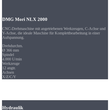
DMG Mori NLX 2000
CNC-Drehmaschine mit angetriebenen Werkzeugen, C-Achse und
Y-Achse, die ideale Maschine für Komplettbearbeitung in einer
Aufspannung.
Drehdurchm.
Ø 366 mm
Spindel
4.000 U/min
Werkzeuge
12 angtr.
Achsen
X/Z/C/Y
Branchen
Komplettbearbeitung für
Ihre Branche
Hydraulik