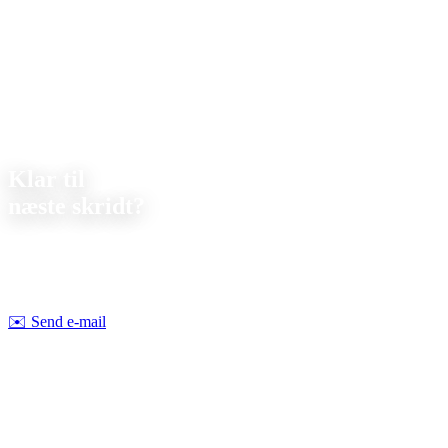
Kontakt
Klar til
næste skridt?
Lad os drøfte dit næste projekt sammen. Vi tilbyder
uforpligtende
rådgivning om gennemførlighed og pris.
Strobel Industry Team
✉️
Send e-mail