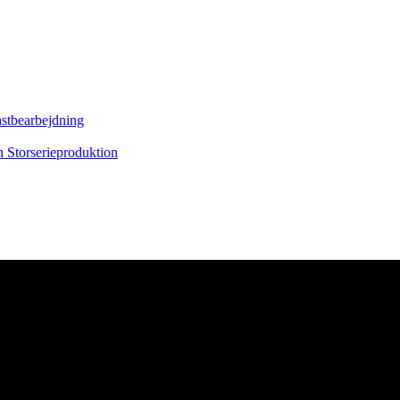
astbearbejdning
on
Storserieproduktion