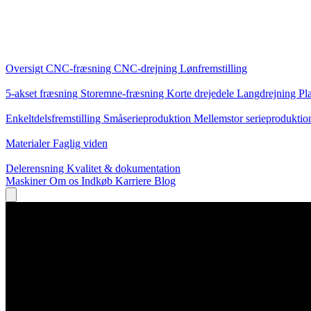
Kerneydelser
Oversigt
CNC-fræsning
CNC-drejning
Lønfremstilling
Specialiseringer
5-akset fræsning
Storemne-fræsning
Korte drejedele
Langdrejning
Pl
Produktion
Enkeltdelsfremstilling
Småserieproduktion
Mellemstor serieprodukti
Viden
Materialer
Faglig viden
Service
Delerensning
Kvalitet & dokumentation
Maskiner
Om os
Indkøb
Karriere
Blog