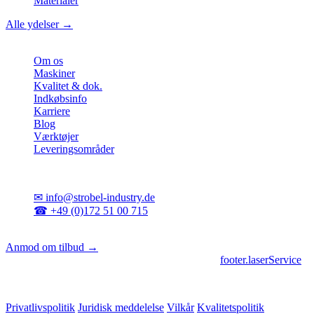
Materialer
Alle ydelser →
Virksomhed
Om os
Maskiner
Kvalitet & dok.
Indkøbsinfo
Karriere
Blog
Værktøjer
Leveringsområder
Kontakt
✉
info@strobel-industry.de
☎
+49 (0)172 51 00 715
📍
Sierksdorf, Nordtyskland
Anmod om tilbud →
footer.geschaeftsbereiche
|
footer.cncFertigung
•
footer.laserService
© 2026 Strobel Industry. Alle rettigheder forbeholdes.
Privatlivspolitik
Juridisk meddelelse
Vilkår
Kvalitetspolitik