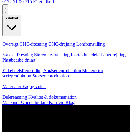
0172 51 00 715
Få et tilbud
Ydelser
Kerneydelser
Oversigt
CNC-fræsning
CNC-drejning
Lønfremstilling
Specialiseringer
5-akset fræsning
Storemne-fræsning
Korte drejedele
Langdrejning
Plastbearbejdning
Produktion
Enkeltdelsfremstilling
Småserieproduktion
Mellemstor
serieproduktion
Storserieproduktion
Viden
Materialer
Faglig viden
Service
Delerensning
Kvalitet & dokumentation
Maskiner
Om os
Indkøb
Karriere
Blog