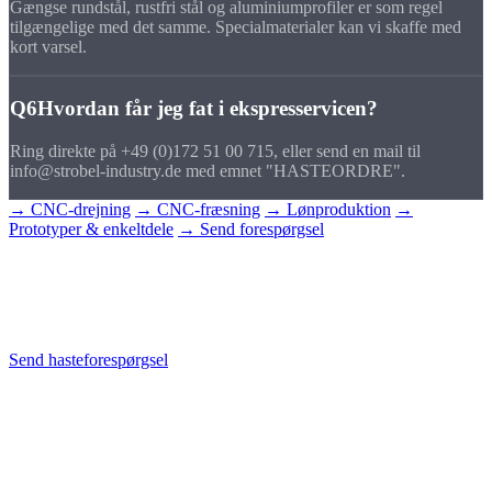
Gængse rundstål, rustfri stål og aluminiumprofiler er som regel
tilgængelige med det samme. Specialmaterialer kan vi skaffe med
kort varsel.
Q6
Hvordan får jeg fat i ekspresservicen?
Ring direkte på +49 (0)172 51 00 715, eller send en mail til
info@strobel-industry.de med emnet "HASTEORDRE".
→ CNC-drejning
→ CNC-fræsning
→ Lønproduktion
→
Prototyper & enkeltdele
→ Send forespørgsel
Start hasteordren
nu
Ring til os, eller send din tegning. Vi reagerer med det samme.
Send hasteforespørgsel