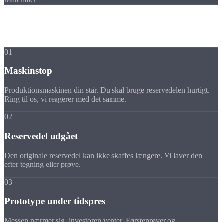
Situationer
Når du har brug for
ekspres
01
Maskinstop
Produktionsmaskinen din står. Du skal bruge reservedelen hurtigt.
Ring til os, vi reagerer med det samme.
02
Reservedel udgået
Den originale reservedel kan ikke skaffes længere. Vi laver den
efter tegning eller prøve.
03
Prototype under tidspres
Messen nærmer sig, investoren venter. Førsteprøver og