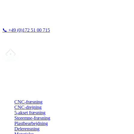
📞
+49 (0)172 51 00 715
Vi svarer typisk inden for 24 timer.
Din partner for
præcis CNC-lønfremstilling
, fræsning, drejning &
langdrejning fra Nordtyskland.
ISO-konform
•
Made in Germany
Ydelser
CNC-fræsning
CNC-drejning
5-akset fræsning
Storemne-fræsning
Plastbearbejdning
Delerensning