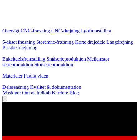
Kerneydelser
Oversigt
CNC-fræsning
CNC-drejning
Lønfremstilling
Specialiseringer
5-akset fræsning
Storemne-fræsning
Korte drejedele
Langdrejning
Plastbearbejdning
Produktion
Enkeltdelsfremstilling
Småserieproduktion
Mellemstor
serieproduktion
Storserieproduktion
Viden
Materialer
Faglig viden
Service
Delerensning
Kvalitet & dokumentation
Maskiner
Om os
Indkøb
Karriere
Blog