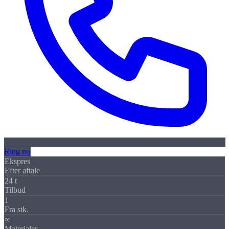
Ring nu
Ekspres
Efter aftale
24 t
Tilbud
1
Fra stk.
∞
Materialer