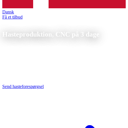
Dansk
Få et tilbud
Ekspresservice
Hasteproduktion,
CNC på 3 dage
Står maskinen? Er reservedelen knækket? Skal prototypen være klar
i morgen? Din producent af CNC-emner som ekspres, få dreje- og
fræsedele lavet efter aftale.
CNC-hasteproduktion til akutte emner: ekspres dreje- og fræsedele
inden for 24 til 72 timer. Vi prioriterer din ordre og producerer på
ledig maskinkapacitet, tillæg efter hvor meget det haster.
Send hasteforespørgsel