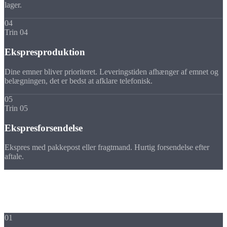
lager.
04
Trin 04
Ekspresproduktion
Dine emner bliver prioriteret. Leveringstiden afhænger af emnet og
belægningen, det er bedst at afklare telefonisk.
05
Trin 05
Ekspresforsendelse
Ekspres med pakkepost eller fragtmand. Hurtig forsendelse efter
aftale.
Fordele
Hvorfor Strobel
ekspres
01