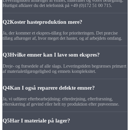
Leveringstiden afhænger af emnet, materialet og vores belægning.
Hurtigst afklarer du det telefonisk på +49 (0)172 51 00 715.
Q2
Koster hasteproduktion mere?
Ja, der kommer et ekspres-tillæg for prioriteringen. Det præcise
tillæg afhænger af, hvor meget det haster, og af arbejdets omfang.
Q3
Hvilke emner kan I lave som ekspres?
Dreje- og fræsedele af alle slags. Leveringstiden begrænses primært
af materialetilgængelighed og emnets kompleksitet.
Q4
Kan I også reparere defekte emner?
Ja, vi udfører efterbearbejdning: efterdrejning, efterfræsning,
efterskæring af gevind eller helt ny produktion efter prøveemne.
Q5
Har I materiale på lager?