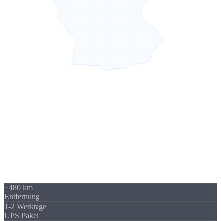
Sierksdorf → Sachsen
480 km -
kein Problem
Unser Standort in Sierksdorf (Schleswig-Holstein) liegt 480 km von
Sachsen entfernt - über A9 / A14 gut erreichbar. Trotzdem beliefern
wir regelmäßig Unternehmen in ganz Sachsen. Die Versandkosten
sind überschaubar und fallen im Verhältnis zum Auftragswert kaum
ins Gewicht.
~480 km
Entfernung
1-2 Werktage
UPS Paket