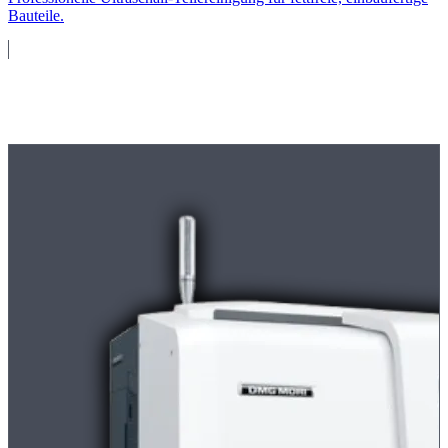
Bauteile.
Maschinenpark
Moderne
CNC-Maschinen