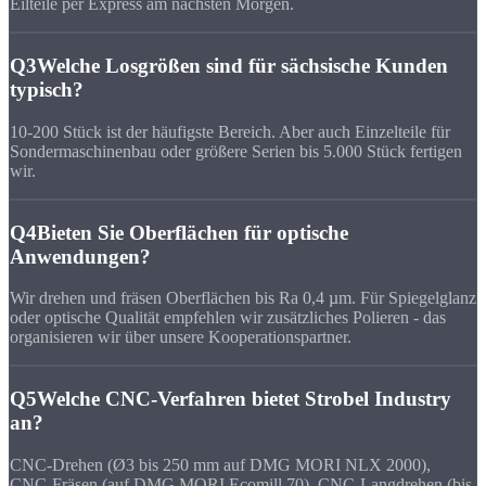
Eilteile per Express am nächsten Morgen.
Q3
Welche Losgrößen sind für sächsische Kunden
typisch?
10-200 Stück ist der häufigste Bereich. Aber auch Einzelteile für
Sondermaschinenbau oder größere Serien bis 5.000 Stück fertigen
wir.
Q4
Bieten Sie Oberflächen für optische
Anwendungen?
Wir drehen und fräsen Oberflächen bis Ra 0,4 µm. Für Spiegelglanz
oder optische Qualität empfehlen wir zusätzliches Polieren - das
organisieren wir über unsere Kooperationspartner.
Q5
Welche CNC-Verfahren bietet Strobel Industry
an?
CNC-Drehen (Ø3 bis 250 mm auf DMG MORI NLX 2000),
CNC-Fräsen (auf DMG MORI Ecomill 70), CNC-Langdrehen (bis