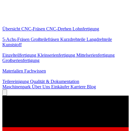
Kernleistungen
Übersicht
CNC-Fräsen
CNC-Drehen
Lohnfertigung
Spezialisierungen
5-Achs-Fräsen
Großteilefräsen
Kurzdrehteile
Langdrehteile
Kunststoff
Fertigung
Einzelteilfertigung
Kleinserienfertigung
Mittelserienfertigung
Großserienfertigung
Wissen
Materialien
Fachwissen
Service
Teilereinigung
Qualität & Dokumentation
Maschinenpark
Über Uns
Einkäufer
Karriere
Blog