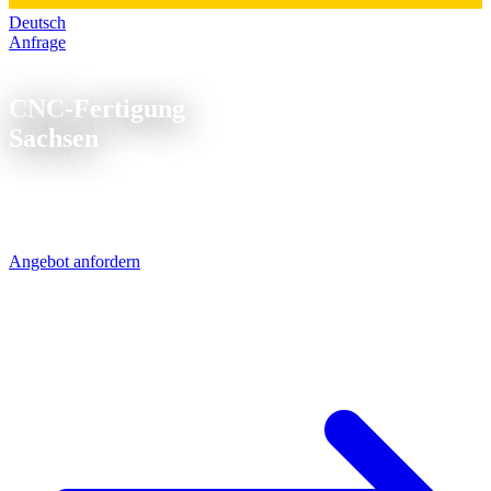
Deutsch
Anfrage
CNC Fertigung Sachsen
CNC-Fertigung
Sachsen
Silicon Saxony, Automobilcluster Leipzig-Zwickau, optische
Industrie in Jena - Sachsen produziert Hochtechnologie. Die
Präzisionsteile dafür liefern wir in 1-2 Tagen per UPS.
Angebot anfordern