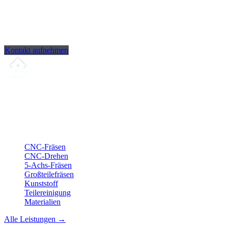
Kontakt aufnehmen
Ihr Partner für
präzise CNC-Lohnfertigung
, Fräsen, Drehen &
Langdrehen aus Sierksdorf.
ISO-konform
•
Made in Germany
Leistungen
CNC-Fräsen
CNC-Drehen
5-Achs-Fräsen
Großteilefräsen
Kunststoff
Teilereinigung
Materialien
Alle Leistungen →