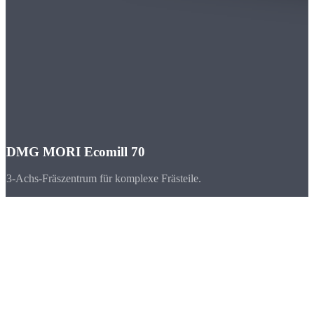
DMG MORI Ecomill 70
3-Achs-Fräszentrum für komplexe Frästeile.
Branchen
CNC-Teile für
Sachsen
Sachsen ist der Aufsteiger unter den Industriestandorten. Mit Silicon
Saxony als Europas größtem Halbleiter-Cluster und starkem
Automobil- und Maschinenbau wächst die Nachfrage nach