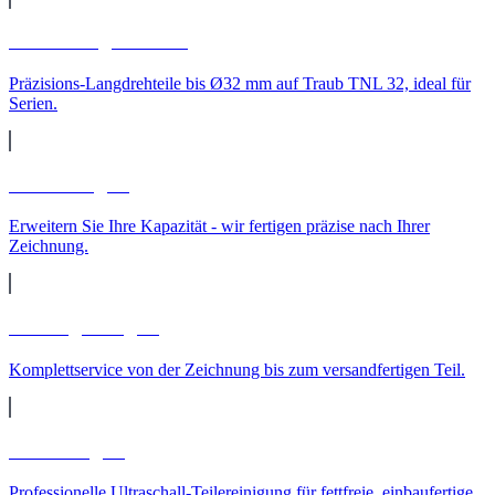
CNC-Langdrehteile
Präzisions-Langdrehteile bis Ø32 mm auf Traub TNL 32, ideal für
Serien.
Lohnfertigung
Erweitern Sie Ihre Kapazität - wir fertigen präzise nach Ihrer
Zeichnung.
Auftragsfertigung
Komplettservice von der Zeichnung bis zum versandfertigen Teil.
Teilereinigung
Professionelle Ultraschall-Teilereinigung für fettfreie, einbaufertige