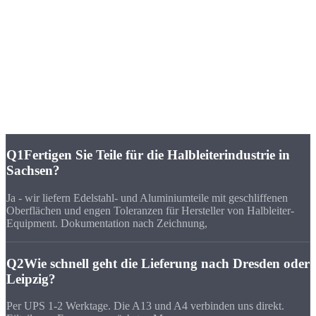
„Für unsere Baugruppen in der Halbleiterausrüstung brauchten wir
einen Fertiger, der IT6 prozesssicher halten kann. Strobel liefert
pünktlich und die Maße stimmen.“
FAQ
Häufige Fragen zu
CNC-Fertigung Sachsen
Q1
Fertigen Sie Teile für die Halbleiterindustrie in
Sachsen?
Ja - wir liefern Edelstahl- und Aluminiumteile mit geschliffenen
Oberflächen und engen Toleranzen für Hersteller von Halbleiter-
Equipment. Dokumentation nach Zeichnung,
Q2
Wie schnell geht die Lieferung nach Dresden oder
Leipzig?
Per UPS 1-2 Werktage. Die A13 und A4 verbinden uns direkt.