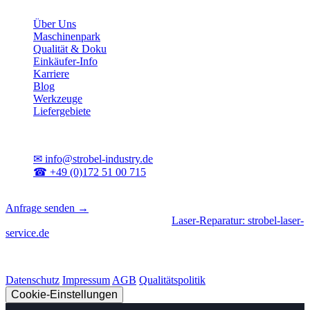
Unternehmen
Über Uns
Maschinenpark
Qualität & Doku
Einkäufer-Info
Karriere
Blog
Werkzeuge
Liefergebiete
Kontakt
✉
info@strobel-industry.de
☎
+49 (0)172 51 00 715
📍
Sierksdorf, Schleswig-Holstein
Anfrage senden →
Geschäftsbereiche
|
CNC-Fertigung
•
Laser-Reparatur: strobel-laser-
service.de
© 2026 Strobel Industry. Alle Rechte vorbehalten.
Datenschutz
Impressum
AGB
Qualitätspolitik
Cookie-Einstellungen