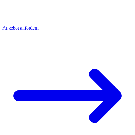
Senden Sie uns Ihre Zeichnung - Sie erhalten schnell ein detailliertes
Angebot mit Stückpreis und Lieferzeit. Direkt aus Sierksdorf,
geliefert nach Sachsen.
Angebot anfordern