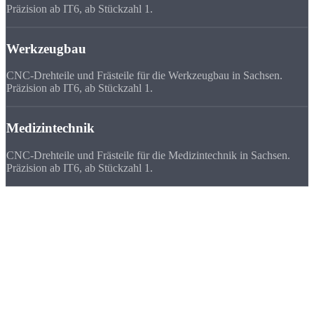
Präzision ab IT6, ab Stückzahl 1.
Werkzeugbau
CNC-Drehteile und Frästeile für die Werkzeugbau in Sachsen.
Präzision ab IT6, ab Stückzahl 1.
Medizintechnik
CNC-Drehteile und Frästeile für die Medizintechnik in Sachsen.
Präzision ab IT6, ab Stückzahl 1.
Deutschlandweit
zufriedene Kunden
Wir beliefern Unternehmen in ganz Deutschland - von Flensburg bis
München. Viele Kunden bevorzugen uns vor ihrem lokalen
Zulieferer, weil
Qualität, Lieferzeit, Kosten und die persönliche
Zusammenarbeit
stimmen.
★★★★★