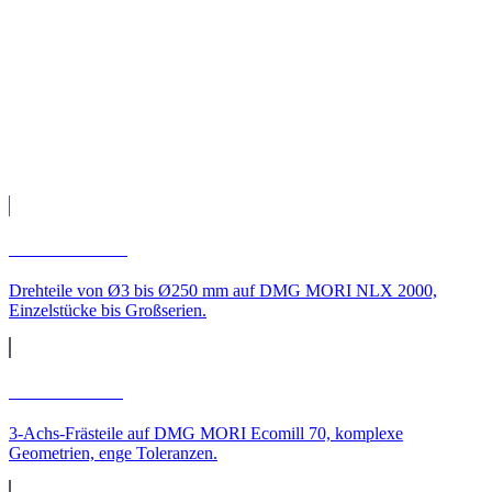
Teile geliefert nach Sachsen
Fertigung auf unseren CNC-Maschinen, Qualitätsprüfung und
Versand direkt zu Ihnen nach Sachsen.
Leistungen
CNC-Leistungen für
Sachsen
CNC-Drehen
Drehteile von Ø3 bis Ø250 mm auf DMG MORI NLX 2000,
Einzelstücke bis Großserien.
CNC-Fräsen
3-Achs-Frästeile auf DMG MORI Ecomill 70, komplexe
Geometrien, enge Toleranzen.