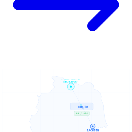
STROBEL INDUSTRY
SIERKSDORF
~480 km
A9 / A14
SACHSEN