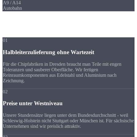
A9 / A14
Autobahn
Ihre Vorteile
Warum Strobel
trotz Entfernung?
01
Halbleiterzulieferung ohne Wartezeit
Für die Chipfabriken in Dresden braucht man Teile mit engen
Toleranzen und sauberer Oberfläche. Wir fertigen
Reinraumkomponenten aus Edelstahl und Aluminium nach
Zeichnung.
02
Preise unter Westniveau
Unsere Stundensätze liegen unter dem Bundesdurchschnitt - weil
Schleswig-Holstein nicht Stuttgart oder München ist. Für sächsische
Unternehmen sind wir preislich attraktiv.