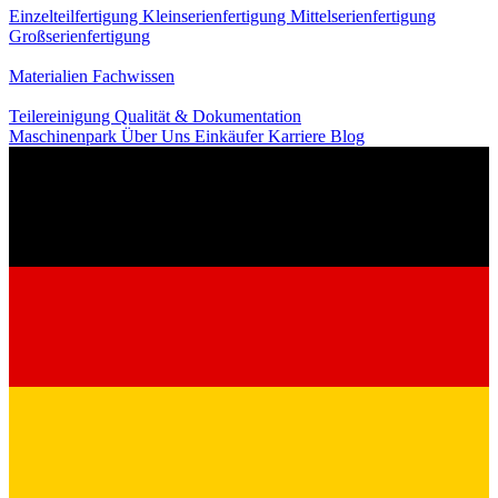
Einzelteilfertigung
Kleinserienfertigung
Mittelserienfertigung
Großserienfertigung
Wissen
Materialien
Fachwissen
Service
Teilereinigung
Qualität & Dokumentation
Maschinenpark
Über Uns
Einkäufer
Karriere
Blog