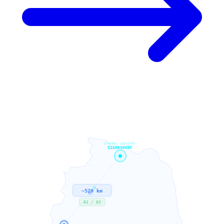
STROBEL INDUSTRY
SIERKSDORF
~520 km
A1 / A3