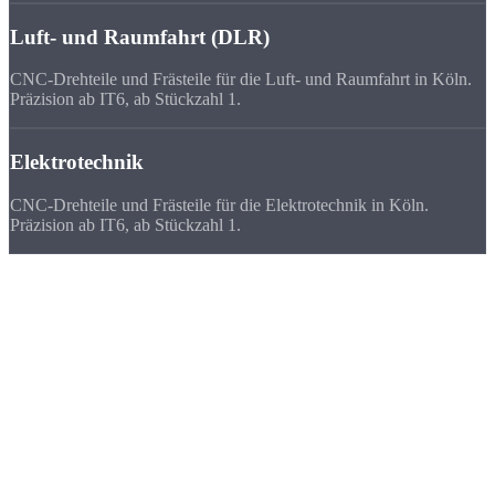
Luft- und Raumfahrt (DLR)
CNC-Drehteile und Frästeile für die Luft- und Raumfahrt in Köln.
Präzision ab IT6, ab Stückzahl 1.
Elektrotechnik
CNC-Drehteile und Frästeile für die Elektrotechnik in Köln.
Präzision ab IT6, ab Stückzahl 1.
Deutschlandweit
zufriedene Kunden
Wir beliefern Unternehmen in ganz Deutschland - von Flensburg bis
München. Viele Kunden bevorzugen uns vor ihrem lokalen
Zulieferer, weil
Qualität, Lieferzeit, Kosten und die persönliche
Zusammenarbeit
stimmen.
★★★★★
„Nach dem dritten Auftrag haben wir unseren lokalen Dreher
gewechselt. Strobel ist 30 % günstiger und genauso schnell.“