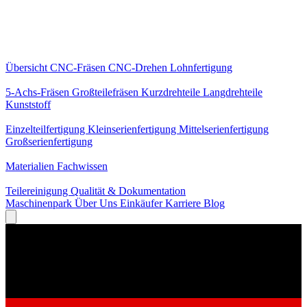
Kernleistungen
Übersicht
CNC-Fräsen
CNC-Drehen
Lohnfertigung
Spezialisierungen
5-Achs-Fräsen
Großteilefräsen
Kurzdrehteile
Langdrehteile
Kunststoff
Fertigung
Einzelteilfertigung
Kleinserienfertigung
Mittelserienfertigung
Großserienfertigung
Wissen
Materialien
Fachwissen
Service
Teilereinigung
Qualität & Dokumentation
Maschinenpark
Über Uns
Einkäufer
Karriere
Blog