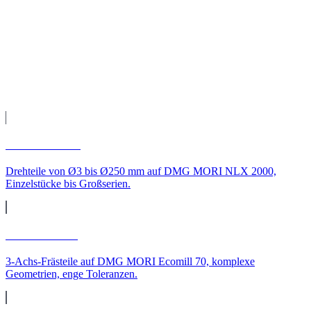
Fertigung auf unseren CNC-Maschinen, Qualitätsprüfung und
Versand direkt zu Ihnen nach Köln.
Leistungen
CNC-Leistungen für
Köln
CNC-Drehen
Drehteile von Ø3 bis Ø250 mm auf DMG MORI NLX 2000,
Einzelstücke bis Großserien.
CNC-Fräsen
3-Achs-Frästeile auf DMG MORI Ecomill 70, komplexe
Geometrien, enge Toleranzen.