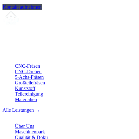
Kontakt aufnehmen
Ihr Partner für
präzise CNC-Lohnfertigung
, Fräsen, Drehen &
Langdrehen aus Sierksdorf.
ISO-konform
•
Made in Germany
Leistungen
CNC-Fräsen
CNC-Drehen
5-Achs-Fräsen
Großteilefräsen
Kunststoff
Teilereinigung
Materialien
Alle Leistungen →
Unternehmen
Über Uns
Maschinenpark
Qualität & Doku