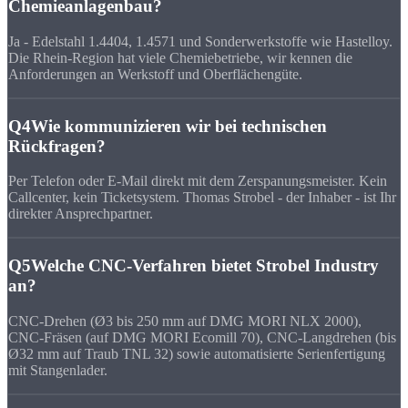
Chemieanlagenbau?
Ja - Edelstahl 1.4404, 1.4571 und Sonderwerkstoffe wie Hastelloy.
Die Rhein-Region hat viele Chemiebetriebe, wir kennen die
Anforderungen an Werkstoff und Oberflächengüte.
Q4
Wie kommunizieren wir bei technischen
Rückfragen?
Per Telefon oder E-Mail direkt mit dem Zerspanungsmeister. Kein
Callcenter, kein Ticketsystem. Thomas Strobel - der Inhaber - ist Ihr
direkter Ansprechpartner.
Q5
Welche CNC-Verfahren bietet Strobel Industry
an?
CNC-Drehen (Ø3 bis 250 mm auf DMG MORI NLX 2000),
CNC-Fräsen (auf DMG MORI Ecomill 70), CNC-Langdrehen (bis
Ø32 mm auf Traub TNL 32) sowie automatisierte Serienfertigung
mit Stangenlader.