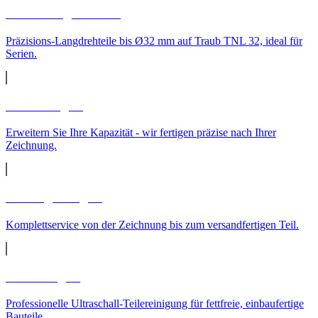
CNC-Langdrehteile
Präzisions-Langdrehteile bis Ø32 mm auf Traub TNL 32, ideal für
Serien.
Lohnfertigung
Erweitern Sie Ihre Kapazität - wir fertigen präzise nach Ihrer
Zeichnung.
Auftragsfertigung
Komplettservice von der Zeichnung bis zum versandfertigen Teil.
Teilereinigung
Professionelle Ultraschall-Teilereinigung für fettfreie, einbaufertige
Bauteile.