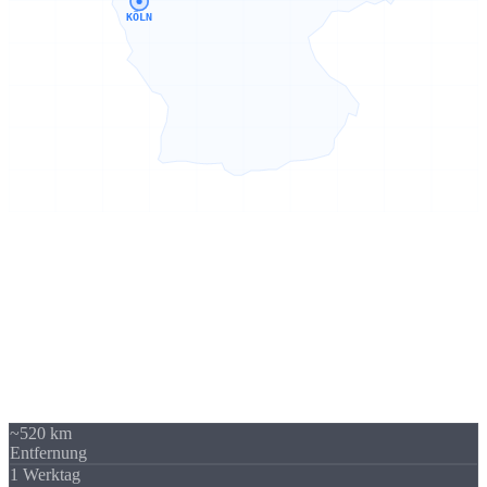
KÖLN
Sierksdorf → Köln
520 km -
kein Problem
Unser Standort in Sierksdorf (Schleswig-Holstein) liegt 520 km von
Köln entfernt - über A1 / A3 gut erreichbar. Trotzdem beliefern wir
regelmäßig Unternehmen in Köln und Nordrhein-Westfalen. Die
Versandkosten sind überschaubar und fallen im Verhältnis zum
Auftragswert kaum ins Gewicht.
~520 km
Entfernung
1 Werktag