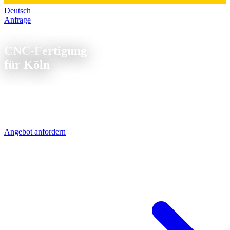
Deutsch
Anfrage
CNC Fertigung Köln
CNC-Fertigung
für Köln
Von Sierksdorf nach Köln - 500 km auf der A1, UPS liefert am
nächsten Werktag. Die Rheinschiene ist einer unserer
Hauptliefergebiete: Maschinenbauer, Chemieunternehmen und
Automobilzulieferer rund um Köln bestellen regelmäßig bei uns.
Angebot anfordern