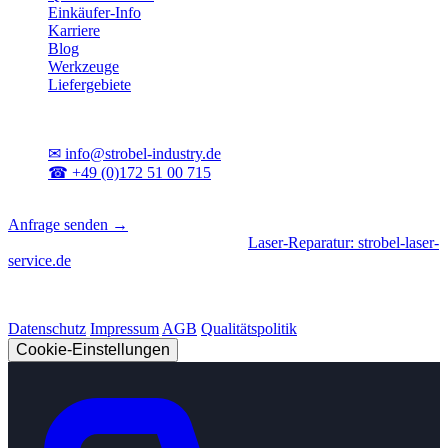
Einkäufer-Info
Karriere
Blog
Werkzeuge
Liefergebiete
Kontakt
✉
info@strobel-industry.de
☎
+49 (0)172 51 00 715
📍
Sierksdorf, Schleswig-Holstein
Anfrage senden →
Geschäftsbereiche
|
CNC-Fertigung
•
Laser-Reparatur: strobel-laser-
service.de
© 2026 Strobel Industry. Alle Rechte vorbehalten.
Datenschutz
Impressum
AGB
Qualitätspolitik
Cookie-Einstellungen