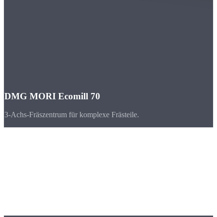
DMG MORI Ecomill 70
3-Achs-Fräszentrum für komplexe Frästeile.
Branchen
CNC-Teile für
Köln & Nordrhein-Westfalen
Köln und das Rheinland bilden einen der größten Wirtschaftsräume
Europas. Automobilzulieferer, Chemie und Maschinenbau sorgen
für stetige Nachfrage nach CNC-Präzisionsteilen.