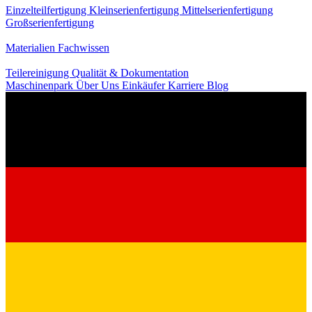
Einzelteilfertigung
Kleinserienfertigung
Mittelserienfertigung
Großserienfertigung
Wissen
Materialien
Fachwissen
Service
Teilereinigung
Qualität & Dokumentation
Maschinenpark
Über Uns
Einkäufer
Karriere
Blog