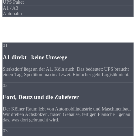
UPS Paket
A1 / A3
Autobahn
Ihre Vorteile
Warum Strobel
trotz Entfernung?
01
A1 direkt - keine Umwege
Sierksdorf liegt an der A1. Köln auch. Das bedeutet: UPS braucht
einen Tag, Spedition maximal zwei. Einfacher geht Logistik nicht.
02
Ford, Deutz und die Zulieferer
Der Kölner Raum lebt von Automobilindustrie und Maschinenbau.
Wir drehen Achsbolzen, fräsen Gehäuse, fertigen Flansche - genau
das, was dort gebraucht wird.
03