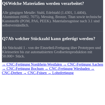
Q6
Welche Materialien werden verarbeitet?
Alle gängigen Metalle: Stahl, Edelstahl (1.4301, 1.4404),
Aluminium (6082, 7075), Messing, Bronze, Titan sowie technische
Kunststoffe (POM, PA6, PEEK). Materialzeugnisse nach 3.1 sind
selbstverständlich.
Q7
Ab welcher Stückzahl kann gefertigt werden?
Ab Stückzahl 1 - von der Einzelteil-Fertigung über Prototypen und
Kleinserien bis zur automatisierten Großserienproduktion mit
50.000+ Stück.
→ CNC-Fertigung Nordrhein-Westfalen
→ CNC-Fertigung Aachen
→ CNC-Fertigung Bochum
→ CNC-Fertigung Wiesbaden
→
CNC-Drehen
→ CNC-Fräsen
→ Lohnfertigung
CNC-Teile für
Köln?
Senden Sie uns Ihre Zeichnung - Sie erhalten schnell ein detailliertes
Angebot mit Stückpreis und Lieferzeit. Direkt aus Sierksdorf,
geliefert nach Köln.