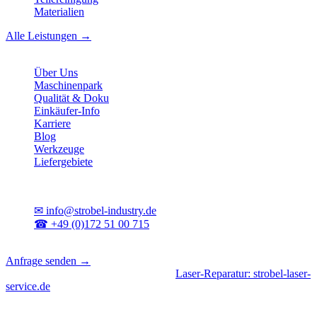
Materialien
Alle Leistungen →
Unternehmen
Über Uns
Maschinenpark
Qualität & Doku
Einkäufer-Info
Karriere
Blog
Werkzeuge
Liefergebiete
Kontakt
✉
info@strobel-industry.de
☎
+49 (0)172 51 00 715
📍
Sierksdorf, Schleswig-Holstein
Anfrage senden →
Geschäftsbereiche
|
CNC-Fertigung
•
Laser-Reparatur: strobel-laser-
service.de
© 2026 Strobel Industry. Alle Rechte vorbehalten.