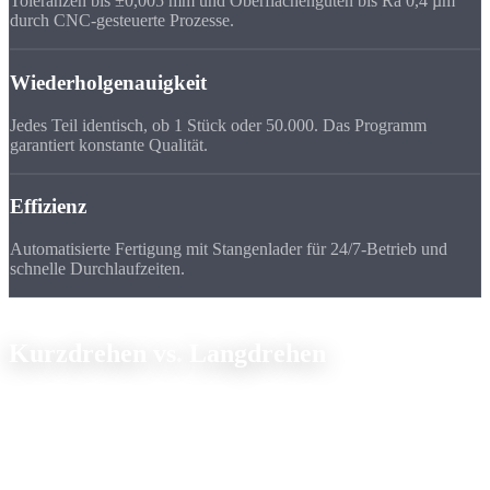
Toleranzen bis ±0,005 mm und Oberflächengüten bis Ra 0,4 µm
durch CNC-gesteuerte Prozesse.
Wiederholgenauigkeit
Jedes Teil identisch, ob 1 Stück oder 50.000. Das Programm
garantiert konstante Qualität.
Effizienz
Automatisierte Fertigung mit Stangenlader für 24/7-Betrieb und
schnelle Durchlaufzeiten.
Drehverfahren
Kurzdrehen vs.
Langdrehen
Je nach Bauteilgeometrie setzen wir das optimale Drehverfahren ein.
Beide Verfahren sind in unserem Maschinenpark verfügbar:
Merkmal
Kurzdrehen
Langdrehen
Durchmesser
Ø 10 bis 250 mm
Ø 3 bis 32 mm