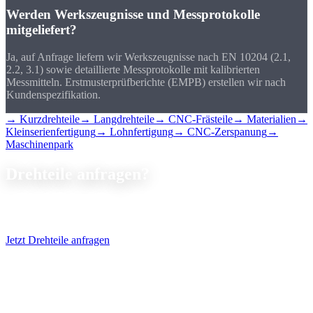
Werden Werkszeugnisse und Messprotokolle
mitgeliefert?
Ja, auf Anfrage liefern wir Werkszeugnisse nach EN 10204 (2.1,
2.2, 3.1) sowie detaillierte Messprotokolle mit kalibrierten
Messmitteln. Erstmusterprüfberichte (EMPB) erstellen wir nach
Kundenspezifikation.
→ Kurzdrehteile
→ Langdrehteile
→ CNC-Frästeile
→ Materialien
→
Kleinserienfertigung
→ Lohnfertigung
→ CNC-Zerspanung
→
Maschinenpark
Drehteile
anfragen?
Senden Sie uns Ihre Zeichnung als PDF, STEP oder DXF, wir
erstellen Ihnen innerhalb von 24 Stunden ein verbindliches Angebot.
Jetzt Drehteile anfragen