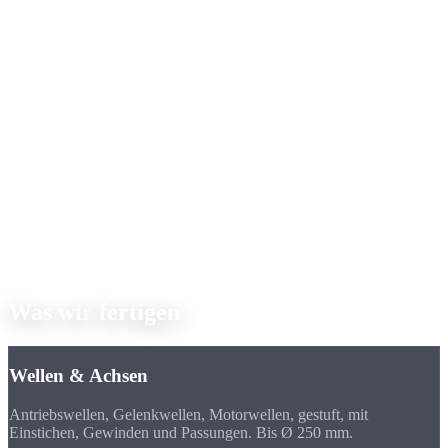
Bauteil-
Kurze, kompakte Teile
Lange, schlanke Teile
Geometrie
Werkzeugträger
Revolver (12+ Stationen)
Werkzeugkamm
Führung
Spannfutter / Spannzange
Führungsbuchse
Präzision
±0,005 mm
±0,003 mm
Flansche, Buchsen,
Typische Teile
Stifte, Kontakte, Wellen
Adapter
Komplettbearbeitung mit
Vibrationsfrei auch bei
Besonderheit
Y-Achse
L/D > 5
Nicht sicher, welches Verfahren? Wir beraten Sie gerne, senden Sie
uns einfach Ihre Zeichnung.
Typische Drehteile
Was wir
fertigen
Wellen & Achsen
Antriebswellen, Gelenkwellen, Motorwellen, gestuft, mit
Einstichen, Gewinden und Passungen. Bis Ø 250 mm.