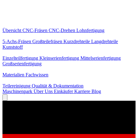
Kernleistungen
Übersicht
CNC-Fräsen
CNC-Drehen
Lohnfertigung
Spezialisierungen
5-Achs-Fräsen
Großteilefräsen
Kurzdrehteile
Langdrehteile
Kunststoff
Fertigung
Einzelteilfertigung
Kleinserienfertigung
Mittelserienfertigung
Großserienfertigung
Wissen
Materialien
Fachwissen
Service
Teilereinigung
Qualität & Dokumentation
Maschinenpark
Über Uns
Einkäufer
Karriere
Blog