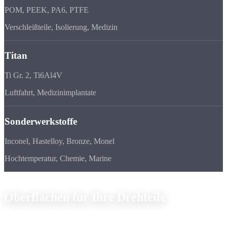
POM, PEEK, PA6, PTFE
Verschleißteile, Isolierung, Medizin
Titan
Ti Gr. 2, Ti6Al4V
Luftfahrt, Medizinimplantate
Sonderwerkstoffe
Inconel, Hastelloy, Bronze, Monel
Hochtemperatur, Chemie, Marine
Oberflächenveredelung
Oberflächen für
Ihre Drehteile
Neben der spanenden Bearbeitung bieten wir über unser