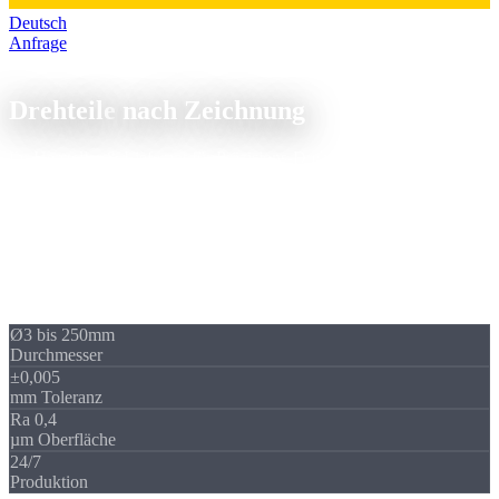
Deutsch
Anfrage
CNC-Drehteile
Drehteile
nach Zeichnung
Ihr Hersteller & Lieferant für Präzisions-Drehteile aus Aluminium,
Stahl, Edelstahl und Kunststoff. Drehteile fertigen lassen, von
Einzelstück bis Großserie, ab 1 Stück, schnelle Lieferung.
CNC-Drehteile aus allen gängigen Metallen und Kunststoffen bis
Ø250 mm. Von der einfachen Buchse bis zum komplexen Dreh-
Frästeil mit Gegenspindel, Toleranzen ab IT6, Komplettbearbeitung
in einer Aufspannung. Muster und Prototypen auf Anfrage.
Ø3 bis 250mm
Durchmesser
±0,005
mm Toleranz
Ra 0,4
µm Oberfläche
24/7
Produktion