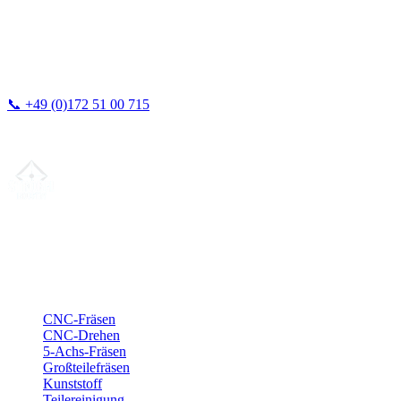
📞
+49 (0)172 51 00 715
Wir antworten in der Regel innerhalb von 24h.
Ihr Partner für
präzise CNC-Lohnfertigung
, Fräsen, Drehen &
Langdrehen aus Sierksdorf.
ISO-konform
•
Made in Germany
Leistungen
CNC-Fräsen
CNC-Drehen
5-Achs-Fräsen
Großteilefräsen
Kunststoff
Teilereinigung