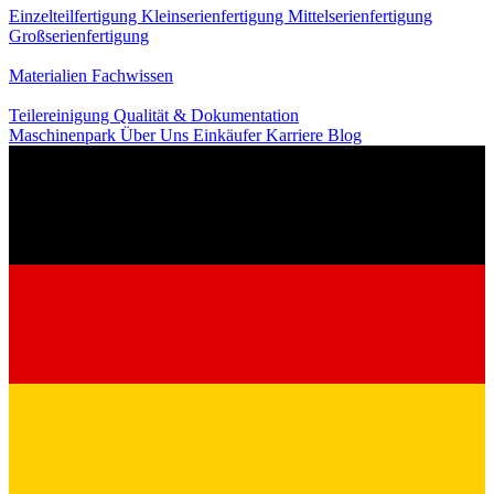
Einzelteilfertigung
Kleinserienfertigung
Mittelserienfertigung
Großserienfertigung
Wissen
Materialien
Fachwissen
Service
Teilereinigung
Qualität & Dokumentation
Maschinenpark
Über Uns
Einkäufer
Karriere
Blog