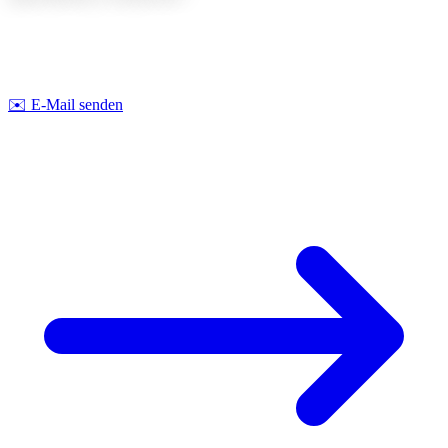
Lassen Sie uns gemeinsam über Ihr nächstes Projekt sprechen. Wir
beraten Sie
unverbindlich
zu Machbarkeit und Kosten.
Strobel Industry Team
✉️
E-Mail senden