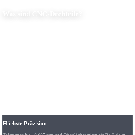
Wissen
Was sind
CNC-Drehteile?
CNC-Drehteile sind präzise gefertigte Bauteile, die auf
computergesteuerten Drehmaschinen hergestellt werden. Als Ihr
Hersteller für CNC-Drehteile fertigen wir rotationssymmetrische
Bauteile nach Zeichnung, das Werkstück rotiert in der Spindel,
während ein feststehendes Werkzeug Material abträgt.
Im Gegensatz zum konventionellen Drehen ermöglicht die CNC-
Steuerung höchste Präzision und Wiederholgenauigkeit. Komplexe
Konturen, Gewinde, Einstiche und Passungen werden in einer
Aufspannung gefertigt. Moderne CNC-Drehmaschinen mit
angetriebenen Werkzeugen und Y-Achse können zusätzlich Fräs-,
Bohr- und Gewindeschneidoperationen durchführen.
Das Ergebnis: rotationssymmetrische Präzisionsteile wie Wellen,
Buchsen, Bolzen und Adapter, in Stückzahlen von 1 bis 50.000+
mit gleichbleibender Qualität.
Höchste Präzision