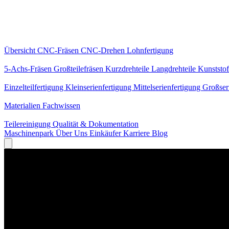
Kernleistungen
Übersicht
CNC-Fräsen
CNC-Drehen
Lohnfertigung
Spezialisierungen
5-Achs-Fräsen
Großteilefräsen
Kurzdrehteile
Langdrehteile
Kunststof
Fertigung
Einzelteilfertigung
Kleinserienfertigung
Mittelserienfertigung
Großser
Wissen
Materialien
Fachwissen
Service
Teilereinigung
Qualität & Dokumentation
Maschinenpark
Über Uns
Einkäufer
Karriere
Blog