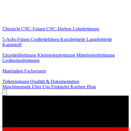
Kernleistungen
Übersicht
CNC-Fräsen
CNC-Drehen
Lohnfertigung
Spezialisierungen
5-Achs-Fräsen
Großteilefräsen
Kurzdrehteile
Langdrehteile
Kunststoff
Fertigung
Einzelteilfertigung
Kleinserienfertigung
Mittelserienfertigung
Großserienfertigung
Wissen
Materialien
Fachwissen
Service
Teilereinigung
Qualität & Dokumentation
Maschinenpark
Über Uns
Einkäufer
Karriere
Blog