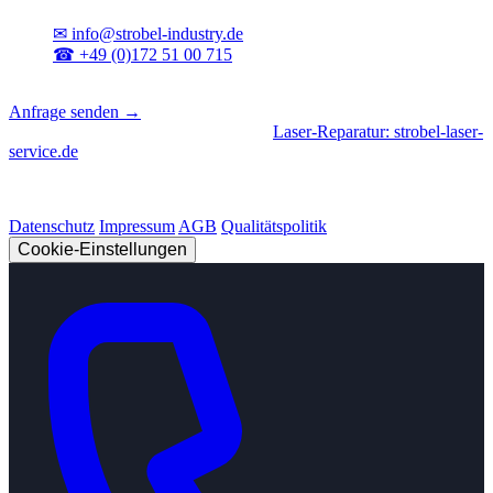
✉
info@strobel-industry.de
☎
+49 (0)172 51 00 715
📍
Sierksdorf, Schleswig-Holstein
Anfrage senden →
Geschäftsbereiche
|
CNC-Fertigung
•
Laser-Reparatur: strobel-laser-
service.de
© 2026 Strobel Industry. Alle Rechte vorbehalten.
Datenschutz
Impressum
AGB
Qualitätspolitik
Cookie-Einstellungen