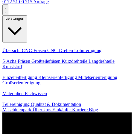
0172 51 00 715
Anfrage
Leistungen
Kernleistungen
Übersicht
CNC-Fräsen
CNC-Drehen
Lohnfertigung
Spezialisierungen
5-Achs-Fräsen
Großteilefräsen
Kurzdrehteile
Langdrehteile
Kunststoff
Fertigung
Einzelteilfertigung
Kleinserienfertigung
Mittelserienfertigung
Großserienfertigung
Wissen
Materialien
Fachwissen
Service
Teilereinigung
Qualität & Dokumentation
Maschinenpark
Über Uns
Einkäufer
Karriere
Blog