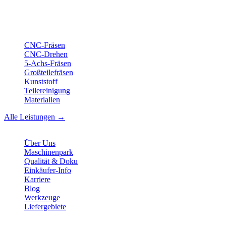
Langdrehen aus Sierksdorf.
ISO-konform
•
Made in Germany
Leistungen
CNC-Fräsen
CNC-Drehen
5-Achs-Fräsen
Großteilefräsen
Kunststoff
Teilereinigung
Materialien
Alle Leistungen →
Unternehmen
Über Uns
Maschinenpark
Qualität & Doku
Einkäufer-Info
Karriere
Blog
Werkzeuge
Liefergebiete
Kontakt