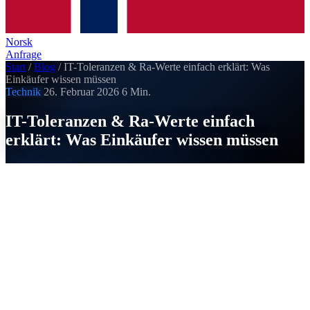
Norsk
Anfrage
Start
/
Blog
/
IT-Toleranzen & Ra-Werte einfach erklärt: Was
Einkäufer wissen müssen
Technik
26. Februar 2026
6 Min.
IT-Toleranzen & Ra-Werte einfach
erklärt: Was Einkäufer wissen müssen
SI
Strobel Industry
Veröffentlicht am 26. Februar 2026
Toleranzen und Oberflächengüte bestimmen maßgeblich den
Preis Ihres CNC-Teils. Wer versteht, was hinter IT-Klassen
und Ra-Werten steckt, kann gezielt spezifizieren und