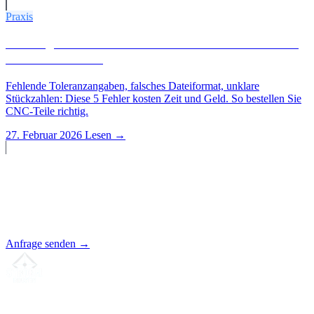
Praxis
5 häufige Fehler beim CNC-Teile bestellen: und wie
Sie sie vermeiden
Fehlende Toleranzangaben, falsches Dateiformat, unklare
Stückzahlen: Diese 5 Fehler kosten Zeit und Geld. So bestellen Sie
CNC-Teile richtig.
27. Februar 2026
Lesen →
Projekt starten?
Senden Sie uns Ihre Zeichnung. Wir erstellen Ihnen ein
unverbindliches Angebot.
Anfrage senden →
Ihr Partner für
präzise CNC-Lohnfertigung
, Fräsen, Drehen &