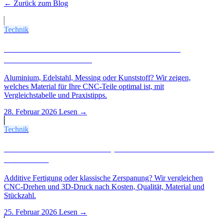
← Zurück zum Blog
Weitere Artikel
Technik
Welches Material für welches CNC-Teil? Der
Werkstoff-Guide 2026
Aluminium, Edelstahl, Messing oder Kunststoff? Wir zeigen,
welches Material für Ihre CNC-Teile optimal ist, mit
Vergleichstabelle und Praxistipps.
28. Februar 2026
Lesen →
Technik
CNC-Drehen vs. 3D-Druck, Wann lohnt sich welches
Verfahren?
Additive Fertigung oder klassische Zerspanung? Wir vergleichen
CNC-Drehen und 3D-Druck nach Kosten, Qualität, Material und
Stückzahl.
25. Februar 2026
Lesen →