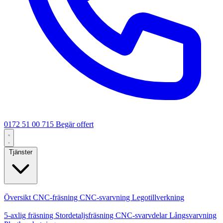
0172 51 00 715
Begär offert
Tjänster
Kärntjänster
Översikt
CNC-fräsning
CNC-svarvning
Legotillverkning
Specialiseringar
5-axlig fräsning
Stordetaljsfräsning
CNC-svarvdelar
Långsvarvning