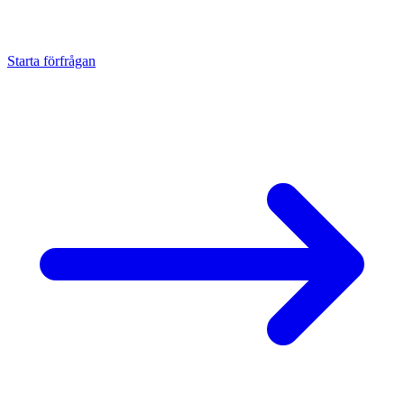
Offert inom 24 timmar.
Starta förfrågan