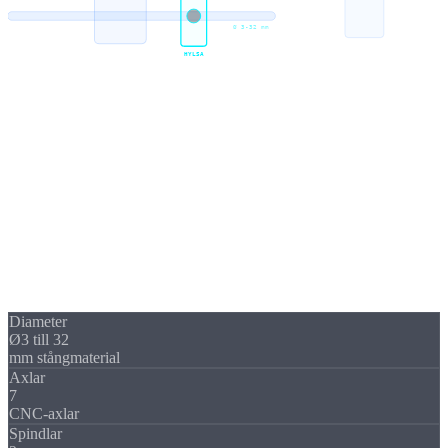
Ø 3-32 mm
HYLSA
Funktionsprincip
Styr-
hylsa
Huvuddrag:
Styrhylsan
stödjer materialet vid bearbetningspunkten.
långa, smala detaljer
.
Till skillnad från chucksvarvning
rör sig stången genom hylsan
.
Diameter
Ø3 till 32
mm stångmaterial
Axlar
7
CNC-axlar
Spindlar