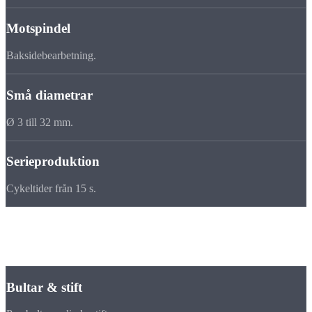
Motspindel
Baksidebearbetning.
Små diametrar
Ø 3 till 32 mm.
Serieproduktion
Cykeltider från 15 s.
Detaljområde
Typiska
långsvarvdetaljer
Bultar & stift