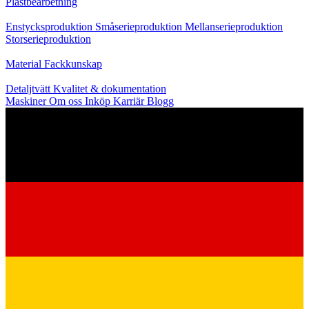
Plastbearbetning
Produktion
Enstycksproduktion
Småserieproduktion
Mellanserieproduktion
Storserieproduktion
Kunskap
Material
Fackkunskap
Service
Detaljtvätt
Kvalitet & dokumentation
Maskiner
Om oss
Inköp
Karriär
Blogg