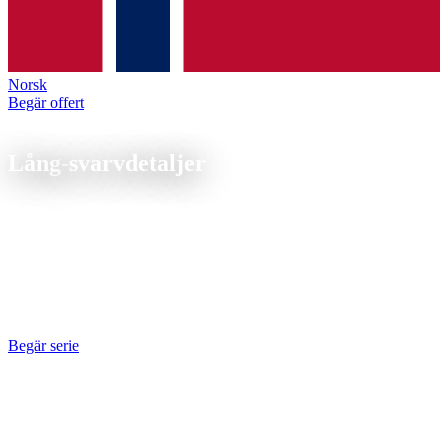
Norsk
Begär offert
CNC-svarvning
Lång-
svarvdetaljer
Ø 3 till 32 mm, styrhylsa för precision, stångmagasin för obemannad
produktion.
Langdrehteile mit Länge/Durchmesser-Verhältnis über 3:1 bis Ø32
mm auf dem Langdrehautomaten. Typische Anwendungen: Stifte,
Kontakte, Achsen und medizinische Instrumente. Gratfreie
Oberflächen ohne Nacharbeit.
Begär serie