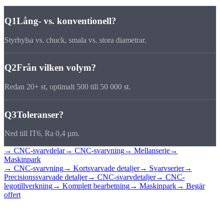
Q1
Lång- vs. konventionell?
Styrhylsa vs. chuck, smala vs. stora diametrar.
Q2
Från vilken volym?
Redan 20+ st, optimalt 500 till 50 000 st.
Q3
Toleranser?
Ned till IT6, Ra 0,4 µm.
→ CNC-svarvdelar
→ CNC-svarvning
→ Mellanserie
→
Maskinpark
→ CNC-svarvning
→ Kortsvarvade detaljer
→ Svarvserier
→
Precisionssvarvade detaljer
→ CNC-svarvdetaljer
→ CNC-
legotillverkning
→ Komplett bearbetning
→ Maskinpark
→ Begär
offert
Begär lång-
svarvdetaljer