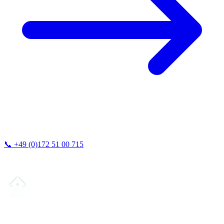
📞
+49 (0)172 51 00 715
Vi svarar vanligtvis inom 24 timmar.
Din partner för
precis CNC-legotillverkning
, fräsning, svarvning &
långsvarvning från norra Tyskland.