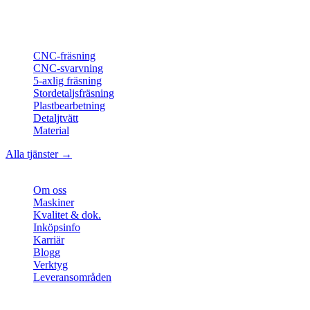
ISO-konform
•
Made in Germany
Tjänster
CNC-fräsning
CNC-svarvning
5-axlig fräsning
Stordetaljsfräsning
Plastbearbetning
Detaljtvätt
Material
Alla tjänster →
Företag
Om oss
Maskiner
Kvalitet & dok.
Inköpsinfo
Karriär
Blogg
Verktyg
Leveransområden
Kontakt