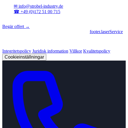
✉
info@strobel-industry.de
☎
+49 (0)172 51 00 715
📍
Sierksdorf, norra Tyskland
Begär offert →
footer.geschaeftsbereiche
|
footer.cncFertigung
•
footer.laserService
© 2026 Strobel Industry. Alla rättigheter förbehållna.
Integritetspolicy
Juridisk information
Villkor
Kvalitetspolicy
Cookieinställningar