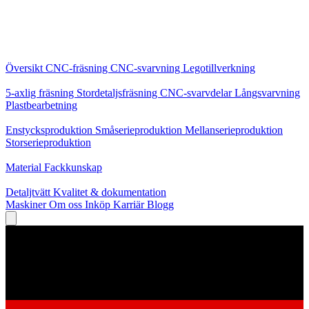
Kärntjänster
Översikt
CNC-fräsning
CNC-svarvning
Legotillverkning
Specialiseringar
5-axlig fräsning
Stordetaljsfräsning
CNC-svarvdelar
Långsvarvning
Plastbearbetning
Produktion
Enstycksproduktion
Småserieproduktion
Mellanserieproduktion
Storserieproduktion
Kunskap
Material
Fackkunskap
Service
Detaljtvätt
Kvalitet & dokumentation
Maskiner
Om oss
Inköp
Karriär
Blogg