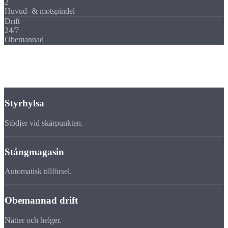
2
Huvud- & motspindel
Drift
24/7
Obemannad
Fördelar
Varför
långsvarvning
?
Styrhylsa
Stödjer vid skärpunkten.
Stångmagasin
Automatisk tillförsel.
Obemannad drift
Nätter och helger.