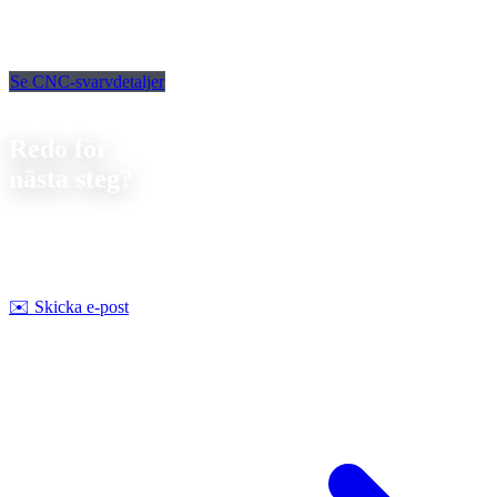
Se CNC-svarvdetaljer
Kontakt
Redo för
nästa steg?
Låt oss diskutera ditt nästa projekt. Vi erbjuder
förutsättningslös
rådgivning om genomförbarhet och pris.
Strobel Industry Team
✉️
Skicka e-post