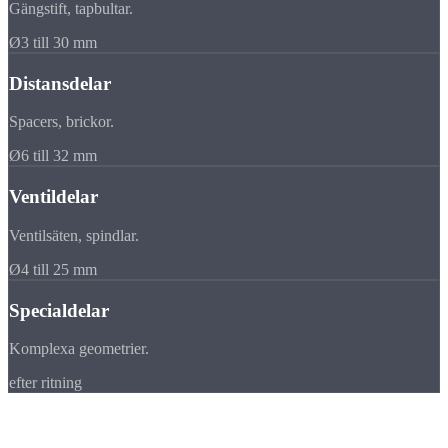
Gängstift, tapbultar.
Ø3 till 30 mm
Distansdelar
Spacers, brickor.
Ø6 till 32 mm
Ventildelar
Ventilsäten, spindlar.
Ø4 till 25 mm
Specialdelar
Komplexa geometrier.
efter ritning
Vanliga
frågor