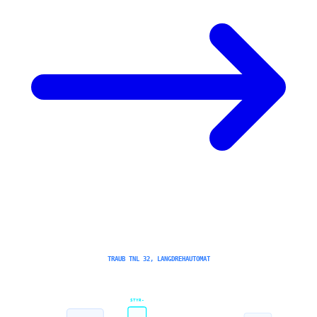
TRAUB TNL 32, LANGDREHAUTOMAT
STYR-
HUVUDSPINDEL
MOTSPINDEL
STÅNGMAGASIN