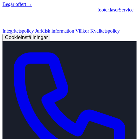
Begär offert →
footer.geschaeftsbereiche
|
footer.cncFertigung
•
footer.laserService
© 2026 Strobel Industry. Alla rättigheter förbehållna.
Integritetspolicy
Juridisk information
Villkor
Kvalitetspolicy
Cookieinställningar