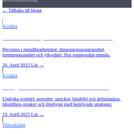
← Tillbaka till blogg
Fler artiklar
Kvalitet
Precisionens betydelse inom metallbearbetning
Precision i metallbearbetning: dimensionsnoggrannhet,
formnoggrannhet och ytkvalitet. Hur toppresultat uppnås.
20. April 2025
Läs →
Kvalitet
Vanliga svetsfel och hur man undviker dem
Undvika svetsfel: porositet, sprickor, bindefel och deformation.
Identifiera orsaker och förebygg med beprövade strategier.
10. April 2025
Läs →
Tillverkning