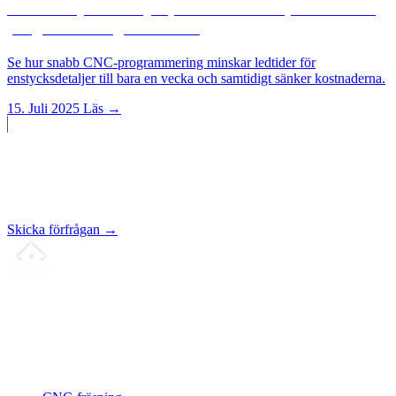
CNC-enstycksdetaljer på 1 vecka: Så sparar snabb
programmering kostnader
Se hur snabb CNC-programmering minskar ledtider för
enstycksdetaljer till bara en vecka och samtidigt sänker kostnaderna.
15. Juli 2025
Läs →
Starta ett projekt?
Offert inom 24 timmar.
Skicka förfrågan →
Din partner för
precis CNC-legotillverkning
, fräsning, svarvning &
långsvarvning från norra Tyskland.
ISO-konform
•
Made in Germany
Tjänster