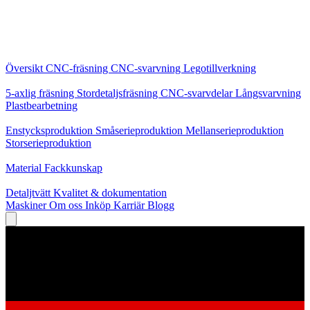
Kärntjänster
Översikt
CNC-fräsning
CNC-svarvning
Legotillverkning
Specialiseringar
5-axlig fräsning
Stordetaljsfräsning
CNC-svarvdelar
Långsvarvning
Plastbearbetning
Produktion
Enstycksproduktion
Småserieproduktion
Mellanserieproduktion
Storserieproduktion
Kunskap
Material
Fackkunskap
Service
Detaljtvätt
Kvalitet & dokumentation
Maskiner
Om oss
Inköp
Karriär
Blogg