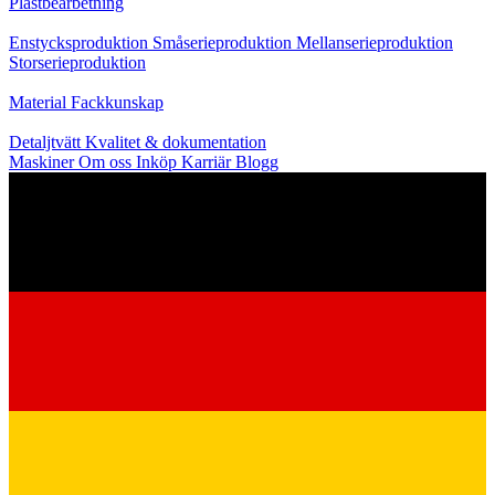
Plastbearbetning
Produktion
Enstycksproduktion
Småserieproduktion
Mellanserieproduktion
Storserieproduktion
Kunskap
Material
Fackkunskap
Service
Detaljtvätt
Kvalitet & dokumentation
Maskiner
Om oss
Inköp
Karriär
Blogg