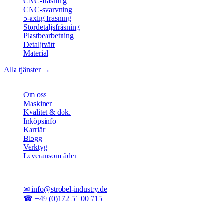
CNC-fräsning
CNC-svarvning
5-axlig fräsning
Stordetaljsfräsning
Plastbearbetning
Detaljtvätt
Material
Alla tjänster →
Företag
Om oss
Maskiner
Kvalitet & dok.
Inköpsinfo
Karriär
Blogg
Verktyg
Leveransområden
Kontakt
✉
info@strobel-industry.de
☎
+49 (0)172 51 00 715
📍
Sierksdorf, norra Tyskland