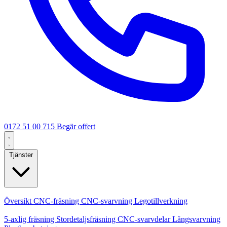
0172 51 00 715
Begär offert
Tjänster
Kärntjänster
Översikt
CNC-fräsning
CNC-svarvning
Legotillverkning
Specialiseringar
5-axlig fräsning
Stordetaljsfräsning
CNC-svarvdelar
Långsvarvning