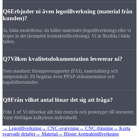
Q6
Erbjuder ni även legotillverkning (material från
kunden)?
Ja, båda modellerna: du håller materialet (legotillverkning) eller vi
köper in det (komplett kontraktstillverkning). Vi är flexibla i båda
fallen.
Q7
Vilken kvalitetsdokumentation levererar ni?
Som standard: förstaprovrapporter (FAI), materialintyg och
mätprotokoll. På begäran även PPAP-dokumentation och
kapabilitetsstudier.
Q8
Från vilket antal lönar det sig att fråga?
Från 1 st! Vi tillverkar allt från enstyck och prototyper till storserier.
Varje förfrågan kalkyleras individuellt.
→ Legotillverkning
→ CNC-svarvning
→ CNC-fräsning
→ Korta
svarvade detaljer
→ Material
→ Blogg: kontraktstillverkning