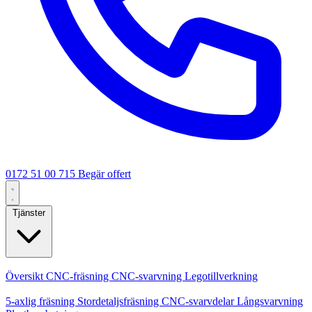
0172 51 00 715
Begär offert
Tjänster
Kärntjänster
Översikt
CNC-fräsning
CNC-svarvning
Legotillverkning
Specialiseringar
5-axlig fräsning
Stordetaljsfräsning
CNC-svarvdelar
Långsvarvning