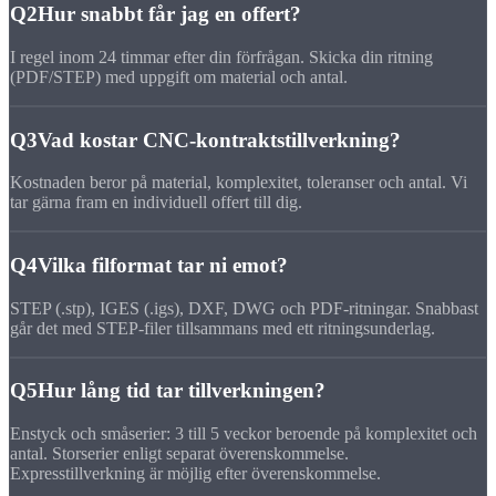
Q2
Hur snabbt får jag en offert?
I regel inom 24 timmar efter din förfrågan. Skicka din ritning
(PDF/STEP) med uppgift om material och antal.
Q3
Vad kostar CNC-kontraktstillverkning?
Kostnaden beror på material, komplexitet, toleranser och antal. Vi
tar gärna fram en individuell offert till dig.
Q4
Vilka filformat tar ni emot?
STEP (.stp), IGES (.igs), DXF, DWG och PDF-ritningar. Snabbast
går det med STEP-filer tillsammans med ett ritningsunderlag.
Q5
Hur lång tid tar tillverkningen?
Enstyck och småserier: 3 till 5 veckor beroende på komplexitet och
antal. Storserier enligt separat överenskommelse.
Expresstillverkning är möjlig efter överenskommelse.