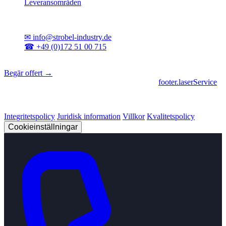
Leveransområden
Kontakt
✉
info@strobel-industry.de
☎
+49 (0)172 51 00 715
📍
Sierksdorf, norra Tyskland
Begär offert →
footer.geschaeftsbereiche
|
footer.cncFertigung
•
footer.laserService
© 2026 Strobel Industry. Alla rättigheter förbehållna.
Integritetspolicy
Juridisk information
Villkor
Kvalitetspolicy
Cookieinställningar