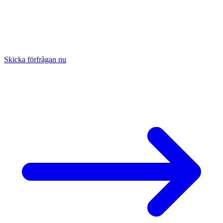
Fråga om
kontraktstillverkning?
Skicka din ritning eller dina 3D-data, så har du en bindande offert
inom 24 timmar. Transparent, rättvist och personligt.
Skicka förfrågan nu