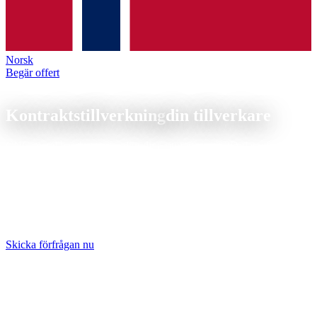
Norsk
Begär offert
Kontraktstillverkning
Kontraktstillverkning
din tillverkare
CNC-metallbearbetning enligt dina ritningar och 3D-data, från
enstyck till serie. ISO 9001-certifierat, transparenta priser, personlig
kontakt.
Kontraktstillverkning: vi tillverkar CNC-detaljer enligt din ritning
eller 3D-modell. Svarvade och frästa detaljer i alla metaller och
plaster, från 1 st till serie. En fast kontaktperson för varje projekt.
Skicka förfrågan nu