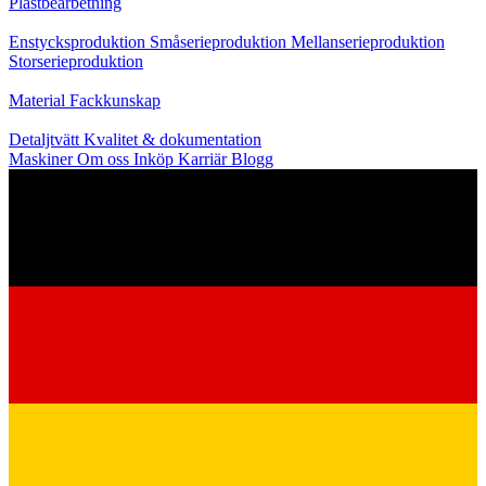
Plastbearbetning
Produktion
Enstycksproduktion
Småserieproduktion
Mellanserieproduktion
Storserieproduktion
Kunskap
Material
Fackkunskap
Service
Detaljtvätt
Kvalitet & dokumentation
Maskiner
Om oss
Inköp
Karriär
Blogg