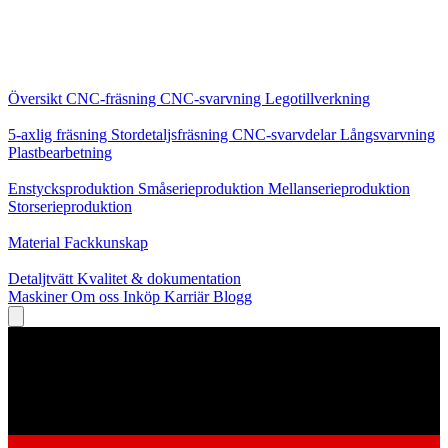
Kärntjänster
Översikt
CNC-fräsning
CNC-svarvning
Legotillverkning
Specialiseringar
5-axlig fräsning
Stordetaljsfräsning
CNC-svarvdelar
Långsvarvning
Plastbearbetning
Produktion
Enstycksproduktion
Småserieproduktion
Mellanserieproduktion
Storserieproduktion
Kunskap
Material
Fackkunskap
Service
Detaljtvätt
Kvalitet & dokumentation
Maskiner
Om oss
Inköp
Karriär
Blogg