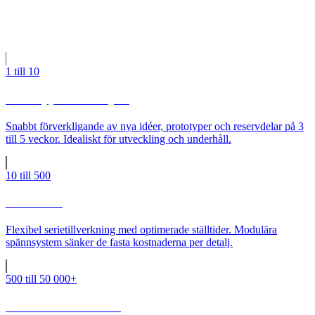
Varje seriestorlek har sin egen kalkyl och optimeringsstrategi, vi
hittar den mest ekonomiska vägen för ditt projekt.
1 till 10
Prototyper & enstyck
Snabbt förverkligande av nya idéer, prototyper och reservdelar på 3
till 5 veckor. Idealiskt för utveckling och underhåll.
10 till 500
Småserier
Flexibel serietillverkning med optimerade ställtider. Modulära
spännsystem sänker de fasta kostnaderna per detalj.
500 till 50 000+
Mellan- & storserier