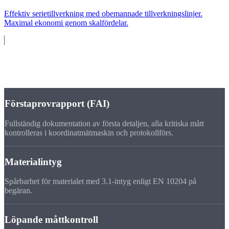
Effektiv serietillverkning med obemannade tillverkningslinjer.
Maximal ekonomi genom skalfördelar.
Kvalitet
Kvalitetssäkring
enligt ISO 9001
Förstaprovrapport (FAI)
Fullständig dokumentation av första detaljen, alla kritiska mått
kontrolleras i koordinatmätmaskin och protokollförs.
Materialintyg
Spårbarhet för materialet med 3.1-intyg enligt EN 10204 på
begäran.
Löpande måttkontroll