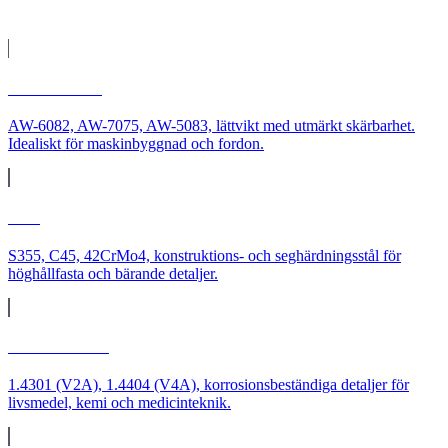
Material för din
kontraktstillverkning
Aluminium
AW-6082, AW-7075, AW-5083, lättvikt med utmärkt skärbarhet.
Idealiskt för maskinbyggnad och fordon.
Stål
S355, C45, 42CrMo4, konstruktions- och seghärdningsstål för
höghållfasta och bärande detaljer.
Rostfritt stål
1.4301 (V2A), 1.4404 (V4A), korrosionsbeständiga detaljer för
livsmedel, kemi och medicinteknik.