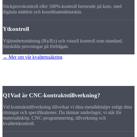
Stickprovskontroll eller 100%-kontroll beroende på krav, med
digitala mätdon och koordinatmätmaskin.
Ytkontroll
Ytjämnhetsmätning (Ra/Rz) och visuell kontroll som standard.
Särskilda provningar på förfrågan.
→ Mer om vår kvalitetssäkring
FAQ
Vanliga frågor om
kontraktstillverkning
Q1
Vad är CNC-kontraktstillverkning?
Vid kontraktstillverkning tillverkar vi dina metalldetaljer enligt dina
ritningar och specifikationer. Du lämnar underlaget, vi står för
materialinköp, CNC-programmering, tillverkning och
kvalitetskontroll.