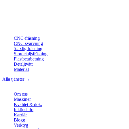
Din partner för
precis CNC-legotillverkning
, fräsning, svarvning &
långsvarvning från norra Tyskland.
ISO-konform
•
Made in Germany
Tjänster
CNC-fräsning
CNC-svarvning
5-axlig fräsning
Stordetaljsfräsning
Plastbearbetning
Detaljtvätt
Material
Alla tjänster →
Företag
Om oss
Maskiner
Kvalitet & dok.
Inköpsinfo
Karriär
Blogg
Verktyg