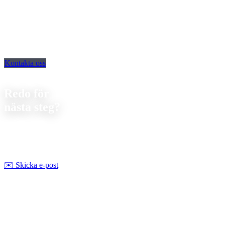
Kontakta oss
Kontakt
Redo för
nästa steg?
Låt oss diskutera ditt nästa projekt. Vi erbjuder
förutsättningslös
rådgivning om genomförbarhet och pris.
Strobel Industry Team
✉️
Skicka e-post