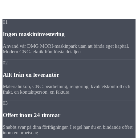
Vi är specialiserade på ekonomisk CNC-tillverkning, från prototyp
till löpande serie.
01
Ingen maskininvestering
Använd vår DMG MORI-maskinpark utan att binda eget kapital.
Modern CNC-teknik från första detaljen.
02
Allt från en leverantör
Materialinköp, CNC-bearbetning, rengöring, kvalitetskontroll och
frakt, en kontaktperson, en faktura.
03
Offert inom 24 timmar
Snabbt svar på dina förfrågningar. I regel har du en bindande offert
inom en arbetsdag.