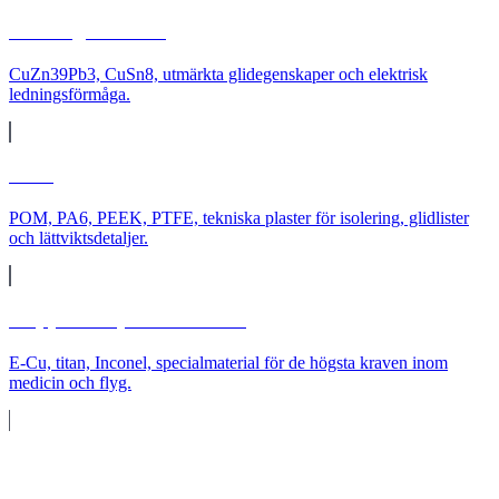
Mässing & brons
CuZn39Pb3, CuSn8, utmärkta glidegenskaper och elektrisk
ledningsförmåga.
Plast
POM, PA6, PEEK, PTFE, tekniska plaster för isolering, glidlister
och lättviktsdetaljer.
Koppar & specialmaterial
E-Cu, titan, Inconel, specialmaterial för de högsta kraven inom
medicin och flyg.
Antal
Från enstyck till
storserie