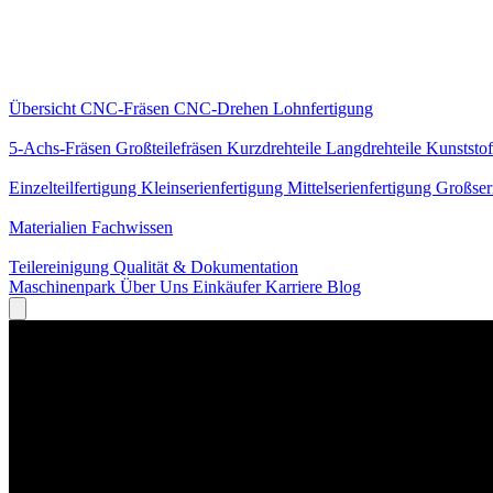
Kernleistungen
Übersicht
CNC-Fräsen
CNC-Drehen
Lohnfertigung
Spezialisierungen
5-Achs-Fräsen
Großteilefräsen
Kurzdrehteile
Langdrehteile
Kunststof
Fertigung
Einzelteilfertigung
Kleinserienfertigung
Mittelserienfertigung
Großser
Wissen
Materialien
Fachwissen
Service
Teilereinigung
Qualität & Dokumentation
Maschinenpark
Über Uns
Einkäufer
Karriere
Blog