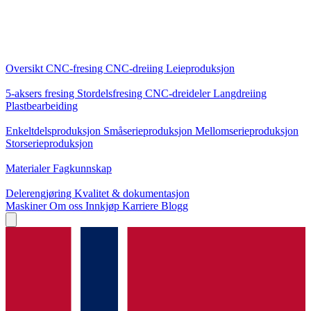
Kjernetjenester
Oversikt
CNC-fresing
CNC-dreiing
Leieproduksjon
Spesialiseringer
5-aksers fresing
Stordelsfresing
CNC-dreideler
Langdreiing
Plastbearbeiding
Produksjon
Enkeltdelsproduksjon
Småserieproduksjon
Mellomserieproduksjon
Storserieproduksjon
Kunnskap
Materialer
Fagkunnskap
Service
Delerengjøring
Kvalitet & dokumentasjon
Maskiner
Om oss
Innkjøp
Karriere
Blogg