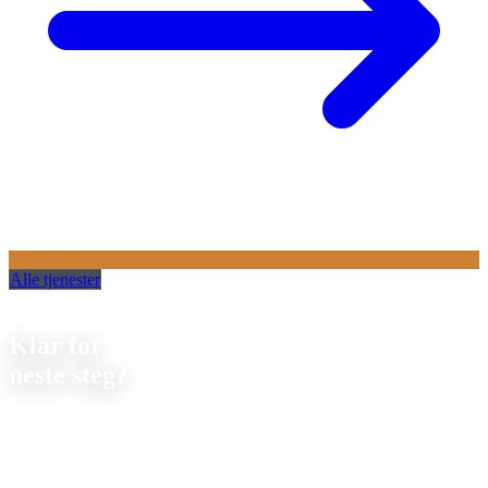
Alle tjenester
Kontakt
Klar for
neste steg?
La oss diskutere ditt neste prosjekt. Vi tilbyr
uforpliktende
rådgivning om gjennomførbarhet og pris.
Strobel Industry Team