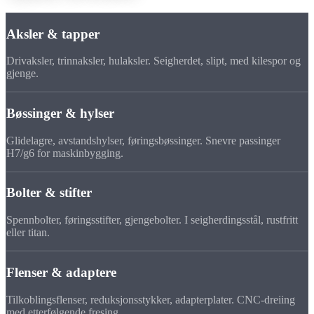
Aksler & tapper
Drivaksler, trinnaksler, hulaksler. Seigherdet, slipt, med kilespor og
gjenge.
Bøssinger & hylser
Glidelagre, avstandshylser, føringsbøssinger. Snevre passinger
H7/g6 for maskinbygging.
Bolter & stifter
Spennbolter, føringsstifter, gjengebolter. I seigherdingsstål, rustfritt
eller titan.
Flenser & adaptere
Tilkoblingsflenser, reduksjonsstykker, adapterplater. CNC-dreiing
med etterfølgende fresing.