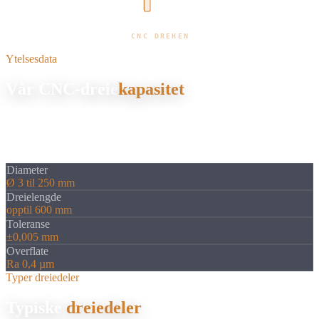
CNC DREHEN
Ytelsesdata
Vår CNC-dreie
kapasitet
På CNC-dreiebenken vår DMG MORI NLX 2000 produserer vi
dreiedeler med høyeste presisjon. Drevne verktøy gjør
komplettbearbeiding i én oppspenning mulig.
Diameter
Ø 3 til 250 mm
Dreielengde
opptil 600 mm
Toleranse
±0,005 mm
Overflate
Ra 0,4 µm
Typer dreiedeler
Typiske
dreiedeler