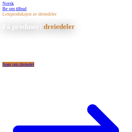
Norsk
Be om tilbud
Leieproduksjon av dreiedeler
Få produsert
dreiedeler
CNC-dreiedeler i leieproduksjon, fra prototype til storserie, i alle
gjengse metaller og plasttyper. Presisjon fra ±0,005 mm.
lohnfertigungDrehteilePage.directAnswer
Spør om dreiedel