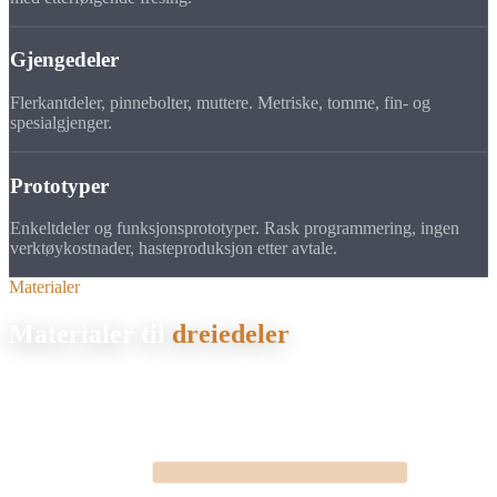
Gjengedeler
Flerkantdeler, pinnebolter, muttere. Metriske, tomme, fin- og
spesialgjenger.
Prototyper
Enkeltdeler og funksjonsprototyper. Rask programmering, ingen
verktøykostnader, hasteproduksjon etter avtale.
Materialer
Materialer til
dreiedeler
Vi dreier alle gjengse metaller og plasttyper. Materialvalget påvirker
bearbeidingstid og verktøyslitasje og dermed stykkprisen direkte.
Seigherdingsstål