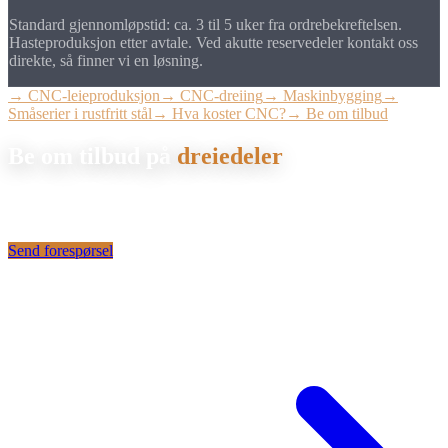
Standard gjennomløpstid: ca. 3 til 5 uker fra ordrebekreftelsen.
Hasteproduksjon etter avtale. Ved akutte reservedeler kontakt oss
direkte, så finner vi en løsning.
→ CNC-leieproduksjon
→ CNC-dreiing
→ Maskinbygging
→
Småserier i rustfritt stål
→ Hva koster CNC?
→ Be om tilbud
Be om tilbud på
dreiedeler
Send oss tegningen din som PDF eller STEP, så lager vi et bindende
tilbud på CNC-dreiedelene dine innen 24 timer.
Send forespørsel