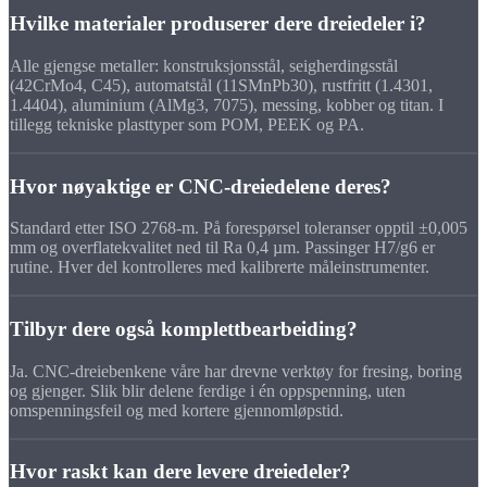
Hvilke materialer produserer dere dreiedeler i?
Alle gjengse metaller: konstruksjonsstål, seigherdingsstål
(42CrMo4, C45), automatstål (11SMnPb30), rustfritt (1.4301,
1.4404), aluminium (AlMg3, 7075), messing, kobber og titan. I
tillegg tekniske plasttyper som POM, PEEK og PA.
Hvor nøyaktige er CNC-dreiedelene deres?
Standard etter ISO 2768-m. På forespørsel toleranser opptil ±0,005
mm og overflatekvalitet ned til Ra 0,4 µm. Passinger H7/g6 er
rutine. Hver del kontrolleres med kalibrerte måleinstrumenter.
Tilbyr dere også komplettbearbeiding?
Ja. CNC-dreiebenkene våre har drevne verktøy for fresing, boring
og gjenger. Slik blir delene ferdige i én oppspenning, uten
omspenningsfeil og med kortere gjennomløpstid.
Hvor raskt kan dere levere dreiedeler?