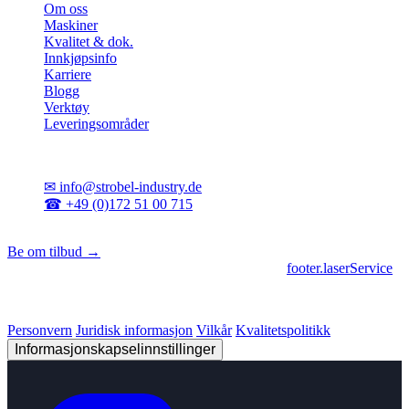
Om oss
Maskiner
Kvalitet & dok.
Innkjøpsinfo
Karriere
Blogg
Verktøy
Leveringsområder
Kontakt
✉
info@strobel-industry.de
☎
+49 (0)172 51 00 715
📍
Sierksdorf, Nord-Tyskland
Be om tilbud →
footer.geschaeftsbereiche
|
footer.cncFertigung
•
footer.laserService
© 2026 Strobel Industry. Alle rettigheter forbeholdt.
Personvern
Juridisk informasjon
Vilkår
Kvalitetspolitikk
Informasjonskapselinnstillinger