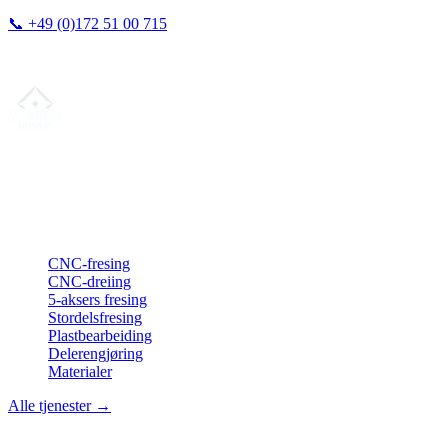
📞
+49 (0)172 51 00 715
Vi svarer vanligvis innen 24 timer.
Din partner for
presis CNC-leieproduksjon
, fresing, dreiing &
langdreiing fra Nord-Tyskland.
ISO-konform
•
Made in Germany
Tjenester
CNC-fresing
CNC-dreiing
5-aksers fresing
Stordelsfresing
Plastbearbeiding
Delerengjøring
Materialer
Alle tjenester →
Bedrift