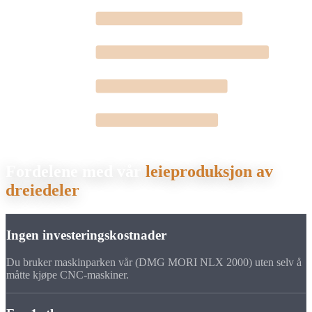
Rustfritt (V2A/V4A)
Automatstål
Aluminium
Messing & kobber
Fordelene med vår
leieproduksjon av
dreiedeler
Ingen investeringskostnader
Du bruker maskinparken vår (DMG MORI NLX 2000) uten selv å
måtte kjøpe CNC-maskiner.