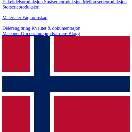
Enkeltdelsproduksjon
Småserieproduksjon
Mellomserieproduksjon
Storserieproduksjon
Kunnskap
Materialer
Fagkunnskap
Service
Delerengjøring
Kvalitet & dokumentasjon
Maskiner
Om oss
Innkjøp
Karriere
Blogg