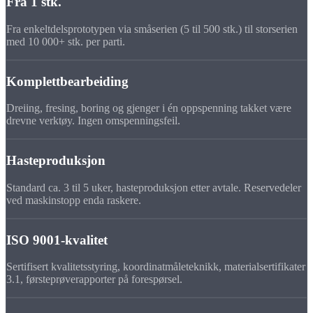
Fra 1 stk.
Fra enkeltdelsprototypen via småserien (5 til 500 stk.) til storserien
med 10 000+ stk. per parti.
Komplettbearbeiding
Dreiing, fresing, boring og gjenger i én oppspenning takket være
drevne verktøy. Ingen omspenningsfeil.
Hasteproduksjon
Standard ca. 3 til 5 uker, hasteproduksjon etter avtale. Reservedeler
ved maskinstopp enda raskere.
ISO 9001-kvalitet
Sertifisert kvalitetsstyring, koordinatmåleteknikk, materialsertifikater
3.1, førsteprøverapporter på forespørsel.