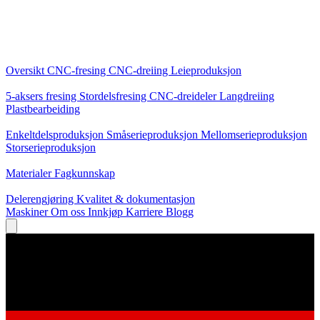
Kjernetjenester
Oversikt
CNC-fresing
CNC-dreiing
Leieproduksjon
Spesialiseringer
5-aksers fresing
Stordelsfresing
CNC-dreideler
Langdreiing
Plastbearbeiding
Produksjon
Enkeltdelsproduksjon
Småserieproduksjon
Mellomserieproduksjon
Storserieproduksjon
Kunnskap
Materialer
Fagkunnskap
Service
Delerengjøring
Kvalitet & dokumentasjon
Maskiner
Om oss
Innkjøp
Karriere
Blogg