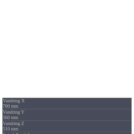
Hva er CNC-
fresing
?
Ved CNC-fresing fjerner et høyhastighetsroterende verktøy presist
materiale fra arbeidsstykket.
I motsetning til dreiing beveger seg
verktøyet
her, ikke
arbeidsstykket.
3-aksers
5-aksers
Lommer
Konturer
Boringer
Gjenger
Planfresing
Maskin
DMG Mori
Ecomill 70
Vårt bearbeidingssenter med indeksert 5. akse for krevende deler.
Vandring X
700 mm
Vandring Y
560 mm
Vandring Z
510 mm