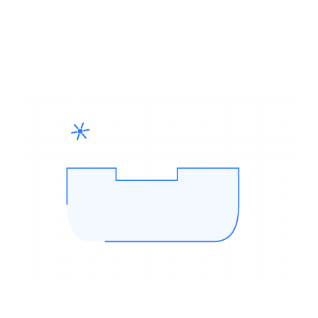
opptil 5 akser.
CNC-fresing er en spåntakende prosess der et roterende verktøy
fjerner materiale fra arbeidsstykket. Vi freser deler opptil 700 mm
vandring på våre 3- og 5-aksers maskiner. Typisk toleranse: ±0,01
mm, overflate fra Ra 0,8 µm.
Prosessen