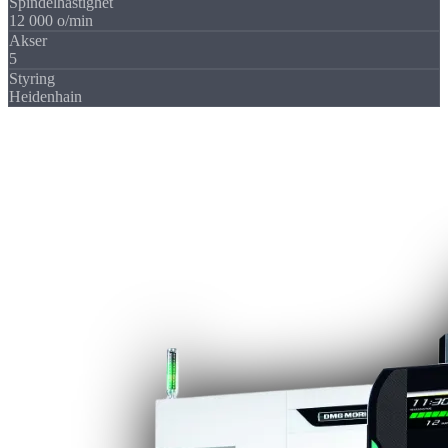
Spindelhastighet
12 000 o/min
Akser
5
Styring
Heidenhain