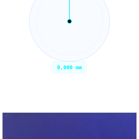
0,000 mm
Anvendelser
Typiske
fresedeler