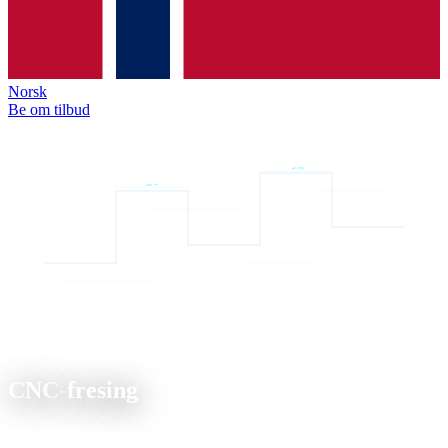
Norsk
Be om tilbud
±0.005
200 mm
Tjeneste
CNC-
fresing
Fra enkle konturer til komplekse 3D-geometrier, presisjonsfresing på