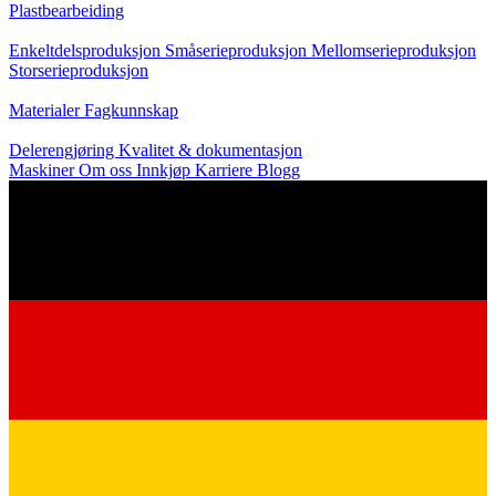
Plastbearbeiding
Produksjon
Enkeltdelsproduksjon
Småserieproduksjon
Mellomserieproduksjon
Storserieproduksjon
Kunnskap
Materialer
Fagkunnskap
Service
Delerengjøring
Kvalitet & dokumentasjon
Maskiner
Om oss
Innkjøp
Karriere
Blogg