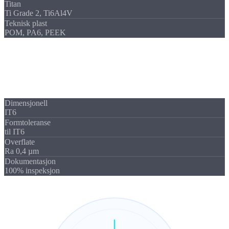
Titan
Ti Grade 2, Ti6Al4V
Teknisk plast
POM, PA6, PEEK
Kvalitet
Toleranser &
overflatekvalitet
Vår fresing oppnår
toleranseklasse IT6
iht. DIN ISO 286.
Dimensjonell
IT6
Formtoleranse
til IT6
Overflate
Ra 0,4 µm
Dokumentasjon
100% inspeksjon