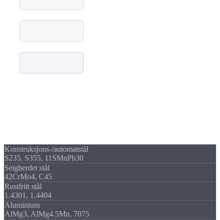
Rustfritt stål
Titan
Materialer
Materialer &
emner
Vi bearbeider et bredt spekter av materialer.
Konstruksjons-/automatstål
S235, S355, 11SMnPb30
Seigherdet stål
42CrMo4, C45
Rustfritt stål
1.4301, 1.4404
Aluminium
AlMg3, AlMg4.5Mn, 7075