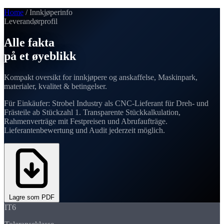
Home
/
Innkjøperinfo
Leverandørprofil
Alle fakta
på et øyeblikk
Kompakt oversikt for innkjøpere og anskaffelse,
Maskinpark,
materialer, kvalitet & betingelser
.
Für Einkäufer: Strobel Industry als CNC-Lieferant für Dreh- und
Frästeile ab Stückzahl 1. Transparente Stückkalkulation,
Rahmenverträge mit Festpreisen und Abrufaufträge.
Lieferantenbewertung und Audit jederzeit möglich.
Lagre som PDF
IT6