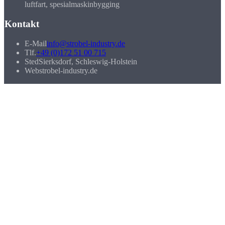
luftfart, spesialmaskinbygging
Kontakt
E-Mail
info@strobel-industry.de
Tlf.
+49 (0)172 51 00 715
Sted
Sierksdorf, Schleswig-Holstein
Web
strobel-industry.de
Våre maskiner
Maskinpark
Maskin
Type
Område
Spesialitet
700 x
DMG Mori
5-aksers
Heidenhain-styring, 12 000
560 x
Ecomill 70
fresing
o/min
510 mm
DMG Mori
CNC-
Ø 3-250
CELOS Mapps, Y-akse,
NLX
dreiing
mm
motspindel
2000|SY
2 revolvere, delgriper,
Traub TNL
CNC-
Ø 3-32
oljesmøring, 3m stanglader,
32
langdreiing
mm
brannslokkingsanlegg