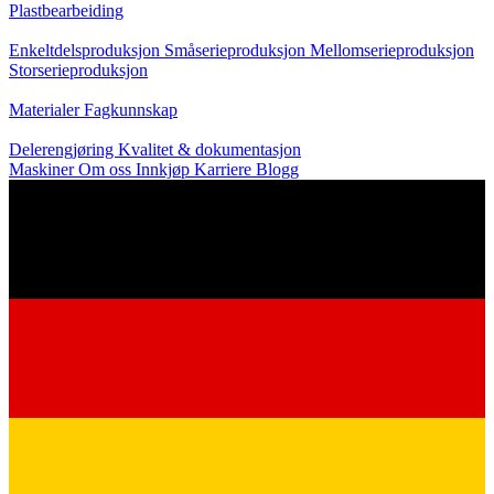
Plastbearbeiding
Produksjon
Enkeltdelsproduksjon
Småserieproduksjon
Mellomserieproduksjon
Storserieproduksjon
Kunnskap
Materialer
Fagkunnskap
Service
Delerengjøring
Kvalitet & dokumentasjon
Maskiner
Om oss
Innkjøp
Karriere
Blogg