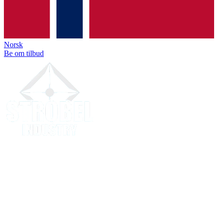
Norsk
Be om tilbud
Strobel Industry
Leverandørprofil
info@strobel-industry.de
+49 (0)172 51 00 715
strobel-industry.de
Alle fakta på et øyeblikk
Kompakt oversikt for innkjøpere og anskaffelse, Maskinpark,
materialer, kvalitet & betingelser.