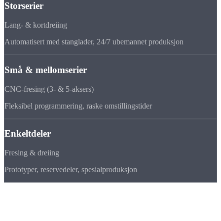
Storserier
Lang- & kortdreiing
Automatisert med stanglader, 24/7 ubemannet produksjon
Små & mellomserier
CNC-fresing (3- & 5-aksers)
Fleksibel programmering, raske omstillingstider
Enkeltdeler
Fresing & dreiing
Prototyper, reservedeler, spesialproduksjon
Våre standarder
Kvalitet & sertifisering