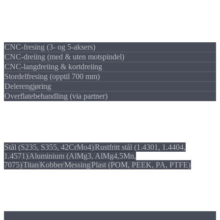
Hva vi kan
Produksjonsmetoder
CNC-fresing (3- og 5-aksers)
CNC-dreiing (med & uten motspindel)
CNC-langdreiing & kortdreiing
Stordelfresing (opptil 700 mm)
Delerengjøring
Overflatebehandling (via partner)
Hva vi bearbeider
Materialer
Stål (S235, S355, 42CrMo4)
Rustfritt stål (1.4301, 1.4404,
1.4571)
Aluminium (AlMg3, AlMg4,5Mn,
7075)
Titan
Kobber
Messing
Plast (POM, PEEK, PA, PTFE)
Hvor vi utmerker oss
Våre styrker