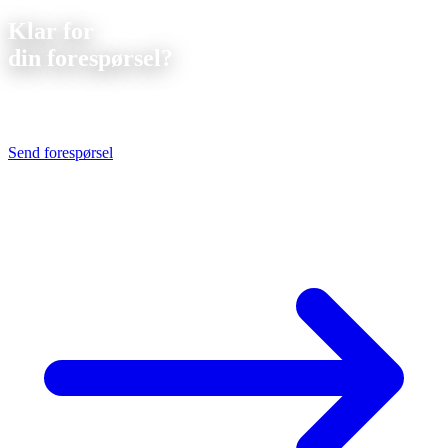
Klar for
din forespørsel?
Send oss dine tegninger, du mottar innen
24 timer
et uforpliktende
tilbud.
Send forespørsel