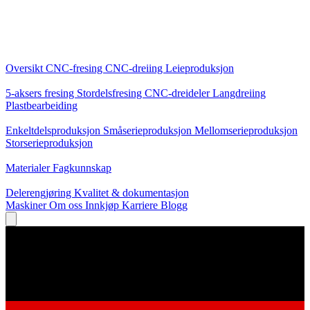
Kjernetjenester
Oversikt
CNC-fresing
CNC-dreiing
Leieproduksjon
Spesialiseringer
5-aksers fresing
Stordelsfresing
CNC-dreideler
Langdreiing
Plastbearbeiding
Produksjon
Enkeltdelsproduksjon
Småserieproduksjon
Mellomserieproduksjon
Storserieproduksjon
Kunnskap
Materialer
Fagkunnskap
Service
Delerengjøring
Kvalitet & dokumentasjon
Maskiner
Om oss
Innkjøp
Karriere
Blogg