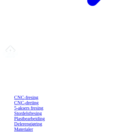
Din partner for
presis CNC-leieproduksjon
, fresing, dreiing &
langdreiing fra Nord-Tyskland.
ISO-konform
•
Made in Germany
Tjenester
CNC-fresing
CNC-dreiing
5-aksers fresing
Stordelsfresing
Plastbearbeiding
Delerengjøring
Materialer