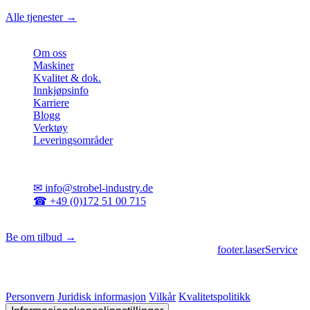
Alle tjenester →
Bedrift
Om oss
Maskiner
Kvalitet & dok.
Innkjøpsinfo
Karriere
Blogg
Verktøy
Leveringsområder
Kontakt
✉
info@strobel-industry.de
☎
+49 (0)172 51 00 715
📍
Sierksdorf, Nord-Tyskland
Be om tilbud →
footer.geschaeftsbereiche
|
footer.cncFertigung
•
footer.laserService
© 2026 Strobel Industry. Alle rettigheter forbeholdt.
Personvern
Juridisk informasjon
Vilkår
Kvalitetspolitikk