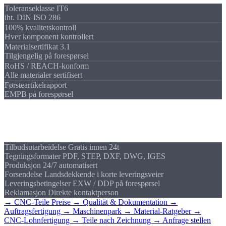
Toleranseklasse IT6
iht. DIN ISO 286
100% kvalitetskontroll
Hver komponent kontrollert
Materialsertifikat 3.1
Tilgjengelig på forespørsel
RoHS / REACH-konform
Alle materialer sertifisert
Førsteartikelrapport
EMPB på forespørsel
Slik jobber vi
Betingelser
Tilbudsutarbeidelse
Gratis innen 24t
Tegningsformater
PDF, STEP, DXF, DWG, IGES
Produksjon
24/7 automatisert
Forsendelse
Landsdekkende i korte leveringsveier
Leveringsbetingelser
EXW / DDP på forespørsel
Reklamasjon
Direkte kontaktperson
→ CNC-Teile Preise
→ Qualität & Dokumentation
→
Auftragsfertigung
→ Maschinenpark
→ Material-Ratgeber
→
CNC-Lohnfertigung
→ Teile nach Zeichnung
→ Anfrage stellen