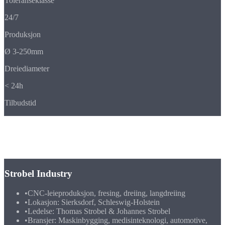
Toleranseklasse
24/7
Produksjon
Ø 3-250mm
Dreiediameter
< 24h
Tilbudstid
Hvem vi er
Bedriftsprofil
Strobel Industry
•
CNC-leieproduksjon, fresing, dreiing, langdreiing
•
Lokasjon:
Sierksdorf, Schleswig-Holstein
•
Ledelse: Thomas Strobel & Johannes Strobel
•
Bransjer: Maskinbygging, medisinteknologi, automotive,