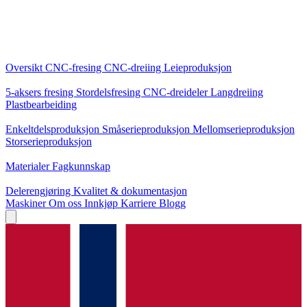
Kjernetjenester
Oversikt
CNC-fresing
CNC-dreiing
Leieproduksjon
Spesialiseringer
5-aksers fresing
Stordelsfresing
CNC-dreideler
Langdreiing
Plastbearbeiding
Produksjon
Enkeltdelsproduksjon
Småserieproduksjon
Mellomserieproduksjon
Storserieproduksjon
Kunnskap
Materialer
Fagkunnskap
Service
Delerengjøring
Kvalitet & dokumentasjon
Maskiner
Om oss
Innkjøp
Karriere
Blogg