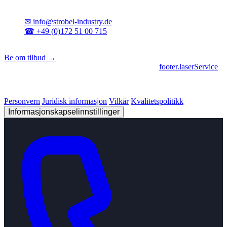
Kontakt
✉
info@strobel-industry.de
☎
+49 (0)172 51 00 715
📍
Sierksdorf, Nord-Tyskland
Be om tilbud →
footer.geschaeftsbereiche
|
footer.cncFertigung
•
footer.laserService
© 2026 Strobel Industry. Alle rettigheter forbeholdt.
Personvern
Juridisk informasjon
Vilkår
Kvalitetspolitikk
Informasjonskapselinnstillinger