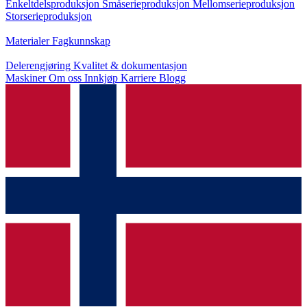
Enkeltdelsproduksjon
Småserieproduksjon
Mellomserieproduksjon
Storserieproduksjon
Kunnskap
Materialer
Fagkunnskap
Service
Delerengjøring
Kvalitet & dokumentasjon
Maskiner
Om oss
Innkjøp
Karriere
Blogg