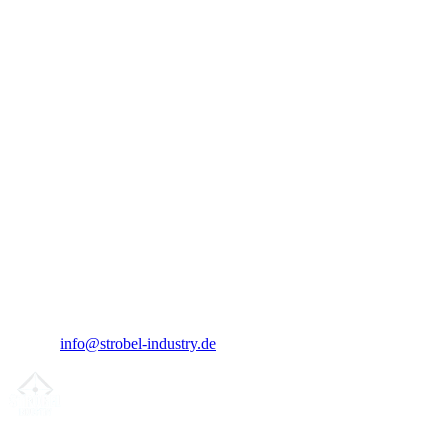
Google Web Fonts.
7. Dine rettigheter
Rett til informasjon om lagrede data.
8. Endringer
Vi kan oppdatere denne erklæringen.
Kontaktperson for personvern
Strobel Industry GbR
Wagrienring 12-14
23730 Sierksdorf
Thomas Strobel
E-Mail:
info@strobel-industry.de
Din partner for
presis CNC-leieproduksjon
, fresing, dreiing &