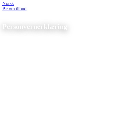
Norsk
Be om tilbud
Juridisk
Personvernerklæring
Per: mars 2025
1. Personvern i oversikt
Generell informasjon:
Følgende gir en oversikt.
Datainnsamling:
Utføres av nettstedets operatør.
Hvordan?:
Data du oppgir og automatisk innsamlede data.
Hva?:
Bl.a. for å sikre nettstedets funksjon.
2. Hosting
Ekstern leverandør.
3. Generelt