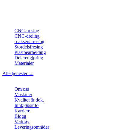
langdreiing fra Nord-Tyskland.
ISO-konform
•
Made in Germany
Tjenester
CNC-fresing
CNC-dreiing
5-aksers fresing
Stordelsfresing
Plastbearbeiding
Delerengjøring
Materialer
Alle tjenester →
Bedrift
Om oss
Maskiner
Kvalitet & dok.
Innkjøpsinfo
Karriere
Blogg
Verktøy
Leveringsområder