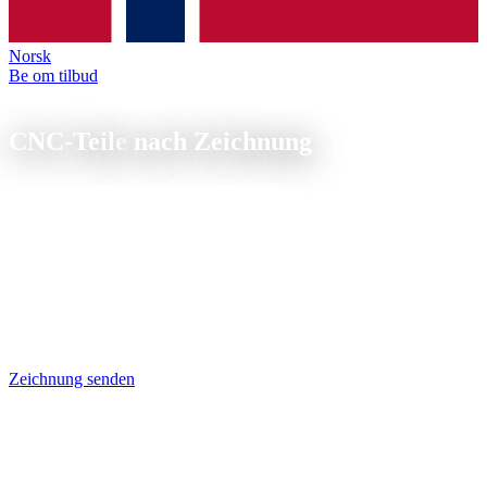
Norsk
Be om tilbud
Fertigung nach Zeichnung
CNC-Teile
nach Zeichnung
Ihr Hersteller für CNC-Teile nach Zeichnung, senden Sie STEP,
DXF oder PDF und wir fertigen Ihre Bauteile präzise auf CNC-
Dreh- und Fräsmaschinen. Ab 1 Stück, Angebot in 24 Stunden, ISO
9001-zertifiziert.
CNC-Teile nach Zeichnung: Zeichnung als PDF, DXF oder STEP
senden, wir programmieren direkt daraus. Dreh- und Frästeile ab 1
Stück, wirtschaftlich auch in Kleinserie. Rückfragen klären wir
telefonisch vor Fertigungsstart.
Zeichnung senden