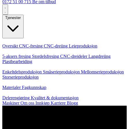
0172 51 00 715
Be om tilbud
Tjenester
Kjernetjenester
Oversikt
CNC-fresing
CNC-dreiing
Leieproduksjon
Spesialiseringer
5-aksers fresing
Stordelsfresing
CNC-dreideler
Langdreiing
Plastbearbeiding
Produksjon
Enkeltdelsproduksjon
Småserieproduksjon
Mellomserieproduksjon
Storserieproduksjon
Kunnskap
Materialer
Fagkunnskap
Service
Delerengjøring
Kvalitet & dokumentasjon
Maskiner
Om oss
Innkjøp
Karriere
Blogg