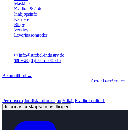
Maskiner
Kvalitet & dok.
Innkjøpsinfo
Karriere
Blogg
Verktøy
Leveringsområder
Kontakt
✉
info@strobel-industry.de
☎
+49 (0)172 51 00 715
📍
Sierksdorf, Nord-Tyskland
Be om tilbud →
footer.geschaeftsbereiche
|
footer.cncFertigung
•
footer.laserService
© 2026 Strobel Industry. Alle rettigheter forbeholdt.
Personvern
Juridisk informasjon
Vilkår
Kvalitetspolitikk
Informasjonskapselinnstillinger