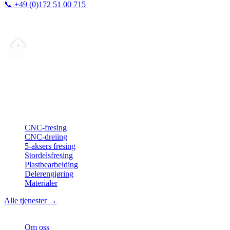
📞
+49 (0)172 51 00 715
Vi svarer vanligvis innen 24 timer.
Din partner for
presis CNC-leieproduksjon
, fresing, dreiing &
langdreiing fra Nord-Tyskland.
ISO-konform
•
Made in Germany
Tjenester
CNC-fresing
CNC-dreiing
5-aksers fresing
Stordelsfresing
Plastbearbeiding
Delerengjøring
Materialer
Alle tjenester →
Bedrift
Om oss