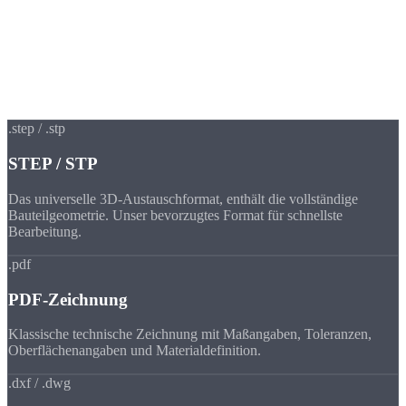
Welche Formate
akzeptieren wir?
Wir verarbeiten alle gängigen CAD- und Zeichnungsformate. Für
die schnellste Bearbeitung empfehlen wir STEP-Dateien mit
begleitendem PDF-Zeichnungssatz.
.step / .stp
STEP / STP
Das universelle 3D-Austauschformat, enthält die vollständige
Bauteilgeometrie. Unser bevorzugtes Format für schnellste
Bearbeitung.
.pdf
PDF-Zeichnung
Klassische technische Zeichnung mit Maßangaben, Toleranzen,
Oberflächenangaben und Materialdefinition.
.dxf / .dwg