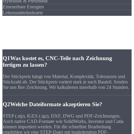
Hydraulik & Pneumatik
Erneuerbare Energien
Lebensmittelindustrie
FAQ
Häufige Fragen zu
CNC-Teilen nach
Zeichnung
Q1
Was kostet es, CNC-Teile nach Zeichnung
fertigen zu lassen?
Der Stückpreis hängt von Material, Komplexität, Toleranzen und
Stückzahl ab. Der Stückpreis variiert stark je nach Bauteil. Senden
Sie uns Ihre Zeichnung. Wir kalkulieren innerhalb von 24 Stunden.
Q2
Welche Dateiformate akzeptieren Sie?
STEP (.stp), IGES (.igs), DXF, DWG und PDF-Zeichnungen.
Auch native CAD-Formate wie SolidWorks, Inventor und Catia
können importiert werden. Für die schnellste Bearbeitung
empfehlen wir eine STEP-Datei mit begleitendem PDF-