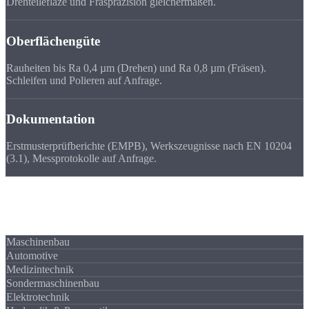
Drehteilefläze und Fräspräzision gleichermaßen.
Oberflächengüte
Rauheiten bis Ra 0,4 µm (Drehen) und Ra 0,8 µm (Fräsen).
Schleifen und Polieren auf Anfrage.
Dokumentation
Erstmusterprüfberichte (EMPB), Werkszeugnisse nach EN 10204
(3.1), Messprotokolle auf Anfrage.
Branchen
Zeichnungsteile für
Ihre Branche
Maschinenbau
Automotive
Medizintechnik
Sondermaschinenbau
Elektrotechnik