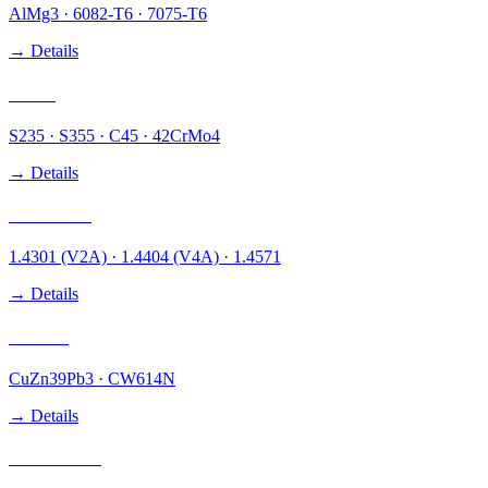
AlMg3 · 6082-T6 · 7075-T6
→ Details
Stahl
S235 · S355 · C45 · 42CrMo4
→ Details
Edelstahl
1.4301 (V2A) · 1.4404 (V4A) · 1.4571
→ Details
Messing
CuZn39Pb3 · CW614N
→ Details
Kunststoff