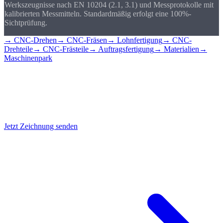
Werkszeugnisse nach EN 10204 (2.1, 3.1) und Messprotokolle mit
kalibrierten Messmitteln. Standardmäßig erfolgt eine 100%-
Sichtprüfung.
→ CNC-Drehen
→ CNC-Fräsen
→ Lohnfertigung
→ CNC-
Drehteile
→ CNC-Frästeile
→ Auftragsfertigung
→ Materialien
→
Maschinenpark
Zeichnung senden,
Teil bekommen
Senden Sie uns Ihre technische Zeichnung als PDF oder STEP, wir
erstellen Ihnen innerhalb von 24 Stunden ein verbindliches Angebot.
Jetzt Zeichnung senden