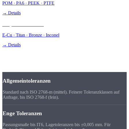
POM · PA6 · PEEK · PTFE
→ Details
Kupfer & Sonder
E-Cu · Titan · Bronze · Inconel
→ Details
Toleranzen & Qualität
Präzision nach
Ihren Vorgaben
Allgemeintoleranzen
Standard nach ISO 2768-m (mittel). Feinere Toleranzklassen auf
Anfrage, bis ISO 2768-f (fein).
Enge Toleranzen
Passungsmaße bis IT6, Lagetoleranzen bis ±0,005 mm. Für