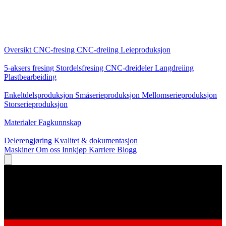
Kjernetjenester
Oversikt
CNC-fresing
CNC-dreiing
Leieproduksjon
Spesialiseringer
5-aksers fresing
Stordelsfresing
CNC-dreideler
Langdreiing
Plastbearbeiding
Produksjon
Enkeltdelsproduksjon
Småserieproduksjon
Mellomserieproduksjon
Storserieproduksjon
Kunnskap
Materialer
Fagkunnskap
Service
Delerengjøring
Kvalitet & dokumentasjon
Maskiner
Om oss
Innkjøp
Karriere
Blogg