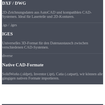
DXF / DWG
2D-Zeichnungsdaten aus AutoCAD und kompatiblen CAD-
Systemen. Ideal für Laserteile und 2D-Konturen.
.igs / .iges
IGES
Universelles 3D-Format für den Datenaustausch zwischen
verschiedenen CAD-Systemen.
diverse
Native CAD-Formate
SolidWorks (.sldprt), Inventor (.ipt), Catia (.catpart), wir können alle
gängigen nativen Formate importieren.
Ablauf
Von der Zeichnung zum
fertigen Teil