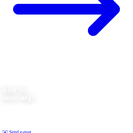
Kontakt
Klar for
neste steg?
La oss diskutere ditt neste prosjekt. Vi tilbyr
uforpliktende
rådgivning om gjennomførbarhet og pris.
Strobel Industry Team
✉️
Send e-post