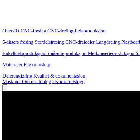
Kjernetjenester
Oversikt
CNC-fresing
CNC-dreiing
Leieproduksjon
Spesialiseringer
5-aksers fresing
Stordelsfresing
CNC-dreideler
Langdreiing
Plastbear
Produksjon
Enkeltdelsproduksjon
Småserieproduksjon
Mellomserieproduksjon
St
Kunnskap
Materialer
Fagkunnskap
Service
Delerengjøring
Kvalitet & dokumentasjon
Maskiner
Om oss
Innkjøp
Karriere
Blogg