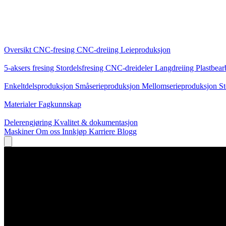
Kjernetjenester
Oversikt
CNC-fresing
CNC-dreiing
Leieproduksjon
Spesialiseringer
5-aksers fresing
Stordelsfresing
CNC-dreideler
Langdreiing
Plastbear
Produksjon
Enkeltdelsproduksjon
Småserieproduksjon
Mellomserieproduksjon
St
Kunnskap
Materialer
Fagkunnskap
Service
Delerengjøring
Kvalitet & dokumentasjon
Maskiner
Om oss
Innkjøp
Karriere
Blogg