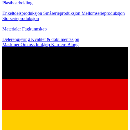
Plastbearbeiding
Produksjon
Enkeltdelsproduksjon
Småserieproduksjon
Mellomserieproduksjon
Storserieproduksjon
Kunnskap
Materialer
Fagkunnskap
Service
Delerengjøring
Kvalitet & dokumentasjon
Maskiner
Om oss
Innkjøp
Karriere
Blogg