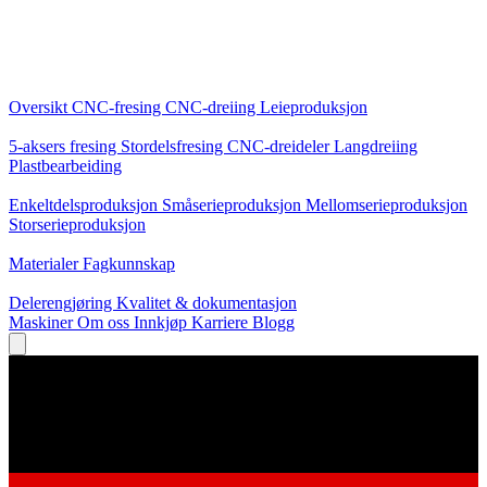
Kjernetjenester
Oversikt
CNC-fresing
CNC-dreiing
Leieproduksjon
Spesialiseringer
5-aksers fresing
Stordelsfresing
CNC-dreideler
Langdreiing
Plastbearbeiding
Produksjon
Enkeltdelsproduksjon
Småserieproduksjon
Mellomserieproduksjon
Storserieproduksjon
Kunnskap
Materialer
Fagkunnskap
Service
Delerengjøring
Kvalitet & dokumentasjon
Maskiner
Om oss
Innkjøp
Karriere
Blogg