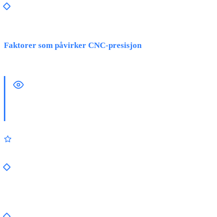
Pasninger:
H7/g6 og trangere oppnåelig
Les mer om faktorer som påvirker presisjonen i vår artikkel:
Faktorer som påvirker CNC-presisjon
.
SPAR KOSTNADER VED
ENKELTDELPRODUKSJON: 5
TIPS
Praktiske tips
Gjennomgå toleranser:
Trenger virkelig alle mål trange
toleranser? Hver unødvendig trang toleranse øker
kostnadene.
Bruk standardmaterialer:
Vanlige materialer er raskere