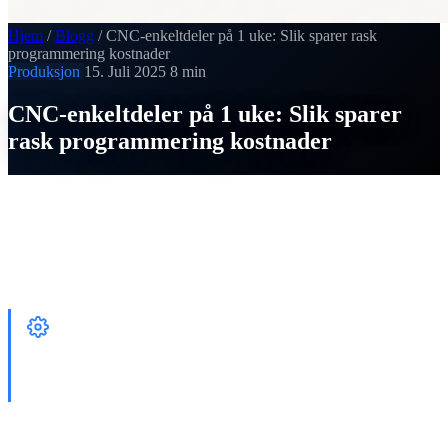
Hjem
/
Blogg
/
CNC-enkeltdeler på 1 uke: Slik sparer rask
programmering kostnader
Produksjon
15. Juli 2025
8 min
CNC-enkeltdeler på 1 uke: Slik sparer
rask programmering kostnader
SI
Thomas Strobel
Publisert 15. Juli 2025
RASK PROGRAMMERING:
RASK LEVERING AV CNC-
ENKELTDELER
Ved
CNC-enkeltdelproduksjon
teller hver time. I