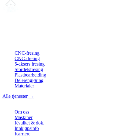
Din partner for
presis CNC-leieproduksjon
, fresing, dreiing &
langdreiing fra Nord-Tyskland.
ISO-konform
•
Made in Germany
Tjenester
CNC-fresing
CNC-dreiing
5-aksers fresing
Stordelsfresing
Plastbearbeiding
Delerengjøring
Materialer
Alle tjenester →
Bedrift
Om oss
Maskiner
Kvalitet & dok.
Innkjøpsinfo
Karriere