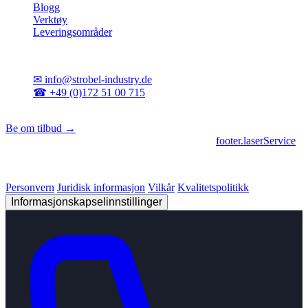
Blogg
Verktøy
Leveringsområder
Kontakt
✉
info@strobel-industry.de
☎
+49 (0)172 51 00 715
📍
Sierksdorf, Nord-Tyskland
Be om tilbud →
footer.geschaeftsbereiche
|
footer.cncFertigung
•
footer.laserService
© 2026 Strobel Industry. Alle rettigheter forbeholdt.
Personvern
Juridisk informasjon
Vilkår
Kvalitetspolitikk
Informasjonskapselinnstillinger