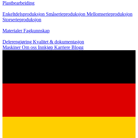
Plastbearbeiding
Produksjon
Enkeltdelsproduksjon
Småserieproduksjon
Mellomserieproduksjon
Storserieproduksjon
Kunnskap
Materialer
Fagkunnskap
Service
Delerengjøring
Kvalitet & dokumentasjon
Maskiner
Om oss
Innkjøp
Karriere
Blogg