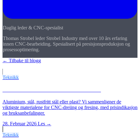
Daglig leder & CNC-spesialist
Thomas Strobel leder Strobel Industry med over 10 års erfaring
innen CNC-bearbeiding. Spesialisert på presisjonsproduksjon og
prosessoptimering.
← Tilbake til blogg
Flere artikler
Teknikk
Hvilket materiale til hvilken CNC-del?
Aluminium, stål, rustfritt stål eller plast? Vi sammenligner de
viktigste materialene for CNC-dreiing og fresing, med prisindikasjon
og bruksanbefalinger.
28. Februar 2026
Les →
Teknikk