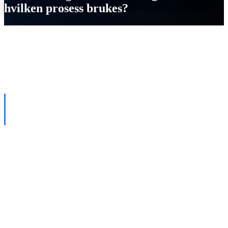
hvilken prosess brukes?
SI
Thomas Strobel
Publisert 30. Mai 2025
DE TO GRUNNLEGGENDE CNC-
MASKINERINGSPROSESSENE
CNC-dreiing og CNC-fresing
er de to viktigste
sponskjærende produksjonsprosessene. Til sammen dekker
de over 90% av alle maskineringsoppgaver. Men hvilken
prosess passer for hvilken komponent? Og når lønner det
seg å kombinere?