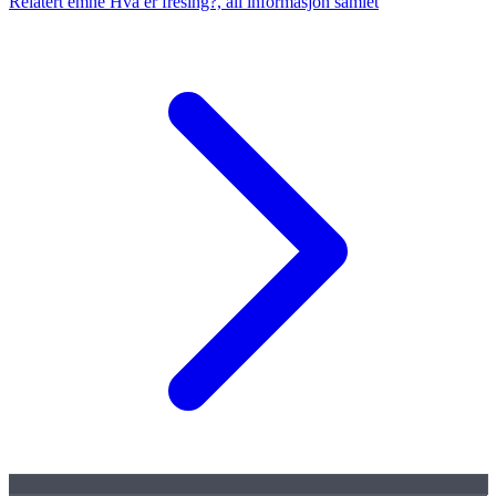
Relatert emne
Hva er fresing?, all informasjon samlet