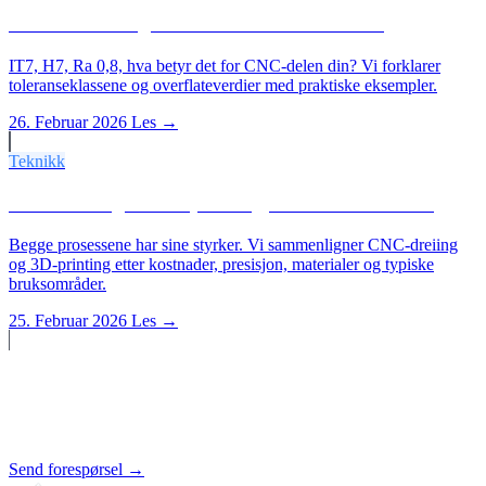
IT-toleranser og Ra-verdier enkelt forklart
IT7, H7, Ra 0,8, hva betyr det for CNC-delen din? Vi forklarer
toleranseklassene og overflateverdier med praktiske eksempler.
26. Februar 2026
Les →
Teknikk
CNC-dreiing vs. 3D-printing, når er hva bedre?
Begge prosessene har sine styrker. Vi sammenligner CNC-dreiing
og 3D-printing etter kostnader, presisjon, materialer og typiske
bruksområder.
25. Februar 2026
Les →
Starte et prosjekt?
Tilbud innen 24 timer.
Send forespørsel →