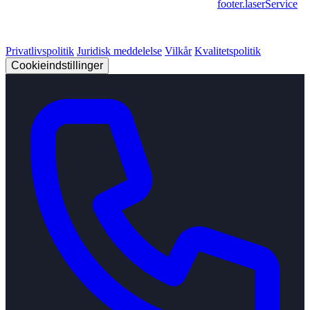
footer.geschaeftsbereiche
|
footer.cncFertigung
•
footer.laserService
© 2026 Strobel Industry. Alle rettigheder forbeholdes.
Privatlivspolitik
Juridisk meddelelse
Vilkår
Kvalitetspolitik
Cookieindstillinger