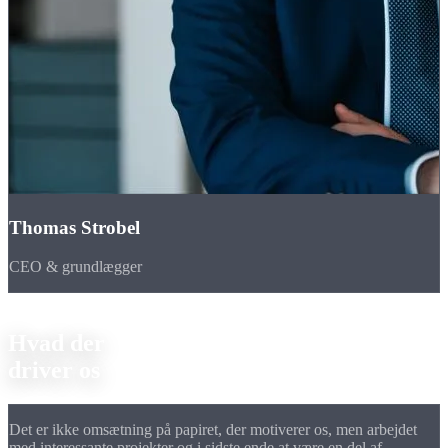
Thomas Strobel
CEO & grundlægger
Hvem vi er
Hvad der
driver os
Det er ikke omsætning på papiret, der motiverer os, men
arbejdet
med interessante projekter
og i sidste ende at være en del af