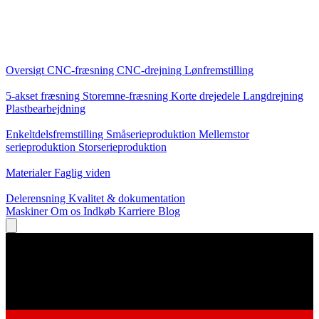
Kerneydelser
Oversigt
CNC-fræsning
CNC-drejning
Lønfremstilling
Specialiseringer
5-akset fræsning
Storemne-fræsning
Korte drejedele
Langdrejning
Plastbearbejdning
Produktion
Enkeltdelsfremstilling
Småserieproduktion
Mellemstor
serieproduktion
Storserieproduktion
Viden
Materialer
Faglig viden
Service
Delerensning
Kvalitet & dokumentation
Maskiner
Om os
Indkøb
Karriere
Blog