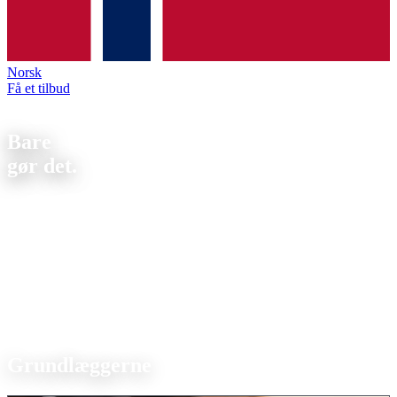
Norsk
Få et tilbud
Om os
Bare
gør det.
To brødre, én fælles drøm:
at starte egen virksomhed i
metalindustrien.
Sådan blev Strobel Industry til.
Strobel Industry ist ein CNC-Fertigungsbetrieb in Sierksdorf an der
Ostsee. Drehteile und Frästeile auf modernen DMG MORI
Maschinen, ab Stückzahl 1 bis zur Großserie. ISO 9001-zertifiziert,
inhabergeführt.
Ledelse
Grundlæggerne