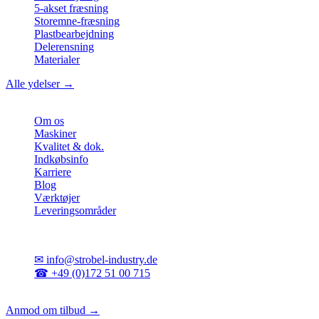
5-akset fræsning
Storemne-fræsning
Plastbearbejdning
Delerensning
Materialer
Alle ydelser →
Virksomhed
Om os
Maskiner
Kvalitet & dok.
Indkøbsinfo
Karriere
Blog
Værktøjer
Leveringsområder
Kontakt
✉
info@strobel-industry.de
☎
+49 (0)172 51 00 715
📍
Sierksdorf, Nordtyskland
Anmod om tilbud →