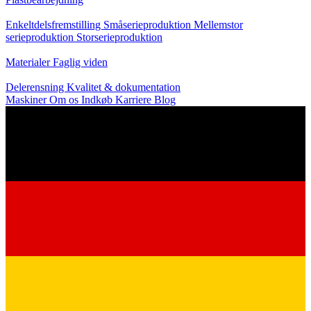
Produktion
Enkeltdelsfremstilling
Småserieproduktion
Mellemstor
serieproduktion
Storserieproduktion
Viden
Materialer
Faglig viden
Service
Delerensning
Kvalitet & dokumentation
Maskiner
Om os
Indkøb
Karriere
Blog