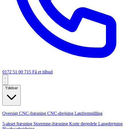
0172 51 00 715
Få et tilbud
Ydelser
Kerneydelser
Oversigt
CNC-fræsning
CNC-drejning
Lønfremstilling
Specialiseringer
5-akset fræsning
Storemne-fræsning
Korte drejedele
Langdrejning
Plastbearbejdning