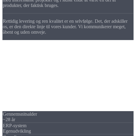
produkter, der faktisk bruges.
Rettidig levering og ren kvalitet er en selvfølge. Det, der adskiller
os, er den
direkte linje til vores kunder
. Vi kommunikerer meget,
åbent og uden omveje.
Teamet
Ungt
team
Vores team har en gennemsnitsalder under 30. Det kan mærkes: i
måden vi adopterer nye teknologier, digitaliserer vores processer og i
måden vi arbejder på.
Vi udvikler vores eget ERP-system, automatiserer hvor det giver
mening og leder konstant efter måder at gøre tingene mere effektive.
Gennemsnitsalder
~28
år
ERP-system
Egenudvikling