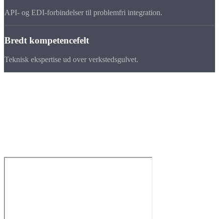
API- og EDI-forbindelser til problemfri integration.
Bredt kompetencefelt
Teknisk ekspertise ud over verkstedsgulvet.
Lokation
Schleswig-Holstein
Sierksdorf, mellem Nordsøen og Østersøen, med god forbindelse til
Hamborgs havn og
hurtig logistik i hele Europa
.
📍
Sierksdorf, Schleswig-Holstein
🚚
Europadækkende logistik