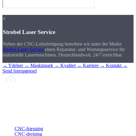
📍 Sierksdorf
⚡
Strobel Laser Service
Neben der CNC-Lohnfertigung betreiben wir unter der Marke
Strobel Laser Service
einen Reparatur- und Wartungsservice für
industrielle Lasermaschinen. Deutschlandweit, 24/7 erreichbar.
→ Ydelser
→ Maskinpark
→ Kvalitet
→ Karriere
→ Kontakt
→
Send forespørgsel
Din partner for
præcis CNC-lønfremstilling
, fræsning, drejning &
langdrejning fra Nordtyskland.
ISO-konform
•
Made in Germany
Ydelser
CNC-fræsning
CNC-drejning