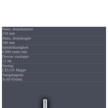
DMG Mori NLX 2000|SY
Universelt dreje-fræsecenter med Y-akse og drevne værktøjer.
Takket være stangmagasin er ubemandet 24/7-produktion mulig,
ideel til serieproduktion med de højeste kvalitetskrav.
Maks. drejediameter
250 mm
Maks. drejelængde
500 mm
Spindelhastighed
6.000 omdr./min
Drevne værktøjer
12 stk.
Styring
CELOS Mapps
Stangmagasin
Ja (Ø 65mm)