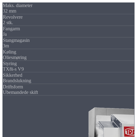
Maks. diameter
32 mm
Revolvere
2 stk.
Fangarm
Ja
Stangmagasin
3m
Køling
Oliesmøring
Styring
TX8i-s V9
Sikkerhed
Brandslukning
Driftsform
Ubemandede skift