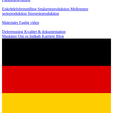
Produktion
Enkeltdelsfremstilling
Småserieproduktion
Mellemstor
serieproduktion
Storserieproduktion
Viden
Materialer
Faglig viden
Service
Delerensning
Kvalitet & dokumentation
Maskiner
Om os
Indkøb
Karriere
Blog