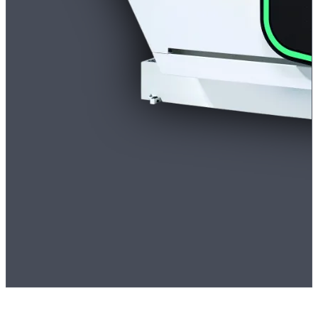
Dreje-fræsecenter