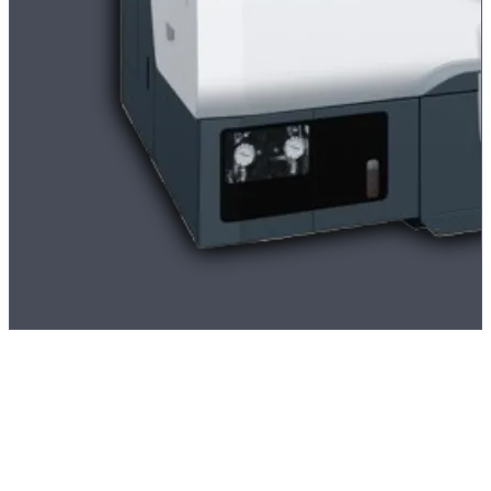
Lang-/kortdrejebænk
Traub TNL 32
Højtproduktiv lang- og kortdrejebænk til komplekse drejedele op til
32mm diameter. To revolvere, fangarm og underspindel muliggør
komplet bearbejdning i én opspænding.