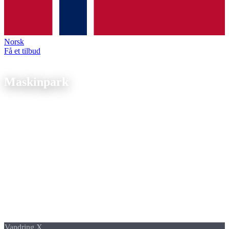
Norsk
Få et tilbud
Teknologi
Maskinpark
Præcision starter med det
rigtige udstyr
. Førende producenter,
topmoderne styringer, snævreste tolerancer.
maschinenPage.directAnswer
Bearbejdningscenter, indekseret 5. akse
DMG Mori Ecomill 70
Vores bearbejdningscenter med indekseret 5. akse til komplekse
geometrier. Præcis 3D-bearbejdning gennem direkte drev og termisk
stabilisering, fra enkeltdele til serieproduktion.
Vandring X