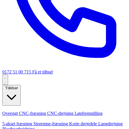
0172 51 00 715
Få et tilbud
Ydelser
Kerneydelser
Oversigt
CNC-fræsning
CNC-drejning
Lønfremstilling
Specialiseringer
5-akset fræsning
Storemne-fræsning
Korte drejedele
Langdrejning
Plastbearbejdning