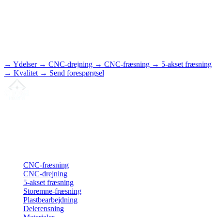
→ Ydelser
→ CNC-drejning
→ CNC-fræsning
→ 5-akset fræsning
→ Kvalitet
→ Send forespørgsel
Din partner for
præcis CNC-lønfremstilling
, fræsning, drejning &
langdrejning fra Nordtyskland.
ISO-konform
•
Made in Germany
Ydelser
CNC-fræsning
CNC-drejning
5-akset fræsning
Storemne-fræsning
Plastbearbejdning
Delerensning