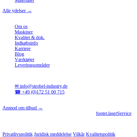
Materialer
Alle ydelser →
Virksomhed
Om os
Maskiner
Kvalitet & dok.
Indkøbsinfo
Karriere
Blog
Værktøjer
Leveringsområder
Kontakt
✉
info@strobel-industry.de
☎
+49 (0)172 51 00 715
📍
Sierksdorf, Nordtyskland
Anmod om tilbud →
footer.geschaeftsbereiche
|
footer.cncFertigung
•
footer.laserService
© 2026 Strobel Industry. Alle rettigheder forbeholdes.
Privatlivspolitik
Juridisk meddelelse
Vilkår
Kvalitetspolitik