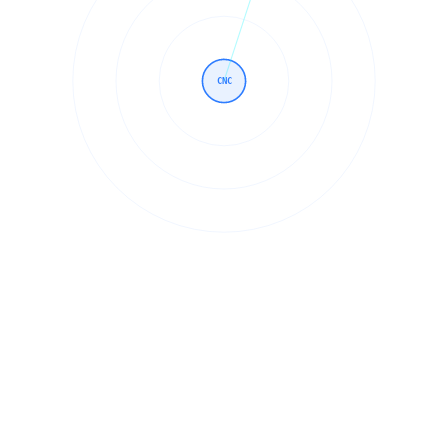
CNC
Brancher
Tværindustrielle
anvendelser
Vores lønfremstilling betjener kunder på tværs af en bred vifte af
brancher. Fra enkeltdelsfremstilling til tilbagevendende serier, vi
tilpasser os dine krav.