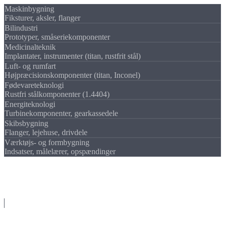
Maskinbygning
Fiksturer, aksler, flanger
Bilindustri
Prototyper, småseriekomponenter
Medicinalteknik
Implantater, instrumenter (titan, rustfrit stål)
Luft- og rumfart
Højpræcisionskomponenter (titan, Inconel)
Fødevareteknologi
Rustfri stålkomponenter (1.4404)
Energiteknologi
Turbinekomponenter, gearkassedele
Skibsbygning
Flanger, lejehuse, drivdele
Værktøjs- og formbygning
Indsatser, målelærer, opspændinger
Processer
Vores
fremstillingsprocesser
CNC-drejning