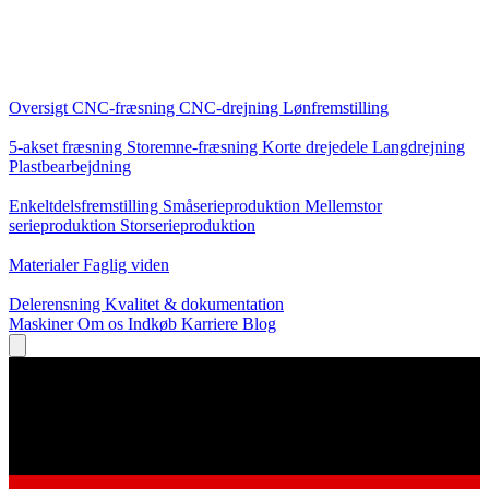
Kerneydelser
Oversigt
CNC-fræsning
CNC-drejning
Lønfremstilling
Specialiseringer
5-akset fræsning
Storemne-fræsning
Korte drejedele
Langdrejning
Plastbearbejdning
Produktion
Enkeltdelsfremstilling
Småserieproduktion
Mellemstor
serieproduktion
Storserieproduktion
Viden
Materialer
Faglig viden
Service
Delerensning
Kvalitet & dokumentation
Maskiner
Om os
Indkøb
Karriere
Blog