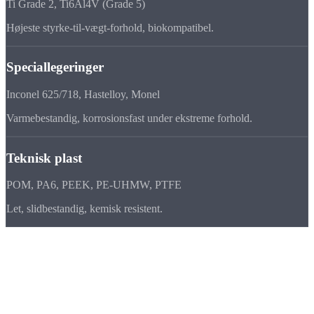
Ti Grade 2, Ti6Al4V (Grade 5)
Højeste styrke-til-vægt-forhold, biokompatibel.
Speciallegeringer
Inconel 625/718, Hastelloy, Monel
Varmebestandig, korrosionsfast under ekstreme forhold.
Teknisk plast
POM, PA6, PEEK, PE-UHMW, PTFE
Let, slidbestandig, kemisk resistent.
Overflader
Overflade
behandling
Vi koordinerer alle overfladebehandlinger med certificerede
partnere.