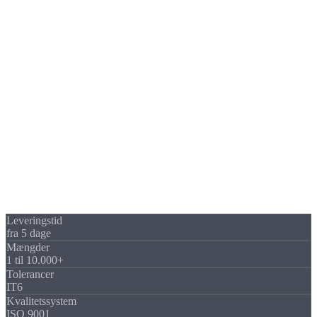
Fleksibilitet
Kapacitetsbundet
stk./parti
Vedligeholdelse &
Inkluderet
Eget ansvar
opstilling
Teknologiadgang
3-akset til 5-akset
Kun egne maskiner
Straks op- og
Ny investering
Skalerbarhed
nedskalerbar
nødvendig
Dine fordele
Hvorfor
lønfremstilling
?
Lønfremstilling giver dig maksimal fleksibilitet med minimal
kapitalbinding. Ingen maskinpark, ingen specialiserede
medarbejdere, ingen vedligeholdelse, og stadig
præcision på højeste
niveau
.
Leveringstid
fra 5 dage
Mængder
1 til 10.000+
Tolerancer
IT6
Kvalitetssystem
ISO 9001