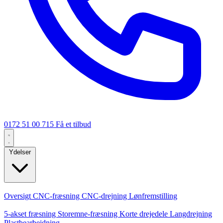
0172 51 00 715
Få et tilbud
Ydelser
Kerneydelser
Oversigt
CNC-fræsning
CNC-drejning
Lønfremstilling
Specialiseringer
5-akset fræsning
Storemne-fræsning
Korte drejedele
Langdrejning
Plastbearbejdning