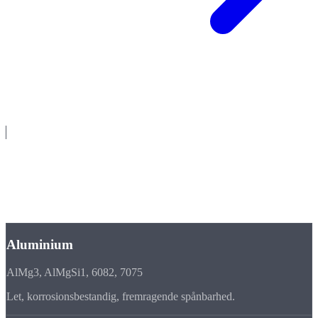
Materialer
Materialemangfoldighed i
lønfremstilling
Vi bearbejder alle gængse metaller og tekniske plastmaterialer.
Aluminium
AlMg3, AlMgSi1, 6082, 7075
Let, korrosionsbestandig, fremragende spånbarhed.