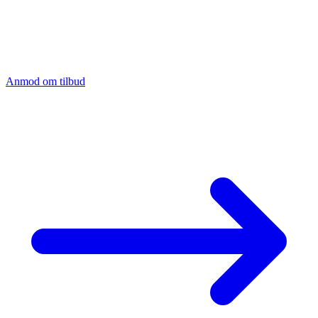
CNC-lønfremstilling betyder: du leverer tegningen, vi fremstiller
delen. Strobel Industry er lønproducent for fræsedele og drejedele
fra 1 stk. Vi bearbejder aluminium, stål, rustfrit stål og plast.
Leveringstid standarddele: 2-3 uger.
Anmod om tilbud