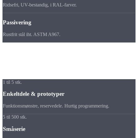
Ridsefri, UV-bestandig, i RAL-farver.
Passivering
Rustfrit stål iht. ASTM A967.
Mængder
Fra enkeltdele til
storserie
Vores CNC-lønfremstilling dækker hele mængdespektret.
1 til 5 stk.
Enkeltdele & prototyper
Funktionsmønstre, reservedele. Hurtig programmering.
5 til 500 stk.
Småserie