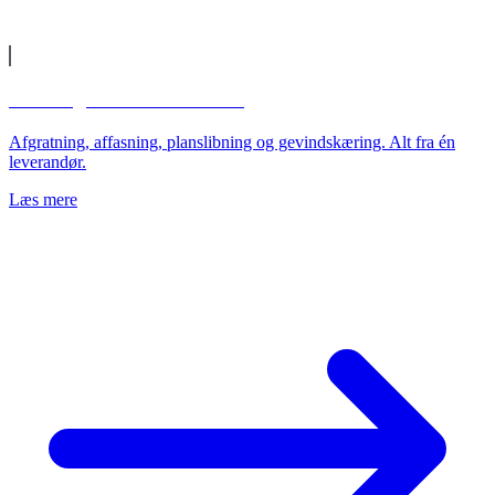
Slibning & efterbehandling
Afgratning, affasning, planslibning og gevindskæring. Alt fra én
leverandør.
Læs mere