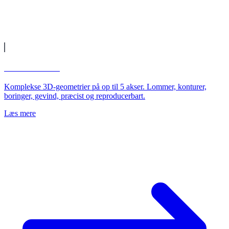
CNC-fræsning
Komplekse 3D-geometrier på op til 5 akser. Lommer, konturer,
boringer, gevind, præcist og reproducerbart.
Læs mere