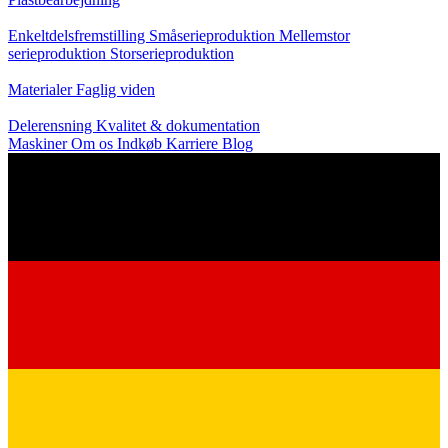
Produktion
Enkeltdelsfremstilling
Småserieproduktion
Mellemstor
serieproduktion
Storserieproduktion
Viden
Materialer
Faglig viden
Service
Delerensning
Kvalitet & dokumentation
Maskiner
Om os
Indkøb
Karriere
Blog