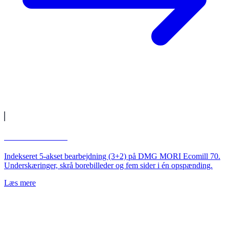
5-akset fræsning
Indekseret 5-akset bearbejdning (3+2) på DMG MORI Ecomill 70.
Underskæringer, skrå borebilleder og fem sider i én opspænding.
Læs mere