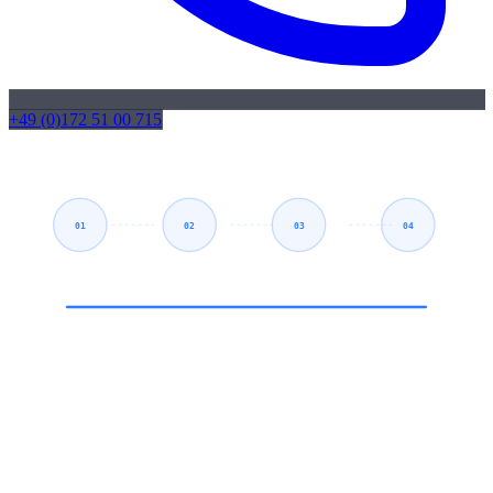
+49 (0)172 51 00 715
01
02
03
04
Forespørgsel
CAD/CAM
Produktion
Forsendelse
Princippet
Hvad er
lønfremstilling
?
Ved CNC-lønfremstilling overtager et specialiseret værksted
bearbejdningen af emner på vegne af kunden. Du leverer
tegning
eller 3D-model
, og vi fremstiller delene på vores CNC-maskiner.