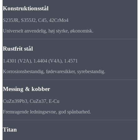
Konstruktionsstål
S235JR, S355J2, C45, 42CrMo4
Universelt anvendelig, høj styrke, økonomisk.
Rustfrit stål
1.4301 (V2A), 1.4404 (V4A), 1.4571
Korrosionsbestandig, fødevaresikker, syrebestandig.
Messing & kobber
CuZn39Pb3, CuZn37, E-Cu
Fremragende ledningsevne, god spånbarhed.
Titan