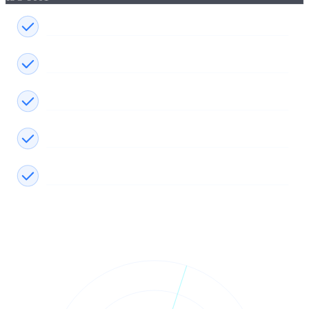
Ingen investering i egne maskiner
Fleksibel kapacitet, 1 til 10.000 stk.
Straks klar, ingen opstillingstid
ISO 9001-kvalitetsstandard
Ekspresproduktion efter aftale