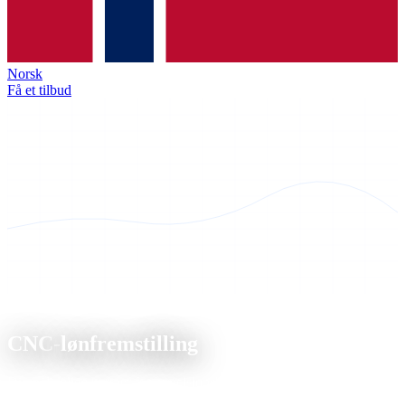
Norsk
Få et tilbud
Kernekompetence
CNC-
lønfremstilling
Din pålidelige partner for præcisionsbearbejdning, fra enkeltdele til
serieproduktion i højeste kvalitet.