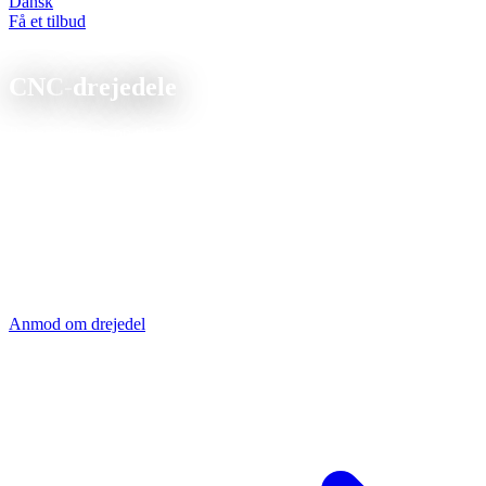
Dansk
Få et tilbud
CNC-drejning
CNC-
drejedele
Patrondrejning op til Ø 250 mm på DMG MORI NLX 2000,
flanger, bøsninger, tandhjul og komplekse geometrier i alle
bearbejdelige materialer. ISO 9001-certificeret kvalitet fra
Sierksdorf.
Kurzdrehteile bis Ø32 mm aus Stangenmaterial auf der Traub TNL
32. Automatenstähle, Messing und Aluminium laufen mannlos in
Großserie, Zykluszeiten ab 10 Sekunden, reproduzierbare Präzision
bis IT6.
Anmod om drejedel