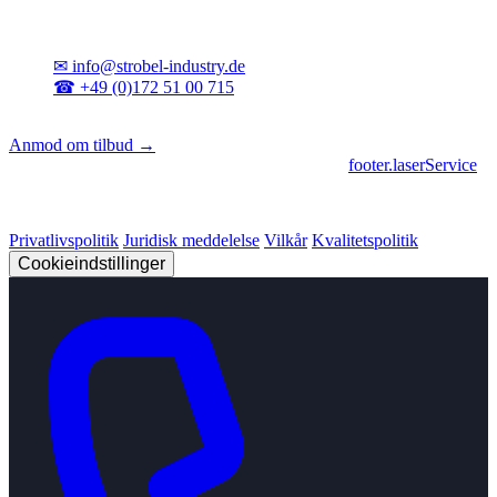
Kontakt
✉
info@strobel-industry.de
☎
+49 (0)172 51 00 715
📍
Sierksdorf, Nordtyskland
Anmod om tilbud →
footer.geschaeftsbereiche
|
footer.cncFertigung
•
footer.laserService
© 2026 Strobel Industry. Alle rettigheder forbeholdes.
Privatlivspolitik
Juridisk meddelelse
Vilkår
Kvalitetspolitik
Cookieindstillinger