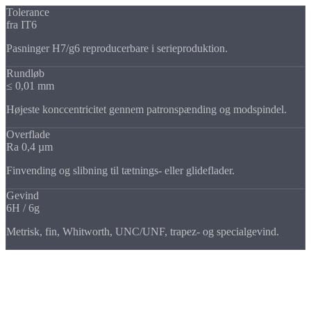
Tolerance
fra IT6
Pasninger H7/g6 reproducerbare i serieproduktion.
Rundløb
≤ 0,01 mm
Højeste konccentricitet gennem patronspænding og modspindel.
Overflade
Ra 0,4 µm
Finvending og slibning til tætnings- eller glideflader.
Gevind
6H / 6g
Metrisk, fin, Whitworth, UNC/UNF, trapez- og specialgevind.
Overfladebehandling via certificerede partnere: anodisering,
forzinkning, fornikling, hærdning, pulverlakering, passivering.
Seriestørrelser