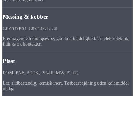
Messing & kobber
CuZn39Pb3, CuZn37, E-Cu
Fremragende ledningsevne, god bearbejdelighed. Til elektroteknik,
fittings og kontakter.
Plast
POM, PA6, PEEK, PE-UHMW, PTFE
Let, slidbestandig, kemisk inert. Tørbearbejdning uden kølemiddel
mulig.
Præcision
Tolerancer &
overflader
På NLX 2000 opnår vi snævreste dimensionstolerancer og
overfladekvaliteter, der leverer monteringsklare dele.