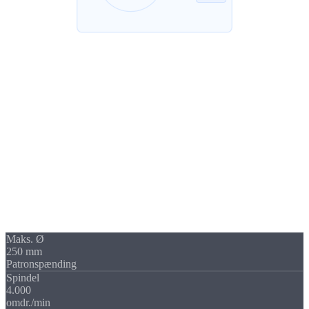
Maskinpark
NLX 2000
patrondrejning
På vores
DMG MORI NLX 2000
producerer vi CNC-drejedele i
klassisk patronspænding. Emnet spændes i en 3-kæbepatron og kan
bearbejdes fra begge sider, ideel til
store diametre og kompakte
geometrier
.
I modsætning til langdrejning er der ingen føringsbøsning. I stedet
bearbejder vi emner op til Ø 250 mm, fra enkeltdele og småserier til
automatiseret serieproduktion med stangmagasin.
Maks. Ø
250 mm
Patronspænding
Spindel
4.000
omdr./min