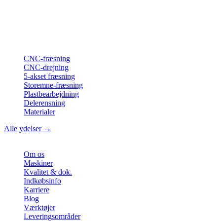
Din partner for
præcis CNC-lønfremstilling
, fræsning, drejning &
langdrejning fra Nordtyskland.
ISO-konform
•
Made in Germany
Ydelser
CNC-fræsning
CNC-drejning
5-akset fræsning
Storemne-fræsning
Plastbearbejdning
Delerensning
Materialer
Alle ydelser →
Virksomhed
Om os
Maskiner
Kvalitet & dok.
Indkøbsinfo
Karriere
Blog
Værktøjer
Leveringsområder