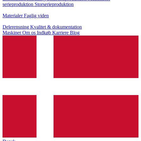
serieproduktion
Storserieproduktion
Viden
Materialer
Faglig viden
Service
Delerensning
Kvalitet & dokumentation
Maskiner
Om os
Indkøb
Karriere
Blog