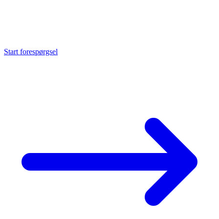
Anmod om
CNC-drejedele
Send os din tegning. Vi beregner enhedspris og leveringstid inden
for 24 timer.
Start forespørgsel