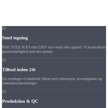
I 4 trin til din
færdige del
Fra forespørgsel til levering, vores bestillingsproces er enkel,
gennemsigtig og optimeret til hastighed.
01
Send tegning
PDF, STEP, IGES eller DXF via e-mail eller upload. Vi kontrollerer
gennemførlighed med det samme.
02
Tilbud inden 24t
Du modtager et bindende tilbud med enhedspris, leveringsdato og
materialeomkostninger.
03
Produktion & QC