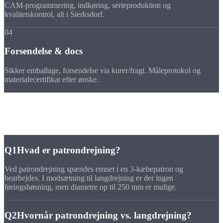
CAM-programmering, indkøring, serieproduktion og
kvalitetskontrol, alt i Sierksdorf.
04
Forsendelse & docs
Sikker emballage, forsendelse via kurer/fragt. Måleprotokol og
materialecertifikat efter ønske.
FAQ
Ofte stillede
spørgsmål
Q1
Hvad er patrondrejning?
Ved patrondrejning spændes emnet i en 3-kæbepatron og
bearbejdes. I modsætning til langdrejning er der ingen
føringsbøsning, men diametre op til 250 mm er mulige.
Q2
Hvornår patrondrejning vs. langdrejning?