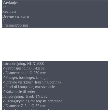
Værktøjer
12
Revolver
Drevne værktøjer
Ja
Fræsning/boring
Sammenligning
Patron- vs.
langdrejning
Hvilken metode passer til din del? Forskellen ligger i emnets føring
og de opnåelige dimensioner.
Patrondrejning, NLX 2000
✓
Patronspænding (3-kæbe)
✓
Diametre op til Ø 250 mm
✓
Flanger, bøsninger, tandhjul
✓
Drevne værktøjer (fræsning/boring)
✓
Ideel til kompakte, massive dele
✓
Enkeltdele til serier
Langdrejning, Traub TNL 32
✓
Føringsbøsning for højeste præcision
✓
Diametre Ø 3 til Ø 32 mm