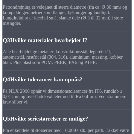
Patrondrejning er velegnet til større diametre (fra ca. Ø 30 mm) og
kompakte geometrier som flanger, bøsninger og tandhjul.
Langdrejning er ideel til små, slanke dele (Ø 3 til 32 mm) i store
mængder.
Q3
Hvilke materialer bearbejder I?
Alle bearbejdelige metaller: konstruktionsstål, legeret stål,
automatstål, rustfrit stål (304, 316), aluminium, messing, kobber,
titan. Plus plast som POM, PEEK, PA6 og PTFE.
Q4
Hvilke tolerancer kan opnås?
På NLX 2000 opnår vi dimensionstolerancer fra IT6, rundløb ≤
0,01 mm og overfladekvaliteter ned til Ra 0,4 µm. Ved strammere
krav sliber vi.
Q5
Hvilke seriestørrelser er mulige?
Fra enkeltdele til storserier med 10.000+ stk. per parti. Takket være