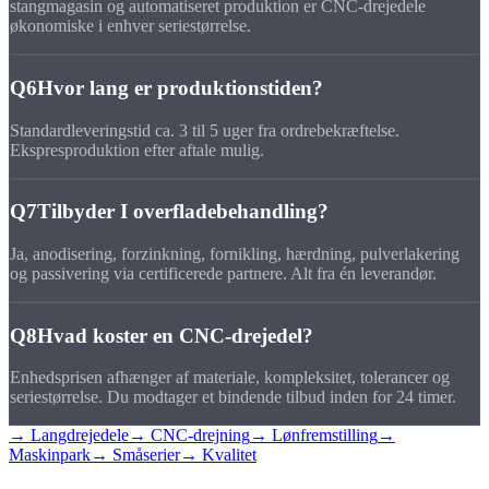
stangmagasin og automatiseret produktion er CNC-drejedele
økonomiske i enhver seriestørrelse.
Q6
Hvor lang er produktionstiden?
Standardleveringstid ca. 3 til 5 uger fra ordrebekræftelse.
Ekspresproduktion efter aftale mulig.
Q7
Tilbyder I overfladebehandling?
Ja, anodisering, forzinkning, fornikling, hærdning, pulverlakering
og passivering via certificerede partnere. Alt fra én leverandør.
Q8
Hvad koster en CNC-drejedel?
Enhedsprisen afhænger af materiale, kompleksitet, tolerancer og
seriestørrelse. Du modtager et bindende tilbud inden for 24 timer.
→ Langdrejedele
→ CNC-drejning
→ Lønfremstilling
→
Maskinpark
→ Småserier
→ Kvalitet