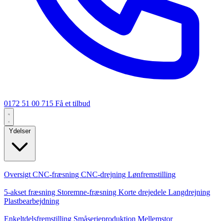
0172 51 00 715
Få et tilbud
Ydelser
Kerneydelser
Oversigt
CNC-fræsning
CNC-drejning
Lønfremstilling
Specialiseringer
5-akset fræsning
Storemne-fræsning
Korte drejedele
Langdrejning
Plastbearbejdning
Produktion
Enkeltdelsfremstilling
Småserieproduktion
Mellemstor