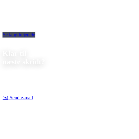
Se langdrejedele
Kontakt
Klar til
næste skridt?
Lad os drøfte dit næste projekt sammen. Vi tilbyder
uforpligtende
rådgivning om gennemførlighed og pris.
Strobel Industry Team
✉️
Send e-mail