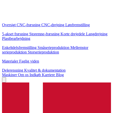
Kerneydelser
Oversigt
CNC-fræsning
CNC-drejning
Lønfremstilling
Specialiseringer
5-akset fræsning
Storemne-fræsning
Korte drejedele
Langdrejning
Plastbearbejdning
Produktion
Enkeltdelsfremstilling
Småserieproduktion
Mellemstor
serieproduktion
Storserieproduktion
Viden
Materialer
Faglig viden
Service
Delerensning
Kvalitet & dokumentation
Maskiner
Om os
Indkøb
Karriere
Blog