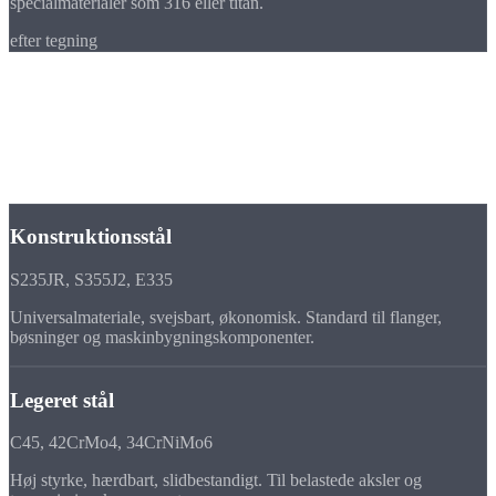
specialmaterialer som 316 eller titan.
efter tegning
Materialer
Materiale-
alsidighed
Vi drejer alle gængse metaller og tekniske plaster. Materiale tilskåret,
speciallegeringer efter ønske.
Konstruktionsstål
S235JR, S355J2, E335
Universalmateriale, svejsbart, økonomisk. Standard til flanger,
bøsninger og maskinbygningskomponenter.
Legeret stål
C45, 42CrMo4, 34CrNiMo6
Høj styrke, hærdbart, slidbestandigt. Til belastede aksler og