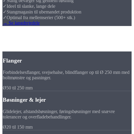
✓
Stang bevæger sig gennem bøsning
✓
Ideel til slanke, lange dele
✓
Stangmagasin til ubemandet produktion
✓
Optimal fra mellemserier (500+ stk.)
→ Se langdrejedele
Deleområde
Typiske
CNC-drejedele
Flanger
Forbindelsesflanger, svejsehalse, blindflanger op til Ø 250 mm med
boltmønstre og pasninger.
Ø50 til 250 mm
Bøsninger & lejer
Glidelejer, afstandsbøsninger, føringsbøsninger med snævre
tolerancer og overfladebehandlinger.
Ø20 til 150 mm