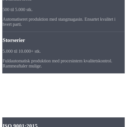
500 til 5.000 stk.
Automatiseret produktion med stangmagasin. Ensartet kvalitet i
hvert parti.
Storserier
5.000 til 10.000+ stk.
Fuldautomatisk produktion med procesintern kvalitetskontrol.
Rammeaftaler mulige.
Kvalitet
Kvalitets-
sikring
Som ISO 9001-certificeret virksomhed dokumenterer vi hvert
produktionstrin, fra varemodtagelse til afsluttende
dimensionskontrol.
ISO 9001:2015