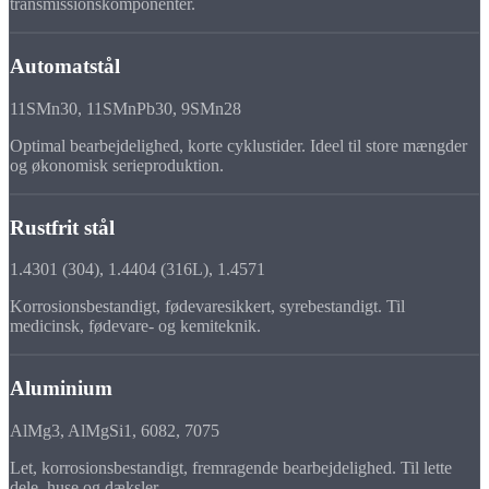
transmissionskomponenter.
Automatstål
11SMn30, 11SMnPb30, 9SMn28
Optimal bearbejdelighed, korte cyklustider. Ideel til store mængder
og økonomisk serieproduktion.
Rustfrit stål
1.4301 (304), 1.4404 (316L), 1.4571
Korrosionsbestandigt, fødevaresikkert, syrebestandigt. Til
medicinsk, fødevare- og kemiteknik.
Aluminium
AlMg3, AlMgSi1, 6082, 7075
Let, korrosionsbestandigt, fremragende bearbejdelighed. Til lette
dele, huse og dæksler.