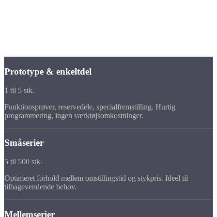
Fra prototype til
storserie
Om det er prototype eller 10.000-stk. serie, på NLX 2000
producerer vi økonomisk i enhver seriestørrelse.
Prototype & enkeltdel
1 til 5 stk.
Funktionsprøver, reservedele, specialfremstilling. Hurtig
programmering, ingen værktøjsomkostninger.
Småserier
5 til 500 stk.
Optimeret forhold mellem omstillingstid og stykpris. Ideel til
tilbagevendende behov.
Mellemserier