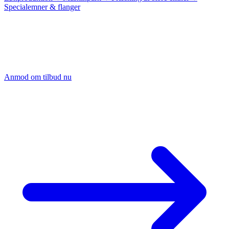
Specialemner & flanger
Forespørg på
fræsedel i stål
Send os din tegning eller STEP-fil, så udarbejder vi et bindende
tilbud på din fræsedel i rustfrit stål eller stål inden for 24 timer.
Anmod om tilbud nu