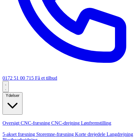
0172 51 00 715
Få et tilbud
Ydelser
Kerneydelser
Oversigt
CNC-fræsning
CNC-drejning
Lønfremstilling
Specialiseringer
5-akset fræsning
Storemne-fræsning
Korte drejedele
Langdrejning
Plastbearbejdning