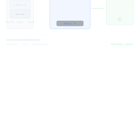
1.4404 V4A
42CrMo4
✓
PLATTE · BLOCK · FLACH
ECOMILL 70
EDELSTAHL · STAHL · WERKZEUGSTAHL
FERTIGTEIL GEPRÜFT
Kompetence
CNC-fræsning i
rustfrit stål & stål
Få produceret fræsedele i rustfrit stål og stål: disse materialer stiller
høje krav, lave skærehastigheder, store skærekræfter og kraftig
varmeudvikling. Som din producent sætter vi stabile maskiner, det
rigtige værktøjsvalg og indekseret 5-akset bearbejdning ind, så
komplekse geometrier bliver til i én opspænding.
På vores DMG Mori Ecomill 70 (vandringer 700 × 560 × 510 mm)
producerer vi fræsedele i alle gængse rustfri og almindelige
stålsorter. Den indekserede 5. akse tillader underskæringer, skrå
boringer og friformflader uden omspænding.