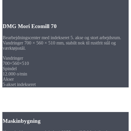
DMG Mori Ecomill 70
Bearbejdningscenter med indekseret 5. akse og stort arbejdsrum.
Vandringer 700 × 560 × 510 mm, stabilt nok til rustfrit stål og
værktøjsstål.
Vandringer
700×560×510
Spindel
12.000 o/min
Akser
5-akset indekseret
Brancher
Fræsedele i stål til
din branche
Maskinbygning