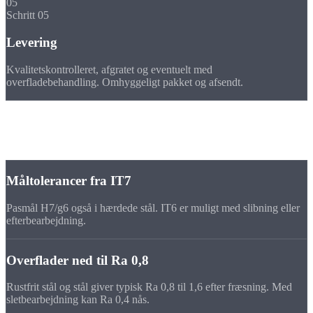
05
Schritt 05
Levering
Kvalitetskontrolleret, afgratet og eventuelt med
overfladebehandling. Omhyggeligt pakket og afsendt.
Tolerancer
Præcision på
fræsedele i stål
Måltolerancer fra IT7
Pasmål H7/g6 også i hærdede stål. IT6 er muligt med slibning eller
efterbearbejdning.
Overflader ned til Ra 0,8
Rustfrit stål og stål giver typisk Ra 0,8 til 1,6 efter fræsning. Med
sletbearbejdning kan Ra 0,4 nås.