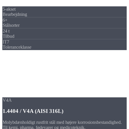
5-akset
Bearbejdning
6+
Stålsorter
24 t
Tilbud
IT7
Toleranceklasse
Materialer
Rustfri & almindelige stålsorter
til
fræsedele
Fra korrosionsbestandigt V4A til højtbelastbart værktøjsstål, vi
fræser det rigtige materiale til din anvendelse.
V4A
1.4404 / V4A (AISI 316L)
Molybdænholdigt rustfrit stål med højere korrosionsbestandighed.
Til kemi, pharma, fødevarer og medicoteknik.