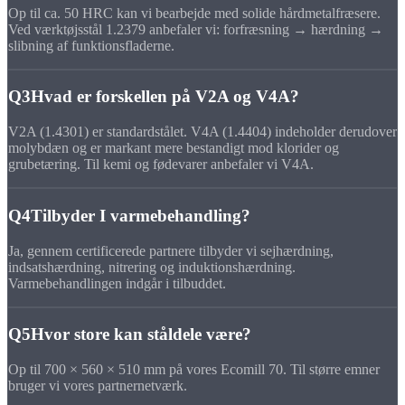
Op til ca. 50 HRC kan vi bearbejde med solide hårdmetalfræsere.
Ved værktøjsstål 1.2379 anbefaler vi: forfræsning → hærdning →
slibning af funktionsfladerne.
Q3
Hvad er forskellen på V2A og V4A?
V2A (1.4301) er standardstålet. V4A (1.4404) indeholder derudover
molybdæn og er markant mere bestandigt mod klorider og
grubetæring. Til kemi og fødevarer anbefaler vi V4A.
Q4
Tilbyder I varmebehandling?
Ja, gennem certificerede partnere tilbyder vi sejhærdning,
indsatshærdning, nitrering og induktionshærdning.
Varmebehandlingen indgår i tilbuddet.
Q5
Hvor store kan ståldele være?
Op til 700 × 560 × 510 mm på vores Ecomill 70. Til større emner
bruger vi vores partnernetværk.