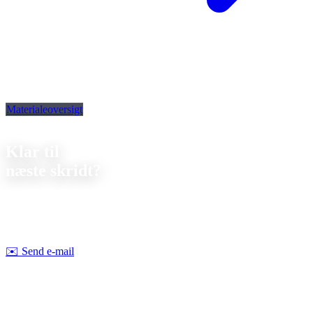
Materialeoversigt
Kontakt
Klar til
næste skridt?
Lad os drøfte dit næste projekt sammen. Vi tilbyder
uforpligtende
rådgivning om gennemførlighed og pris.
Strobel Industry Team
✉️
Send e-mail