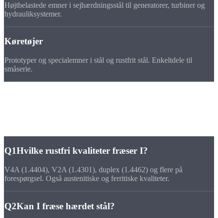
Højtbelastede emner i sejhærdningsstål til generatorer, turbiner og
hydrauliksystemer.
Køretøjer
Prototyper og specialemner i stål og rustfrit stål. Enkeltdele til
småserie.
FAQ
Spørgsmål om fræsedele i
rustfrit stål &
stål
Q1
Hvilke rustfri kvaliteter fræser I?
V4A (1.4404), V2A (1.4301), duplex (1.4462) og flere på
forespørgsel. Også austenitiske og ferritiske kvaliteter.
Q2
Kan I fræse hærdet stål?