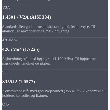
V2A
1.4301 / V2A (AISI 304)
Standardstålet: god korrosionsbestandighed, let at svejse. Til
almindelige anvendelser og maskinbygning.
42CrMo4
42CrMo4 (1.7225)
Sejhærdningsstål med høj styrke (1.100 MPa). Til højtbelastede
maskindele, tandhjul og aksler.
S355
S355J2 (1.0577)
Konstruktionsstål med god svejsbarhed (355 MPa). Økonomisk til
holdere, konsoller og fixturer.
C45