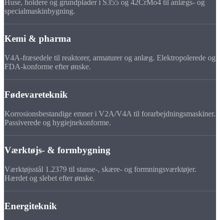
Huse, holdere og grundplader i S355 og 42CrMo4 til anlægs- og
specialmaskinbygning.
Kemi & pharma
V4A-fræsedele til reaktorer, armaturer og anlæg. Elektropolerede og
FDA-konforme efter ønske.
Fødevareteknik
Korrosionsbestandige emner i V2A/V4A til forarbejdningsmaskiner.
Passiverede og hygiejnekonforme.
Værktøjs- & formbygning
Værktøjsstål 1.2379 til stanse-, skære- og formningsværktøjer.
Hærdet og slebet efter ønske.
Energiteknik