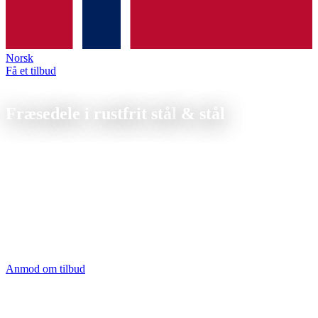
Norsk
Få et tilbud
Fræsedele i rustfrit stål & stål
Fræsedele i rustfrit stål
& stål
Få produceret fræsedele i rustfrit stål og stål, din leverandør af V4A,
V2A og 42CrMo4. Indekseret 5-akset bearbejdning på DMG Mori
Ecomill 70, fra 1 stk.
Fræsedele i rustfrit stål og stål bearbejder vi 3-akset og indekseret 5-
akset. Typiske materialer: 1.4301 (V2A), 1.4404 (V4A), S355 og
42CrMo4. Rustfrit stål kræver tilpassede skæredata og stabil
opspænding, og vi når tolerancer op til IT7 og Ra 0,8 µm.
Komplekse underskæringer og friformflader i én opspænding.
Anmod om tilbud