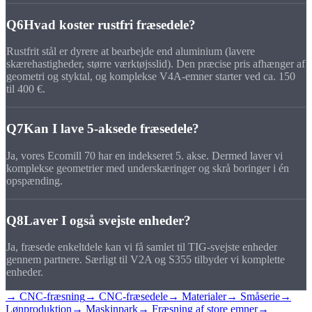
Q6
Hvad koster rustfri fræsedele?
Rustfrit stål er dyrere at bearbejde end aluminium (lavere
skærehastigheder, større værktøjsslid). Den præcise pris afhænger af
geometri og styktal, og komplekse V4A-emner starter ved ca. 150
til 400 €.
Q7
Kan I lave 5-aksede fræsedele?
Ja, vores Ecomill 70 har en indekseret 5. akse. Dermed laver vi
komplekse geometrier med underskæringer og skrå boringer i én
opspænding.
Q8
Laver I også svejste enheder?
Ja, fræsede enkeltdele kan vi få samlet til TIG-svejste enheder
gennem partnere. Særligt til V2A og S355 tilbyder vi komplette
enheder.
→ CNC-fræsning
→ CNC-fræsedele
→ Materialer
→ Småserie
→
Lønproduktion
→ Maskinpark
→ Fræsning af store emner
→