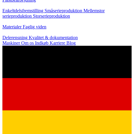
Produktion
Enkeltdelsfremstilling
Småserieproduktion
Mellemstor
serieproduktion
Storserieproduktion
Viden
Materialer
Faglig viden
Service
Delerensning
Kvalitet & dokumentation
Maskiner
Om os
Indkøb
Karriere
Blog