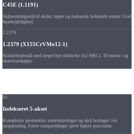
C45E (1.1191)
Sejhærdningsstål til aksler, tappe og mekanisk belastede emner. God
bearbejdelighed.
1.2379
1.2379 (X155CrVMo12-1)
Koldarbejdsstål med meget høj slidstyrke (62 HRC). Til stanse- og
skæreværktøjer.
Fordele
Fordelene ved vores
fræsning i stål
01
Indekseret 5-akset
Komplekse geometrier, underskæringer og skrå boringer i én
opspænding. Færre omspændinger giver højere præcision.