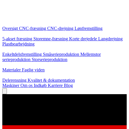
Kerneydelser
Oversigt
CNC-fræsning
CNC-drejning
Lønfremstilling
Specialiseringer
5-akset fræsning
Storemne-fræsning
Korte drejedele
Langdrejning
Plastbearbejdning
Produktion
Enkeltdelsfremstilling
Småserieproduktion
Mellemstor
serieproduktion
Storserieproduktion
Viden
Materialer
Faglig viden
Service
Delerensning
Kvalitet & dokumentation
Maskiner
Om os
Indkøb
Karriere
Blog