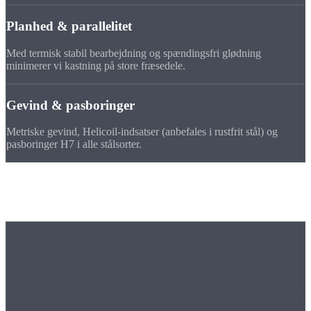
Planhed & parallelitet
Med termisk stabil bearbejdning og spændingsfri glødning
minimerer vi kastning på store fræsedele.
Gevind & pasboringer
Metriske gevind, Helicoil-indsatser (anbefales i rustfrit stål) og
pasboringer H7 i alle stålsorter.
Maskinpark
Vores fræsemaskine til
rustfrit stål & stål