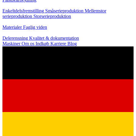
Produktion
Enkeltdelsfremstilling
Småserieproduktion
Mellemstor
serieproduktion
Storserieproduktion
Viden
Materialer
Faglig viden
Service
Delerensning
Kvalitet & dokumentation
Maskiner
Om os
Indkøb
Karriere
Blog