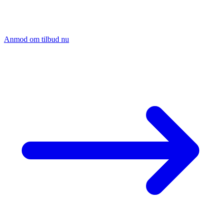
Send os din tegning med styktal, så anbefaler vi den optimale
legering og kalkulerer din seriepris.
Anmod om tilbud nu