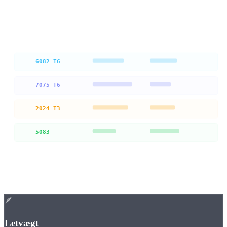
Valget af legering bestemmer styrke, korrosionsbestandighed og
overfladekvalitet. Vi rådgiver dig om, hvilken legering der er
optimal til din anvendelse.
Legierung
Festigkeit
Zerspanung
6082 T6
7075 T6
2024 T3
5083
Fordele
Fordele ved
aluminiumserier
🪶
Letvægt