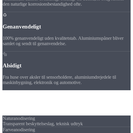
den naturlige korrosionsbestandighed ofte.
♻️
Genanvendeligt
100% genanvendeligt uden kvalitetstab. Aluminiumspåner bliver
samlet og sendt til genanvendelse.
🔩
Alsidigt
Fra huse over aksler til sensorholdere, aluminiumdrejedele til
maskinbygning, elektronik og automotive.
Overflader
Overflade
muligheder
Naturanodisering
Transparent beskyttelseslag, teknisk udtryk
Farveanodisering