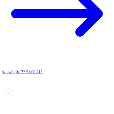
📞
+49 (0)172 51 00 715
Vi svarer typisk inden for 24 timer.
Din partner for
præcis CNC-lønfremstilling
, fræsning, drejning &
langdrejning fra Nordtyskland.