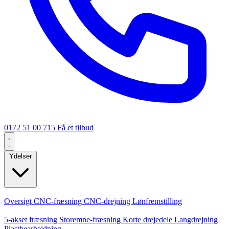
0172 51 00 715
Få et tilbud
Ydelser
Kerneydelser
Oversigt
CNC-fræsning
CNC-drejning
Lønfremstilling
Specialiseringer
5-akset fræsning
Storemne-fræsning
Korte drejedele
Langdrejning
Plastbearbejdning