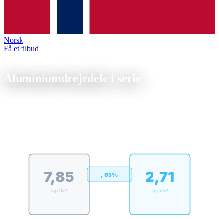
Norsk
Få et tilbud
Letvægt
Aluminiumdrejedele
i serie
Lette, korrosionsbestandige serieemner i aluminium, hurtigt
bearbejdet, kan anodiseres og 65% lettere end stål. Ideelt til serier fra
10 stk.
Gewichtsvergleich, gleiches Volumen
7,85
2,71
, 65%
kg/dm³
kg/dm³