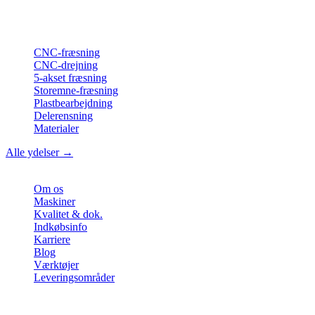
ISO-konform
•
Made in Germany
Ydelser
CNC-fræsning
CNC-drejning
5-akset fræsning
Storemne-fræsning
Plastbearbejdning
Delerensning
Materialer
Alle ydelser →
Virksomhed
Om os
Maskiner
Kvalitet & dok.
Indkøbsinfo
Karriere
Blog
Værktøjer
Leveringsområder
Kontakt