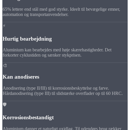
65% lettere end stål med god styrke. Ideelt til bevægelige emner,
automation og transportanvendelser.
⚡
Hurtig bearbejdning
Aluminium kan bearbejdes med høje skærehastigheder. Det
forkorter cyklustiden og sænker stykprisen.
🎨
Kan anodiseres
Anodisering (type II/III) til korrosionsbeskyttelse og farve.
Hårdanodisering (type III) til slidstærke overflader op til 60 HRC.
🛡️
Korrosionsbestandigt
Aluminium danner et naturligt oxidlag. Til udendørs brug rækker