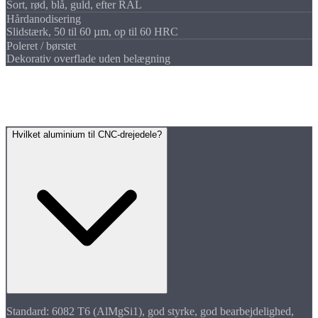
Sort, rød, blå, guld, efter RAL
Hårdanodisering
Slidstærk, 50 til 60 µm, op til 60 HRC
Poleret / børstet
Dekorativ overflade uden belægning
FAQ
Ofte stillede
spørgsmål
Hvilket aluminium til CNC-drejedele?
Standard: 6082 T6 (AlMgSi1), god styrke, god bearbejdelighed,