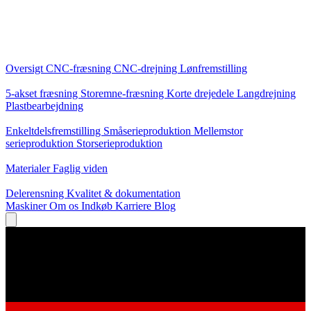
Kerneydelser
Oversigt
CNC-fræsning
CNC-drejning
Lønfremstilling
Specialiseringer
5-akset fræsning
Storemne-fræsning
Korte drejedele
Langdrejning
Plastbearbejdning
Produktion
Enkeltdelsfremstilling
Småserieproduktion
Mellemstor
serieproduktion
Storserieproduktion
Viden
Materialer
Faglig viden
Service
Delerensning
Kvalitet & dokumentation
Maskiner
Om os
Indkøb
Karriere
Blog