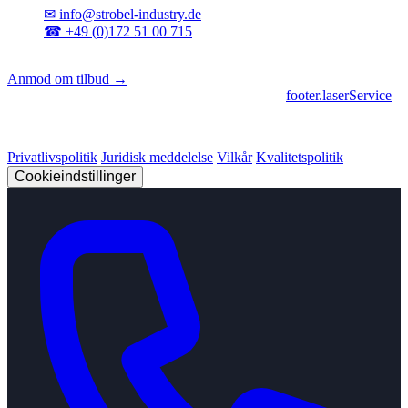
✉
info@strobel-industry.de
☎
+49 (0)172 51 00 715
📍
Sierksdorf, Nordtyskland
Anmod om tilbud →
footer.geschaeftsbereiche
|
footer.cncFertigung
•
footer.laserService
© 2026 Strobel Industry. Alle rettigheder forbeholdes.
Privatlivspolitik
Juridisk meddelelse
Vilkår
Kvalitetspolitik
Cookieindstillinger