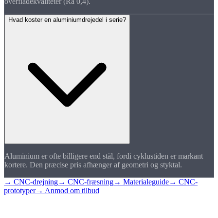
overfladekvaliteter (Ra 0,4).
Hvad koster en aluminiumdrejedel i serie?
Aluminium er ofte billigere end stål, fordi cyklustiden er markant
kortere. Den præcise pris afhænger af geometri og styktal.
→ CNC-drejning
→ CNC-fræsning
→ Materialeguide
→ CNC-
prototyper
→ Anmod om tilbud
Forespørg på
aluminiumserie