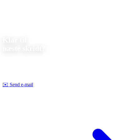
Kontakt
Klar til
næste skridt?
Lad os drøfte dit næste projekt sammen. Vi tilbyder
uforpligtende
rådgivning om gennemførlighed og pris.
Strobel Industry Team
✉️
Send e-mail