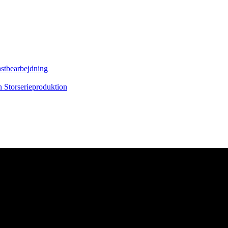
astbearbejdning
on
Storserieproduktion