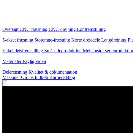
Kerneydelser
Oversigt
CNC-fræsning
CNC-drejning
Lønfremstilling
Specialiseringer
5-akset fræsning
Storemne-fræsning
Korte drejedele
Langdrejning
Pl
Produktion
Enkeltdelsfremstilling
Småserieproduktion
Mellemstor serieprodukti
Viden
Materialer
Faglig viden
Service
Delerensning
Kvalitet & dokumentation
Maskiner
Om os
Indkøb
Karriere
Blog