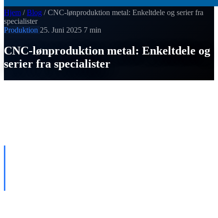
Hjem
/
Blog
/
CNC-lønproduktion metal: Enkeltdele og serier fra
specialister
Produktion
25. Juni 2025
7 min
CNC-lønproduktion metal: Enkeltdele og
serier fra specialister
SI
Thomas Strobel
Udgivet den 25. Juni 2025
HVAD BETYDER CNC-
LØNPRODUKTION I
METALSEKTOREN?
Ved
CNC-lønproduktion
producerer en specialiseret