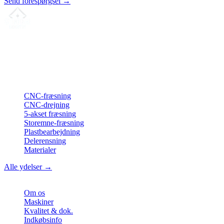
Send forespørgsel →
Din partner for
præcis CNC-lønfremstilling
, fræsning, drejning &
langdrejning fra Nordtyskland.
ISO-konform
•
Made in Germany
Ydelser
CNC-fræsning
CNC-drejning
5-akset fræsning
Storemne-fræsning
Plastbearbejdning
Delerensning
Materialer
Alle ydelser →
Virksomhed
Om os
Maskiner
Kvalitet & dok.
Indkøbsinfo