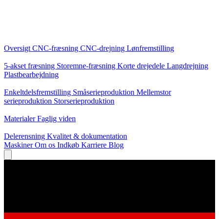
Kerneydelser
Oversigt
CNC-fræsning
CNC-drejning
Lønfremstilling
Specialiseringer
5-akset fræsning
Storemne-fræsning
Korte drejedele
Langdrejning
Plastbearbejdning
Produktion
Enkeltdelsfremstilling
Småserieproduktion
Mellemstor
serieproduktion
Storserieproduktion
Viden
Materialer
Faglig viden
Service
Delerensning
Kvalitet & dokumentation
Maskiner
Om os
Indkøb
Karriere
Blog