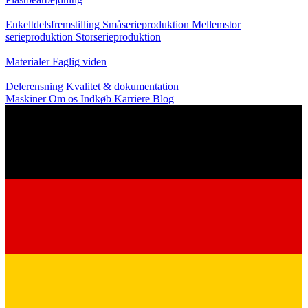
Produktion
Enkeltdelsfremstilling
Småserieproduktion
Mellemstor
serieproduktion
Storserieproduktion
Viden
Materialer
Faglig viden
Service
Delerensning
Kvalitet & dokumentation
Maskiner
Om os
Indkøb
Karriere
Blog