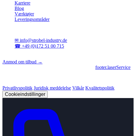
Karriere
Blog
Værktøjer
Leveringsområder
Kontakt
✉
info@strobel-industry.de
☎
+49 (0)172 51 00 715
📍
Sierksdorf, Nordtyskland
Anmod om tilbud →
footer.geschaeftsbereiche
|
footer.cncFertigung
•
footer.laserService
© 2026 Strobel Industry. Alle rettigheder forbeholdes.
Privatlivspolitik
Juridisk meddelelse
Vilkår
Kvalitetspolitik
Cookieindstillinger