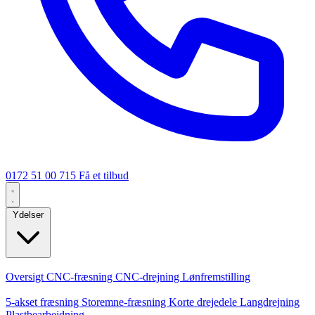
0172 51 00 715
Få et tilbud
Ydelser
Kerneydelser
Oversigt
CNC-fræsning
CNC-drejning
Lønfremstilling
Specialiseringer
5-akset fræsning
Storemne-fræsning
Korte drejedele
Langdrejning
Plastbearbejdning