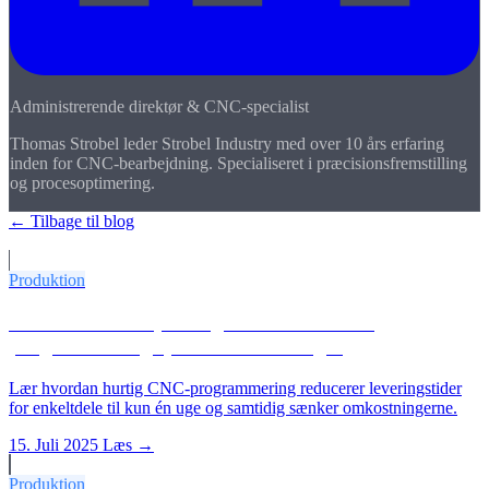
Administrerende direktør & CNC-specialist
Thomas Strobel leder Strobel Industry med over 10 års erfaring
inden for CNC-bearbejdning. Specialiseret i præcisionsfremstilling
og procesoptimering.
← Tilbage til blog
Flere artikler
Produktion
CNC-enkeltdele på 1 uge: Hvordan hurtig
programmering sparer omkostninger
Lær hvordan hurtig CNC-programmering reducerer leveringstider
for enkeltdele til kun én uge og samtidig sænker omkostningerne.
15. Juli 2025
Læs →
Produktion