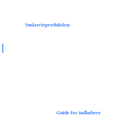
ordrer, en ekstern produktionspartner udligner dine
kapacitetsflaskehalse. Mere om fleksibel produktion i vores
artikel om
Småserieproduktion
.
LØNPRODUKTIONSPROCESSEN
1. Forespørgsel og dokumentgennemgang
Du sender din
tekniske tegning (PDF) og 3D-data
(STEP/IGES)
til producenten. De kontrollerer
dokumenterne for fuldstændighed og producerbarhed.
Detaljer finder du i vores
Guide for indkøbere
.