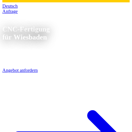
Deutsch
Anfrage
CNC Fertigung Wiesbaden
CNC-Fertigung
für Wiesbaden
Wiesbaden und das Rhein-Main-Gebiet: kurze Wege zur Chemie,
Pharma und Maschinenbau. Unsere CNC-Teile kommen per UPS in
1 Werktag - direkt über die A5/A7.
Angebot anfordern