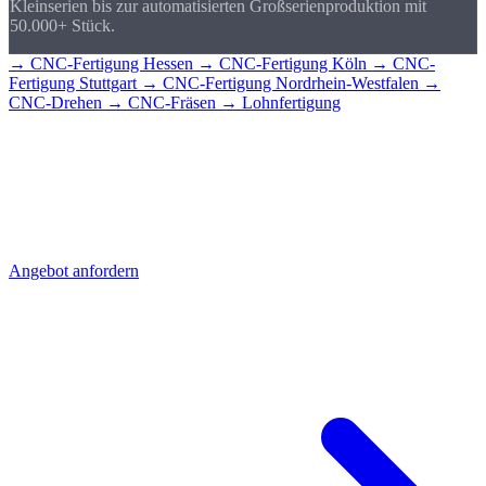
Kleinserien bis zur automatisierten Großserienproduktion mit
50.000+ Stück.
→ CNC-Fertigung Hessen
→ CNC-Fertigung Köln
→ CNC-
Fertigung Stuttgart
→ CNC-Fertigung Nordrhein-Westfalen
→
CNC-Drehen
→ CNC-Fräsen
→ Lohnfertigung
CNC-Teile für
Wiesbaden?
Senden Sie uns Ihre Zeichnung - Sie erhalten schnell ein detailliertes
Angebot mit Stückpreis und Lieferzeit. Direkt aus Sierksdorf,
geliefert nach Wiesbaden.
Angebot anfordern