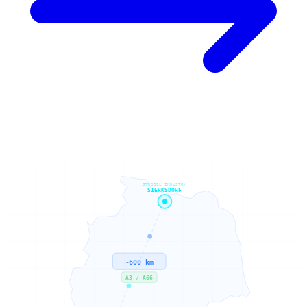
STROBEL INDUSTRY
SIERKSDORF
~600 km
A3 / A66