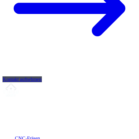
Kontakt aufnehmen
Ihr Partner für
präzise CNC-Lohnfertigung
, Fräsen, Drehen &
Langdrehen aus Sierksdorf.
ISO-konform
•
Made in Germany
Leistungen
CNC-Fräsen