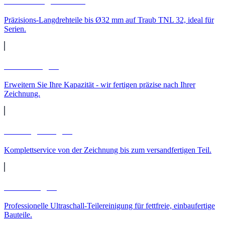
CNC-Langdrehteile
Präzisions-Langdrehteile bis Ø32 mm auf Traub TNL 32, ideal für
Serien.
Lohnfertigung
Erweitern Sie Ihre Kapazität - wir fertigen präzise nach Ihrer
Zeichnung.
Auftragsfertigung
Komplettservice von der Zeichnung bis zum versandfertigen Teil.
Teilereinigung
Professionelle Ultraschall-Teilereinigung für fettfreie, einbaufertige
Bauteile.