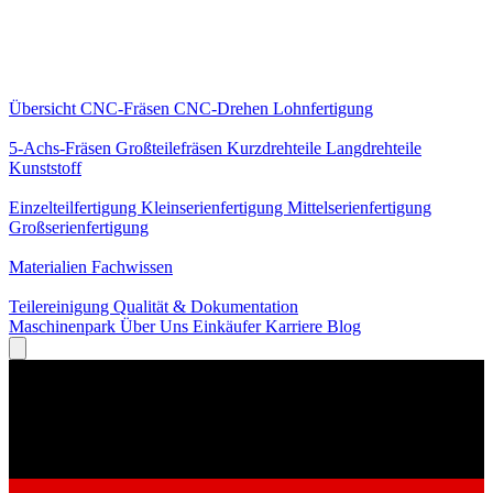
Kernleistungen
Übersicht
CNC-Fräsen
CNC-Drehen
Lohnfertigung
Spezialisierungen
5-Achs-Fräsen
Großteilefräsen
Kurzdrehteile
Langdrehteile
Kunststoff
Fertigung
Einzelteilfertigung
Kleinserienfertigung
Mittelserienfertigung
Großserienfertigung
Wissen
Materialien
Fachwissen
Service
Teilereinigung
Qualität & Dokumentation
Maschinenpark
Über Uns
Einkäufer
Karriere
Blog