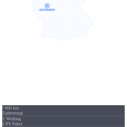
WIESBADEN
Sierksdorf → Wiesbaden
600 km -
kein Problem
Unser Standort in Sierksdorf (Schleswig-Holstein) liegt 600 km von
Wiesbaden entfernt - über A3 / A66 gut erreichbar. Trotzdem
beliefern wir regelmäßig Unternehmen in Wiesbaden und Hessen.
Die Versandkosten sind überschaubar und fallen im Verhältnis zum
Auftragswert kaum ins Gewicht.
~600 km
Entfernung
1 Werktag
UPS Paket