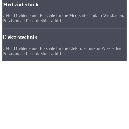
Medizintechnik
CNC-Drehteile und Frästeile für die Medizintechnik in Wiesbaden.
Präzision ab IT6, ab Stückzahl 1.
Elektrotechnik
CNC-Drehteile und Frästeile für die Elektrotechnik in Wiesbaden.
Präzision ab IT6, ab Stückzahl 1.
Deutschlandweit
zufriedene Kunden
Wir beliefern Unternehmen in ganz Deutschland - von Flensburg bis
München. Viele Kunden bevorzugen uns vor ihrem lokalen
Zulieferer, weil
Qualität, Lieferzeit, Kosten und die persönliche
Zusammenarbeit
stimmen.
★★★★★
„Für unsere Pharma-Anlage brauchten wir 40 Edelstahl-Fittings mit
Ra 0,8. Strobel hat schneller geliefert als jeder Anbieter im Rhein-
Main-Gebiet.“