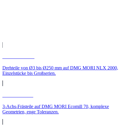
Fertigung auf unseren CNC-Maschinen, Qualitätsprüfung und
Versand direkt zu Ihnen nach Wiesbaden.
Leistungen
CNC-Leistungen für
Wiesbaden
CNC-Drehen
Drehteile von Ø3 bis Ø250 mm auf DMG MORI NLX 2000,
Einzelstücke bis Großserien.
CNC-Fräsen
3-Achs-Frästeile auf DMG MORI Ecomill 70, komplexe
Geometrien, enge Toleranzen.