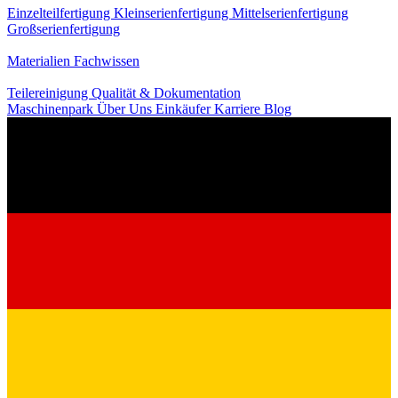
Einzelteilfertigung
Kleinserienfertigung
Mittelserienfertigung
Großserienfertigung
Wissen
Materialien
Fachwissen
Service
Teilereinigung
Qualität & Dokumentation
Maschinenpark
Über Uns
Einkäufer
Karriere
Blog