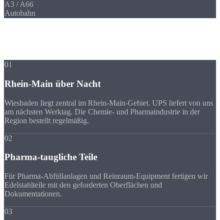
A3 / A66
Autobahn
Ihre Vorteile
Warum Strobel
trotz Entfernung?
01
Rhein-Main über Nacht
Wiesbaden liegt zentral im Rhein-Main-Gebiet. UPS liefert von uns
am nächsten Werktag. Die Chemie- und Pharmaindustrie in der
Region bestellt regelmäßig.
02
Pharma-taugliche Teile
Für Pharma-Abfüllanlagen und Reinraum-Equipment fertigen wir
Edelstahlteile mit den geforderten Oberflächen und
Dokumentationen.
03