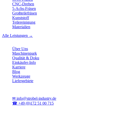
CNC-Drehen
5-Achs-Fräsen
Großteilefräsen
Kunststoff
Teilereinigung
Materialien
Alle Leistungen →
Unternehmen
Über Uns
Maschinenpark
Qualität & Doku
Einkäufer-Info
Karriere
Blog
Werkzeuge
Liefergebiete
Kontakt
✉
info@strobel-industry.de
☎
+49 (0)172 51 00 715
📍
Sierksdorf, Schleswig-Holstein