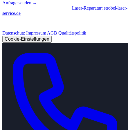
Anfrage senden →
Geschäftsbereiche
|
CNC-Fertigung
•
Laser-Reparatur: strobel-laser-
service.de
© 2026 Strobel Industry. Alle Rechte vorbehalten.
Datenschutz
Impressum
AGB
Qualitätspolitik
Cookie-Einstellungen