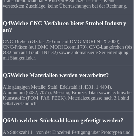
Transparent: Material + Rüstzeit + Stückzeit = Preis. Keine
versteckten Zuschläge, keine Überraschungen bei der Rechnung.
Q4
Welche CNC-Verfahren bietet Strobel Industry
an?
CNC-Drehen (Ø3 bis 250 mm auf DMG MORI NLX 2000),
CNC-Fräsen (auf DMG MORI Ecomill 70), CNC-Langdrehen (bis
Ø32 mm auf Traub TNL 32) sowie automatisierte Serienfertigung
mit Stangenlader.
Q5
Welche Materialien werden verarbeitet?
Alle gängigen Metalle: Stahl, Edelstahl (1.4301, 1.4404),
Aluminium (6082, 7075), Messing, Bronze, Titan sowie technische
Kunststoffe (POM, PA6, PEEK). Materialzeugnisse nach 3.1 sind
selbstverständlich.
Q6
Ab welcher Stückzahl kann gefertigt werden?
Ab Stückzahl 1 - von der Einzelteil-Fertigung über Prototypen und