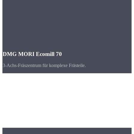
DMG MORI Ecomill 70
3-Achs-Fräszentrum für komplexe Frästeile.
Branchen
CNC-Teile für
Wiesbaden & Hessen
Wiesbaden und das Rhein-Main-Gebiet bilden einen der stärksten
Wirtschaftsräume Deutschlands mit Maschinenbau, Chemie und
Automobilindustrie.