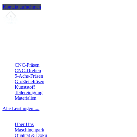
Kontakt aufnehmen
Ihr Partner für
präzise CNC-Lohnfertigung
, Fräsen, Drehen &
Langdrehen aus Sierksdorf.
ISO-konform
•
Made in Germany
Leistungen
CNC-Fräsen
CNC-Drehen
5-Achs-Fräsen
Großteilefräsen
Kunststoff
Teilereinigung
Materialien
Alle Leistungen →
Unternehmen
Über Uns
Maschinenpark
Qualität & Doku