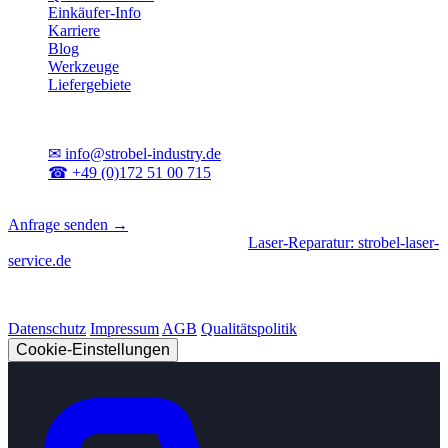
Einkäufer-Info
Karriere
Blog
Werkzeuge
Liefergebiete
Kontakt
✉
info@strobel-industry.de
☎
+49 (0)172 51 00 715
📍
Sierksdorf, Schleswig-Holstein
Anfrage senden →
Geschäftsbereiche
|
CNC-Fertigung
•
Laser-Reparatur: strobel-laser-
service.de
© 2026 Strobel Industry. Alle Rechte vorbehalten.
Datenschutz
Impressum
AGB
Qualitätspolitik
Cookie-Einstellungen