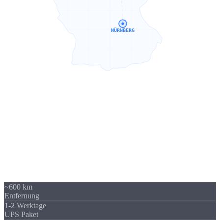
NÜRNBERG
Sierksdorf → Nürnberg
600 km -
kein Problem
Unser Standort in Sierksdorf (Schleswig-Holstein) liegt 600 km von
Nürnberg entfernt - über A9 / A3 gut erreichbar. Trotzdem beliefern
wir regelmäßig Unternehmen in Nürnberg und Bayern. Die
Versandkosten sind überschaubar und fallen im Verhältnis zum
Auftragswert kaum ins Gewicht.
~600 km
Entfernung
1-2 Werktage
UPS Paket