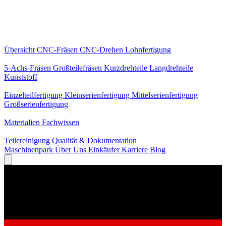
Kernleistungen
Übersicht
CNC-Fräsen
CNC-Drehen
Lohnfertigung
Spezialisierungen
5-Achs-Fräsen
Großteilefräsen
Kurzdrehteile
Langdrehteile
Kunststoff
Fertigung
Einzelteilfertigung
Kleinserienfertigung
Mittelserienfertigung
Großserienfertigung
Wissen
Materialien
Fachwissen
Service
Teilereinigung
Qualität & Dokumentation
Maschinenpark
Über Uns
Einkäufer
Karriere
Blog