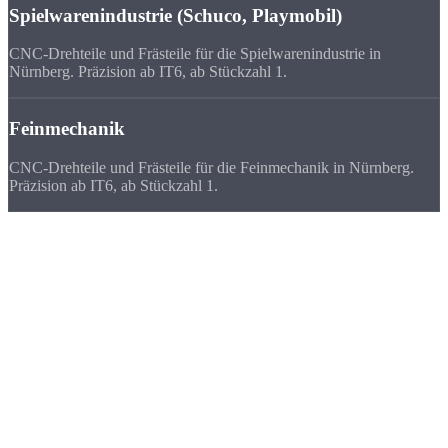
Spielwarenindustrie (Schuco, Playmobil)
CNC-Drehteile und Frästeile für die Spielwarenindustrie in
Nürnberg. Präzision ab IT6, ab Stückzahl 1.
Feinmechanik
CNC-Drehteile und Frästeile für die Feinmechanik in Nürnberg.
Präzision ab IT6, ab Stückzahl 1.
Deutschlandweit
zufriedene Kunden
Wir beliefern Unternehmen in ganz Deutschland - von Flensburg bis
München. Viele Kunden bevorzugen uns vor ihrem lokalen
Zulieferer, weil
Qualität, Lieferzeit, Kosten und die persönliche
Zusammenarbeit
stimmen.
★★★★★
„Für unsere Automatisierungskomponenten brauchen wir IT7 und
saubere Oberflächen. Strobel liefert beides zuverlässig nach
Nürnberg.“