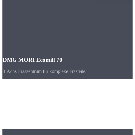
DMG MORI Ecomill 70
3-Achs-Fräszentrum für komplexe Frästeile.
Branchen
CNC-Teile für
Nürnberg & Bayern
Nürnberg und der Großraum Mittelfranken sind geprägt von
Automatisierungstechnik, Maschinenbau und Elektrotechnik.