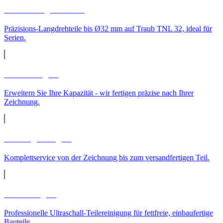
CNC-Langdrehteile
Präzisions-Langdrehteile bis Ø32 mm auf Traub TNL 32, ideal für
Serien.
Lohnfertigung
Erweitern Sie Ihre Kapazität - wir fertigen präzise nach Ihrer
Zeichnung.
Auftragsfertigung
Komplettservice von der Zeichnung bis zum versandfertigen Teil.
Teilereinigung
Professionelle Ultraschall-Teilereinigung für fettfreie, einbaufertige
Bauteile.