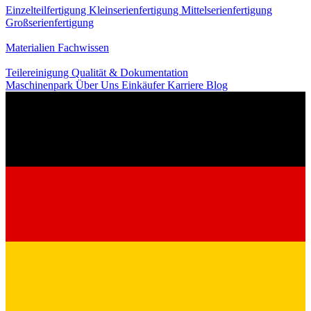
Einzelteilfertigung
Kleinserienfertigung
Mittelserienfertigung
Großserienfertigung
Wissen
Materialien
Fachwissen
Service
Teilereinigung
Qualität & Dokumentation
Maschinenpark
Über Uns
Einkäufer
Karriere
Blog