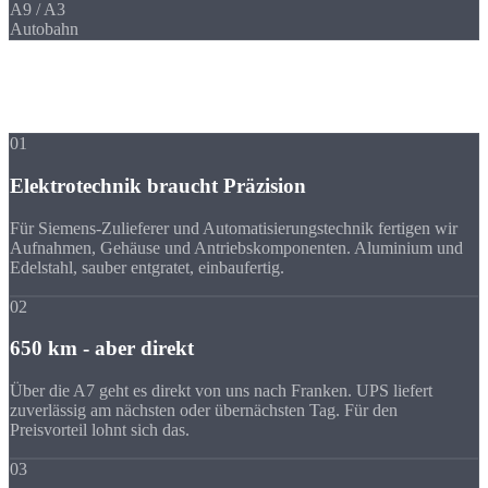
A9 / A3
Autobahn
Ihre Vorteile
Warum Strobel
trotz Entfernung?
01
Elektrotechnik braucht Präzision
Für Siemens-Zulieferer und Automatisierungstechnik fertigen wir
Aufnahmen, Gehäuse und Antriebskomponenten. Aluminium und
Edelstahl, sauber entgratet, einbaufertig.
02
650 km - aber direkt
Über die A7 geht es direkt von uns nach Franken. UPS liefert
zuverlässig am nächsten oder übernächsten Tag. Für den
Preisvorteil lohnt sich das.
03