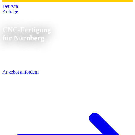
Deutsch
Anfrage
CNC Fertigung Nürnberg
CNC-Fertigung
für Nürnberg
Nürnberg und die Metropolregion: Automatisierungstechnik,
Elektroindustrie und Maschinenbau auf engem Raum. Wir liefern
die CNC-Teile dazu - per UPS in 1-2 Werktagen.
Angebot anfordern