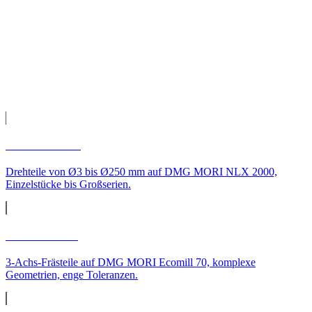
Fertigung auf unseren CNC-Maschinen, Qualitätsprüfung und
Versand direkt zu Ihnen nach Nürnberg.
Leistungen
CNC-Leistungen für
Nürnberg
CNC-Drehen
Drehteile von Ø3 bis Ø250 mm auf DMG MORI NLX 2000,
Einzelstücke bis Großserien.
CNC-Fräsen
3-Achs-Frästeile auf DMG MORI Ecomill 70, komplexe
Geometrien, enge Toleranzen.