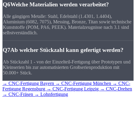
Q6
Welche Materialien werden verarbeitet?
Alle gängigen Metalle: Stahl, Edelstahl (1.4301, 1.4404),
Aluminium (6082, 7075), Messing, Bronze, Titan sowie technische
Kunststoffe (POM, PA6, PEEK). Materialzeugnisse nach 3.1 sind
selbstverständlich.
Q7
Ab welcher Stückzahl kann gefertigt werden?
Ab Stückzahl 1 - von der Einzelteil-Fertigung über Prototypen und
Kleinserien bis zur automatisierten Großserienproduktion mit
50.000+ Stück.
→ CNC-Fertigung Bayern
→ CNC-Fertigung München
→ CNC-
Fertigung Regensburg
→ CNC-Fertigung Leipzig
→ CNC-Drehen
→ CNC-Fräsen
→ Lohnfertigung
CNC-Teile für
Nürnberg?
Senden Sie uns Ihre Zeichnung - Sie erhalten schnell ein detailliertes
Angebot mit Stückpreis und Lieferzeit. Direkt aus Sierksdorf,
geliefert nach Nürnberg.