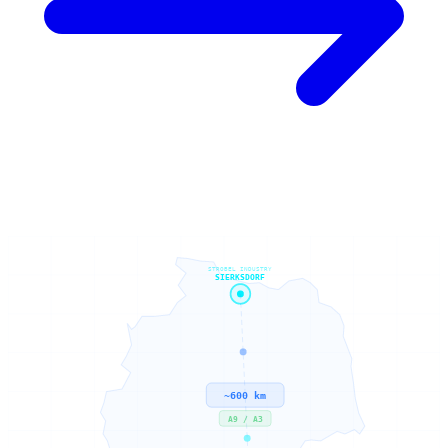
STROBEL INDUSTRY
SIERKSDORF
~600 km
A9 / A3