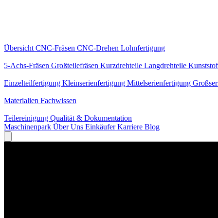
Kernleistungen
Übersicht
CNC-Fräsen
CNC-Drehen
Lohnfertigung
Spezialisierungen
5-Achs-Fräsen
Großteilefräsen
Kurzdrehteile
Langdrehteile
Kunststof
Fertigung
Einzelteilfertigung
Kleinserienfertigung
Mittelserienfertigung
Großser
Wissen
Materialien
Fachwissen
Service
Teilereinigung
Qualität & Dokumentation
Maschinenpark
Über Uns
Einkäufer
Karriere
Blog